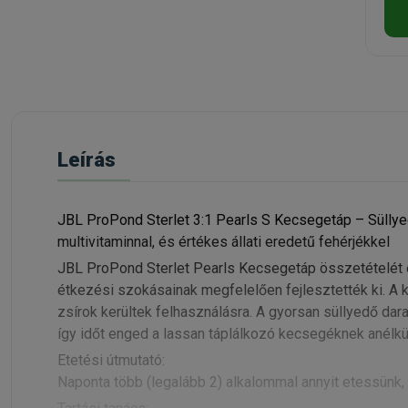
Leírás
JBL ProPond Sterlet 3:1 Pearls S Kecsegetáp – Sülly
multivitaminnal, és értékes állati eredetű fehérjékkel
JBL ProPond Sterlet Pearls Kecsegetáp összetételét é
étkezési szokásainak megfelelően fejlesztették ki. A 
zsírok kerültek felhasználásra. A gyorsan süllyedő dara
így időt enged a lassan táplálkozó kecsegéknek anélkü
Etetési útmutató:
Naponta több (legalább 2) alkalommal annyit etessünk, 