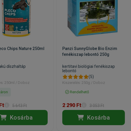
eco Chips Nature 250ml
Panzi SunnyGlobe Bio Enzim
fenékiszap lebontó 250g
akú díszhaltáp
kertitavi biológiai fenékiszap
lebontó
(5)
és: 250ml / Doboz
Kiszerelés: 250g / Doboz
áron
Rendelhető
Ft
2 290 Ft
5 643 Ft
3 053 Ft
Kosárba
Kosárba