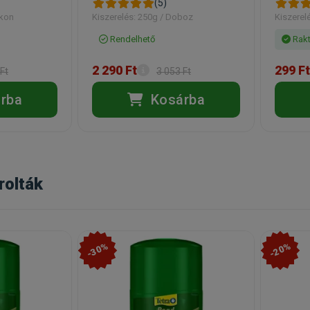
(5)
akon
Kiszerelés: 250g / Doboz
Kiszerel
Rendelhető
Rakt
2 290 Ft
299 Ft
Ft
3 053 Ft
rba
Kosárba
rolták
-30%
-20%