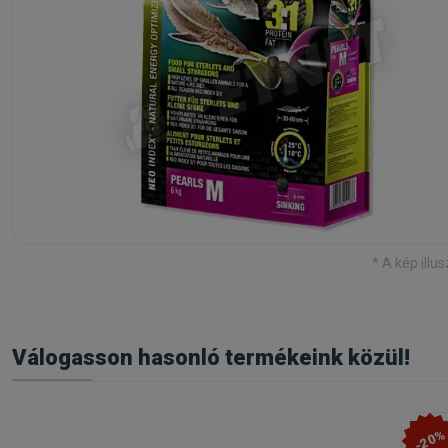
* A kép illus
Válogasson hasonló termékeink közül!
-20%