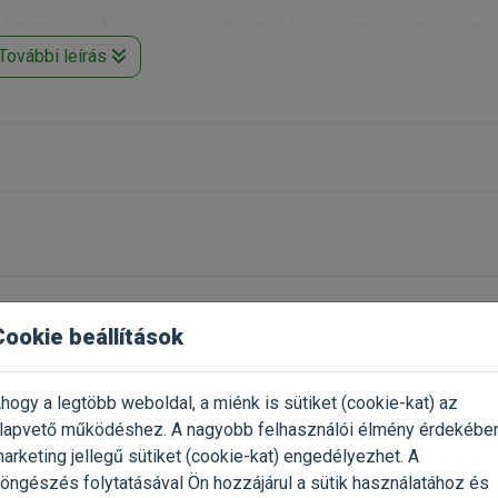
b 1m mély medencére van szükségük. Vizük legyen tiszta, oxigé
k nagyobb kois tavakban második fajként.
További leírás
ny 3:1 összhangban a NEO index-el, figyelembe véve a hőmérsékle
ló természetes étrend tokféléknek.
re
ost, 8% nyes hamut tartalmaz
 minőség megőrzése érdekében.
Cookie beállítások
hogy a legtöbb weboldal, a miénk is sütiket (cookie-kat) az
lapvető működéshez. A nagyobb felhasználói élmény érdekébe
arketing jellegű sütiket (cookie-kat) engedélyezhet. A
öngészés folytatásával Ön hozzájárul a sütik használatához és