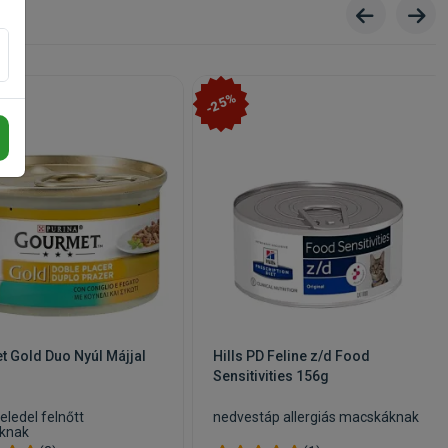
-25%
 Gold Duo Nyúl Májjal
Hills PD Feline z/d Food
Sensitivities 156g
eledel felnőtt
nedvestáp allergiás macskáknak
knak