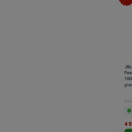
JBL
Pea
100
gra
Kisz
4 5