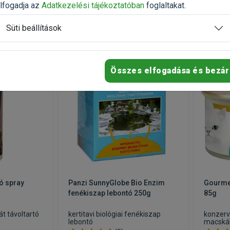
lfogadja az
Adatkezelési tájékoztatóban
foglaltakat.
Süti beállítások
-25%
-15%
Összes elfogadása és bezár
ó spray
Panzi SunnyGlobe Bio Enzim
Gourmet
fenékiszap lebontó 250g
85g
át távoltartó
kertitavi biológiai fenékiszap
konzerv
lebontó
macská