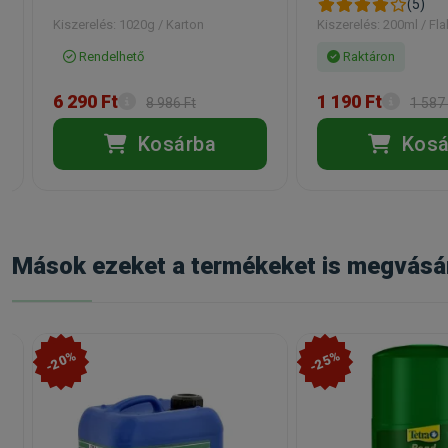
(5)
Kiszerelés: 1020g / Karton
Kiszerelés: 200ml / Fl
Rendelhető
Raktáron
6 290 Ft
1 190 Ft
8 986 Ft
1 587 
Kosárba
Kosá
Mások ezeket a termékeket is megvásá
-20%
-25%