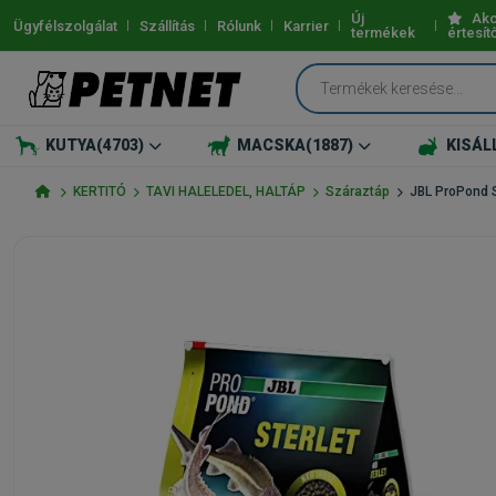
Új
Akc
Ügyfélszolgálat
Szállítás
Rólunk
Karrier
termékek
értesít
KUTYA
(4703)
MACSKA
(1887)
KISÁL
KERTITÓ
TAVI HALELEDEL, HALTÁP
Száraztáp
JBL ProPond S