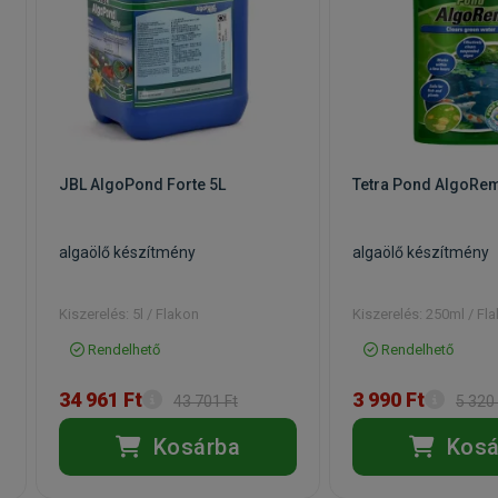
JBL AlgoPond Forte 5L
Tetra Pond AlgoRe
algaölő készítmény
algaölő készítmény
t
Kiszerelés: 5l / Flakon
Kiszerelés: 250ml / Fl
Rendelhető
Rendelhető
34 961 Ft
3 990 Ft
43 701 Ft
5 320 
Kosárba
Kosá