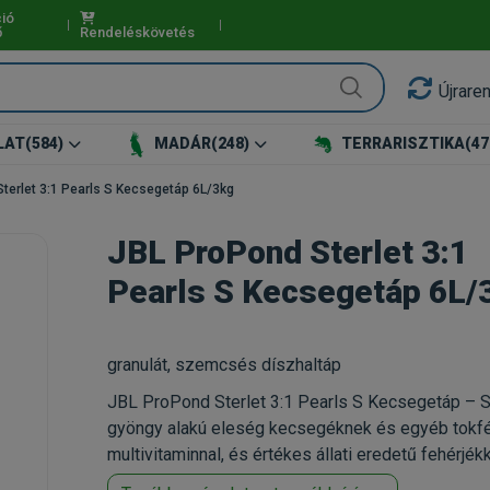
ió
ő
Rendeléskövetés
Újrare
LAT
(584)
MADÁR
(248)
TERRARISZTIKA
(47
terlet 3:1 Pearls S Kecsegetáp 6L/3kg
JBL ProPond Sterlet 3:1
Pearls S Kecsegetáp 6L/
granulát, szemcsés díszhaltáp
JBL ProPond Sterlet 3:1 Pearls S Kecsegetáp – S
gyöngy alakú eleség kecsegéknek és egyéb tokf
multivitaminnal, és értékes állati eredetű fehérjék