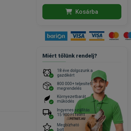
Kosárba
Miért tőlünk rendelj?
18 éve dolgozunk a
gazdikért
800 000+ teljesített
megrendelés
Környezetbarát
működés
Ingyenes szállítás
15 900 Ft felett
Megbízható
bolt