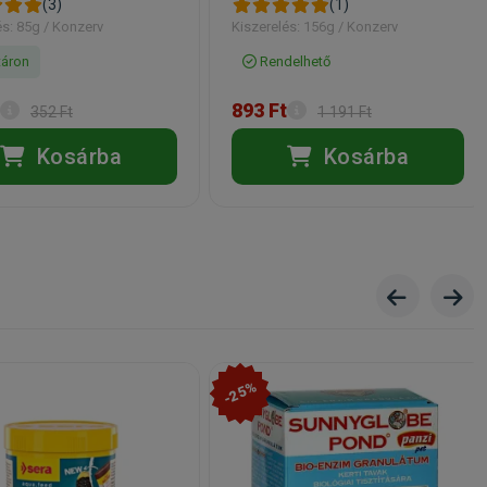
(3)
(1)
és: 85g / Konzerv
Kiszerelés: 156g / Konzerv
áron
Rendelhető
893 Ft
352 Ft
1 191 Ft
Kosárba
Kosárba
-25%