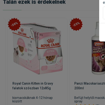
Talán ezek is érdekelnek
e
-30%
-25%
Royal Canin Kitten in Gravy
Panzi Macskariaszt
falatok szószban 12x85g
200ml
kismacskáknak 4-12 hónap
Befújt helytől macsk
t
között
spray