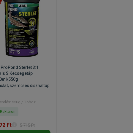
 ProPond Sterlet 3:1
rls S Kecsegetáp
0ml/550g
nulát, szemcsés díszhaltáp
erelés: 550g / Doboz
Raktáron
72 Ft
5 715 Ft