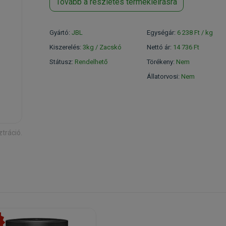
Tovább a részletes termékleírásra
Gyártó:
JBL
Egységár:
6 238 Ft / kg
Kiszerelés:
3kg / Zacskó
Nettó ár:
14 736 Ft
Státusz:
Rendelhető
Törékeny:
Nem
Állatorvosi:
Nem
ztráció.