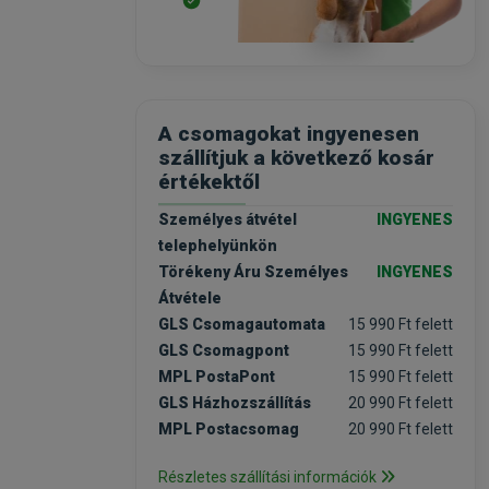
A csomagokat ingyenesen
szállítjuk a következő kosár
értékektől
Személyes átvétel
INGYENES
telephelyünkön
Törékeny Áru Személyes
INGYENES
Átvétele
GLS Csomagautomata
15 990 Ft felett
GLS Csomagpont
15 990 Ft felett
MPL PostaPont
15 990 Ft felett
GLS Házhozszállítás
20 990 Ft felett
MPL Postacsomag
20 990 Ft felett
Részletes szállítási információk