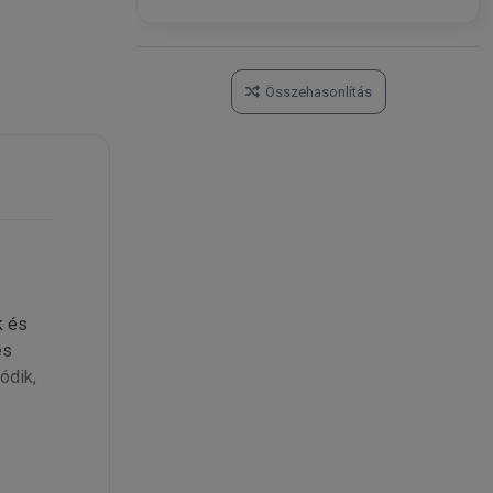
Összehasonlítás
k és
és
ódik,