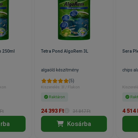
m 250ml
Tetra Pond AlgoRem 3L
Sera Pl
algaölő készítmény
chips al
(5)
akon
Kiszerelés: 3l / Flakon
Kiszerel
Raktáron
Rakt
24 393 Ft
4 514 
Ft
34 847 Ft
rba
Kosárba