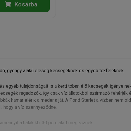
Kosárba
edő, gyöngy alakú eleség kecsegéknek és egyéb tokféléknek
s egyéb tulajdonságait is a kerti tóban élő kecsegék igényeine
kecsegék ragadozók, így csak víziállatokból származó fehérjék 
bkák hamar elérik a meder alját. A Pond Sterlet a vízben nem old
l, hogy a víz szennyeződne.
amennyit a halak kb. 30 perc alatt megesznek.