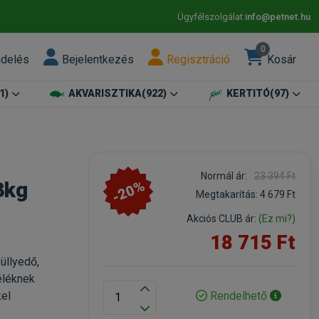
Ügyfélszolgálat:
info@petnet.hu
0
ndelés
Bejelentkezés
Regisztráció
Kosár
1)
AKVARISZTIKA
(922)
KERTITÓ
(97)
Normál ár:
23 394 Ft
-20%
3kg
Megtakarítás:
4 679 Ft
Akciós CLUB ár:
(Ez mi?)
18 715 Ft
üllyedő,
éléknek
Rendelhető
kel