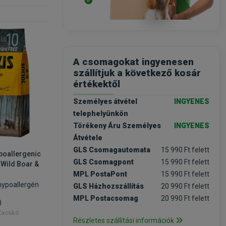
-25%
-30%
A csomagokat ingyenesen
szállítjuk a következő kosár
értékektől
Személyes átvétel
INGYENES
telephelyünkön
Törékeny Áru Személyes
INGYENES
Átvétele
GLS Csomagautomata
15 990 Ft felett
poallergenic
Julius K9 GF Hypoallergenic
Julius K
GLS Csomagpont
15 990 Ft felett
t Wild Boar &
Utility Dog Adult Small Wild
Utility D
MPL PostaPont
15 990 Ft felett
Boar & Berry 3kg
Berry 2x
ypoallergén
gabonamentes hypoallergén
gaboname
GLS Házhozszállítás
20 990 Ft felett
kutyatáp
kutyatáp
MPL Postacsomag
20 990 Ft felett
)
(1)
 Zacskó
Kiszerelés: 3kg / Zacskó
Kiszerelé
Részletes szállítási információk