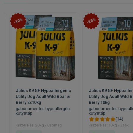
-30%
-25%
Julius K9 GF Hypoallergenic
Julius K9 GF Hypoalle
Utility Dog Adult Wild Boar &
Utility Dog Adult Wild 
Berry 2x10kg
Berry 10kg
gabonamentes hypoallergén
gabonamentes hypoall
kutyatáp
kutyatáp
(14)
Kiszerelés: 20kg / Csomag
Kiszerelés: 10kg / Zsák