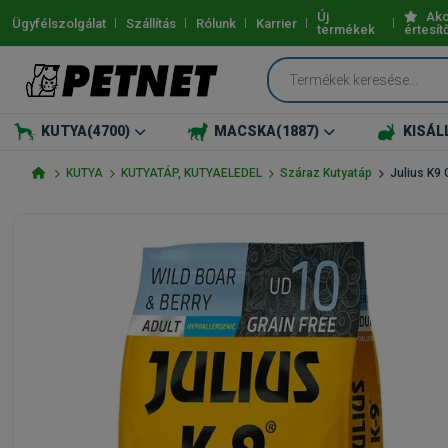
Új
Akc
Ügyfélszolgálat
Szállítás
Rólunk
Karrier
termékek
értesít
KUTYA
(4700)
MACSKA
(1887)
KISÁL
KUTYA
KUTYATÁP, KUTYAELEDEL
Száraz Kutyatáp
Julius K9 