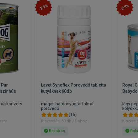
-25%
-25%
 Pur
Lavet Synoflex Porcvédő tabletta
Royal C
 színhús
kutyáknak 60db
Babydo
húskonzerv
magas hatóanyagtartalmú
lágy pép
porcvédő
kölyökk
(15)
zerv
Kiszerelés: 60 db / Doboz
Kiszerel
Raktáron
Rakt