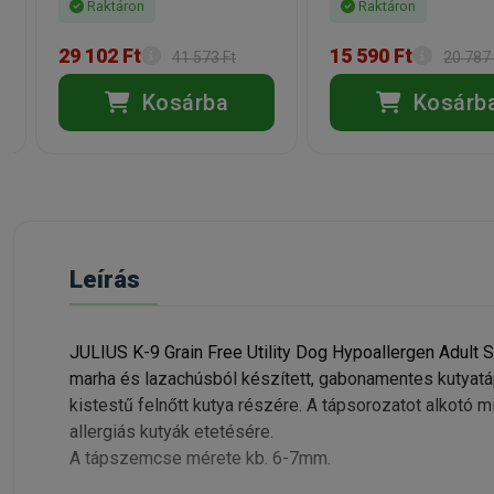
Raktáron
Raktáron
29 102 Ft
15 590 Ft
41 573 Ft
20 787 
Kosárba
Kosárb
Leírás
JULIUS K-9 Grain Free Utility Dog Hypoallergen Adult 
marha és lazachúsból készített, gabonamentes kutyatá
kistestű felnőtt kutya részére. A tápsorozatot alkotó m
allergiás kutyák etetésére.
A tápszemcse mérete kb. 6-7mm.