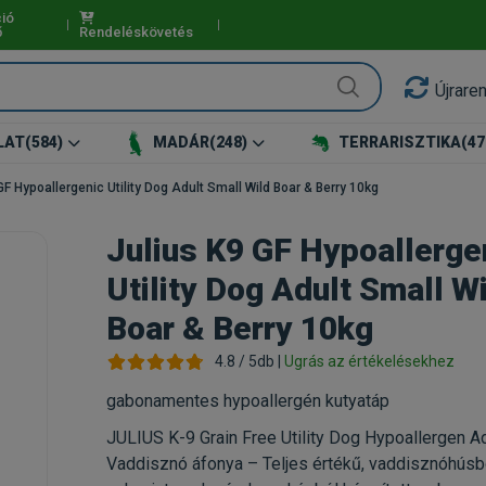
ió
ő
Rendeléskövetés
Újrare
LAT
(584)
MADÁR
(248)
TERRARISZTIKA
(47
GF Hypoallergenic Utility Dog Adult Small Wild Boar & Berry 10kg
Julius K9 GF Hypoallerge
Utility Dog Adult Small W
Boar & Berry 10kg
4.8 / 5db |
Ugrás az értékelésekhez
gabonamentes hypoallergén kutyatáp
JULIUS K-9 Grain Free Utility Dog Hypoallergen Ad
Vaddisznó áfonya – Teljes értékű, vaddisznóhúsb