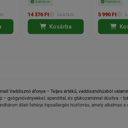
Raktáron
Raktáron
14 376 Ft
5 990 Ft
Ft
15 973 Ft
7
a
Kosárba
Ko
Small Vaddisznó áfonya – Teljes értékű, vaddisznóhúsból valami
p – gyógynövényekkel, spenóttal, és glükozaminnal dúsítva – b
indhárom állati fehérje hipoallergén húsforrás, amely alkalmas a 