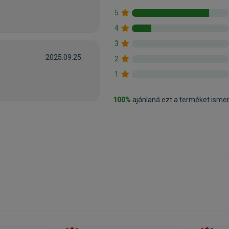
5
4
3
2025.09.25.
2
1
100%
ajánlaná ezt a terméket isme