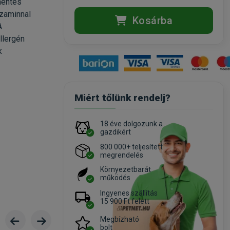
mentes
ozaminnal
Kosárba
A
llergén
k
Miért tőlünk rendelj?
18 éve dolgozunk a
gazdikért
800 000+ teljesített
megrendelés
Környezetbarát
működés
Ingyenes szállítás
15 900 Ft felett
Megbízható
bolt