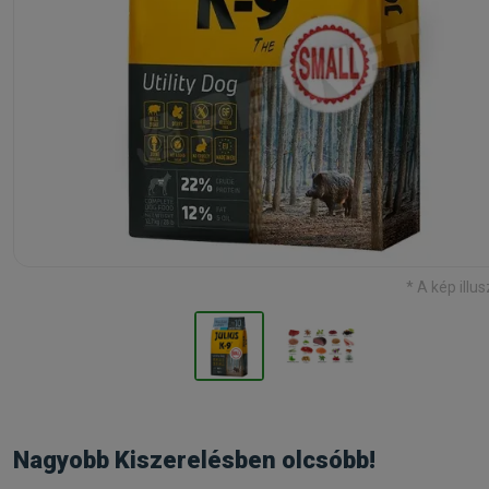
* A kép illus
Nagyobb Kiszerelésben olcsóbb!