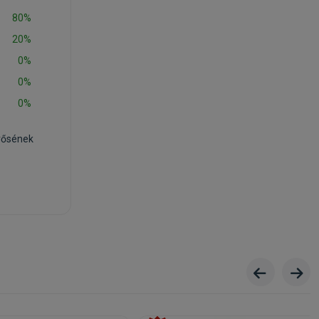
80%
20%
0%
0%
0%
rősének