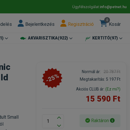
Ügyfélszolgálat:
info@petnet.hu
0
ndelés
Bejelentkezés
Regisztráció
Kosár
1)
AKVARISZTIKA
(922)
KERTITÓ
(97)
nic
Normál ár:
20 787 Ft
-25%
ild
Megtakarítás:
5 197 Ft
Akciós CLUB ár:
(Ez mi?)
15 590 Ft
ult Small
Raktáron
ól