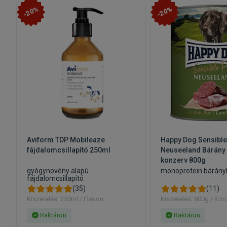
-20%
-20%
Aviform TDP Mobileaze
Happy Dog Sensible
n
fájdalomcsillapító 250ml
Neuseeland Bárány
konzerv 800g
gyógynövény alapú
monoprotein bárány
fájdalomcsillapító
(35)
(11)
Kiszerelés: 250ml / Flakon
Kiszerelés: 800g / Kon
Raktáron
Raktáron