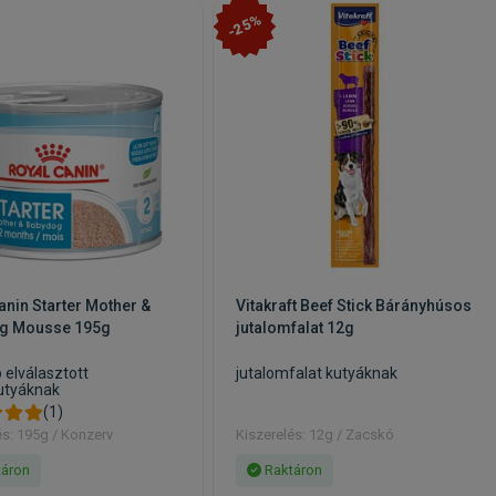
-25%
anin Starter Mother &
Vitakraft Beef Stick Bárányhúsos
g Mousse 195g
jutalomfalat 12g
 elválasztott
jutalomfalat kutyáknak
utyáknak
(1)
és: 195g / Konzerv
Kiszerelés: 12g / Zacskó
áron
Raktáron