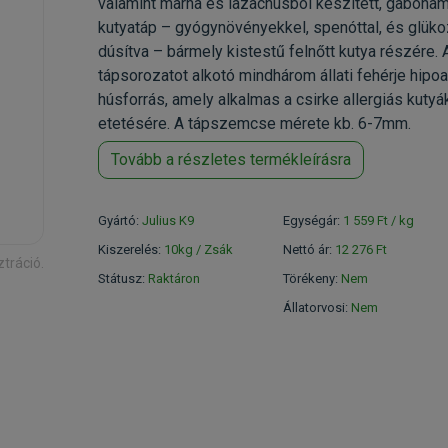
valamint marha és lazachúsból készített, gabona
kutyatáp – gyógynövényekkel, spenóttal, és glük
dúsítva – bármely kistestű felnőtt kutya részére. 
tápsorozatot alkotó mindhárom állati fehérje hipoa
húsforrás, amely alkalmas a csirke allergiás kutyá
etetésére. A tápszemcse mérete kb. 6-7mm.
Tovább a részletes termékleírásra
Gyártó:
Julius K9
Egységár:
1 559 Ft / kg
Kiszerelés:
10kg / Zsák
Nettó ár:
12 276 Ft
ztráció.
Státusz:
Raktáron
Törékeny:
Nem
Állatorvosi:
Nem