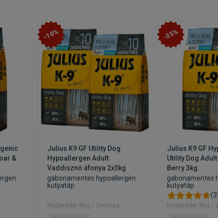
-10%
-25%
rgenic
Julius K9 GF Utility Dog
Julius K9 GF Hy
Boar &
Hypoallergen Adult
Utility Dog Adul
Vaddisznó áfonya 2x3kg
Berry 3kg
ergén
gabonamentes hypoallergén
gabonamentes h
kutyatáp
kutyatáp
(3
Kiszerelés: 6kg / Csomag
Kiszerelés: 3kg /