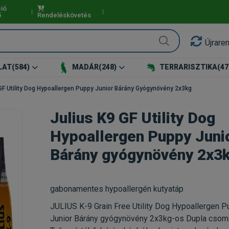
ió
ő
Rendeléskövetés
Újrare
LAT
(584)
MADÁR
(248)
TERRARISZTIKA
(47
GF Utility Dog Hypoallergen Puppy Junior Bárány Gyógynövény 2x3kg
Julius K9 GF Utility Dog
Hypoallergen Puppy Juni
Bárány gyógynövény 2x3
gabonamentes hypoallergén kutyatáp
JULIUS K-9 Grain Free Utility Dog Hypoallergen 
Junior Bárány gyógynövény 2x3kg-os Dupla cso