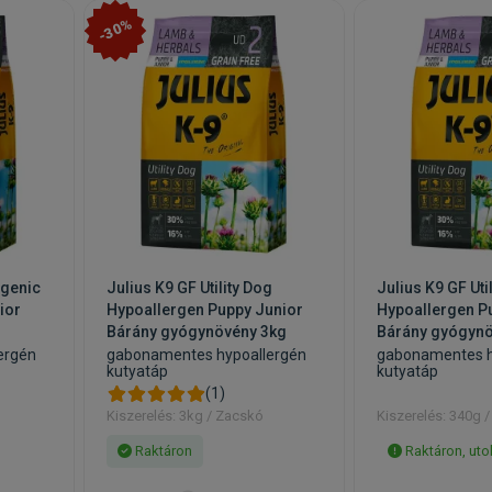
-30%
rgenic
Julius K9 GF Utility Dog
Julius K9 GF Uti
ior
Hypoallergen Puppy Junior
Hypoallergen P
Bárány gyógynövény 3kg
Bárány gyógyn
ergén
gabonamentes hypoallergén
gabonamentes h
kutyatáp
kutyatáp
(1)
Kiszerelés: 3kg / Zacskó
Kiszerelés: 340g 
Raktáron
Raktáron, uto