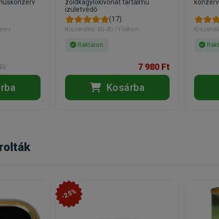
húskonzerv
zöldkagylókivonat tartalmú
konzerv
izületvédő
(17)
zerv
Kiszerelés: 60 db / Flakon
Kiszerel
Raktáron
Rakt
7 980 Ft
Ft
rba
Kosárba
rolták
-25%