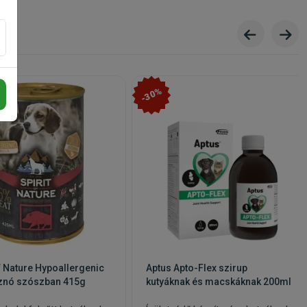
körte,
x,
-30%
of Nature Hypoallergenic
Aptus Apto-Flex szirup
znó szószban 415g
kutyáknak és macskáknak 200ml