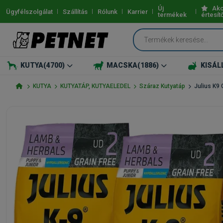
Új
Akc
Ügyfélszolgálat
Szállítás
Rólunk
Karrier
termékek
értesít
KUTYA
(4700)
MACSKA
(1886)
KISÁL
KUTYA
KUTYATÁP, KUTYAELEDEL
Száraz Kutyatáp
Julius K9 