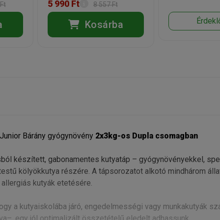
5 990 Ft
Ft
8 557 Ft
Érdekl
a
Kosárba
y Junior Bárány gyógynövény
2x3kg-os Dupla csomagban
sból készített, gabonamentes kutyatáp – gyógynövényekkel, spen
estű kölyökkutya részére. A tápsorozatot alkotó mindhárom álla
 allergiás kutyák etetésére.
, hogy a kutyaiskolába járó, engedelmességi vagy munkakutyák s
–, egy jól optimalizált összetételű eledelt adhassunk