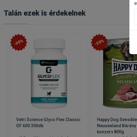
borsó, lencse (vörös, sárga, zöld), cranberrybab, vesebab,
e
rozmaring, glükozamin, Anisi fructus, Sambuci flos, Men
Talán ezek is érdekelnek
Cardui mariae fructus
Beltartalmi értékek:
Nyersfehérje: 30.00%, Zsírok és olajok: 16.00%, Nyer
-30%
-20%
Kapható kiszerelések: 340g,
2x3kg
, 10kg
,
2x10kg
Vetri Science Glyco Flex Classic
Happy Dog Sensible
GF 600 300db
Neuseeland Bárány
konzerv 800g