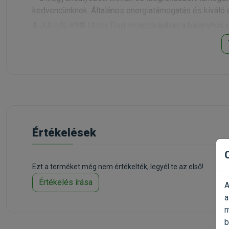
kedvencünknek. Általános energiatámogatás és kiváló a
A JULIUS-K9® Utility Dog receptúrájában a bárányhús m
hipoallergén húsforrás, amely alkalmas a csirke allergi
aminosavakat, vitaminokat és ásványi anyagokat, amely
mellett egy további gyógynövénykoktél segít az ízület
magas rosttartalom biztosítja a kutyák emésztőrendsze
A JULIUS-K9 1997 óta sikeresen működő magyarországi
felszerelések, kellékek piacán. Ez idő alatt a cég pi
világsikert aratott.
Értékelések
JULIUS K-9 Professional Grain Free kutyatápcsaládo
A
Julius K-9 Profe
ízlését vették figyelembe. Valamennyi
Ezt a terméket még nem értékelték, legyél te az első!
valamint könyen emészthető és jól hasznosul, ugyanak
Értékelés írása
mozgásszervrendszerét.
A
a
Összetevők:
m
Hús-, és állati összetevők (bárány húsliszt min.13%, m
b