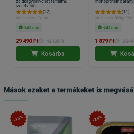
zöldkagylókivonat tartalmú
monoprotein bárány
izületvédő
(22)
(11)
Kiszerelés: 1 Doboz
Kiszerelés: 800g / Kon
Raktáron
Raktáron
29 490 Ft
1 879 Ft
42 129 Ft
2 349 
Kosárba
Kosá
Mások ezeket a termékeket is megvásá
-15%
-20%