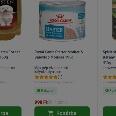
sten Forest
Royal Canin Starter Mother &
Spirit 
 150g
Babydog Mousse 195g
Bárány 
415g
álogatós
lágy pép elválasztott
konzerv
kölyökkutyáknak
(1)
álca
Kiszerelés: 195g / Konzerv
Kiszerel
Raktáron
Rakt
998 Ft
1 331 Ft
rba
Kosárba