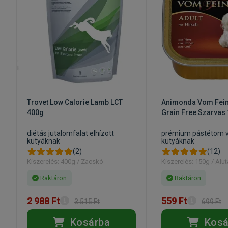
Trovet Low Calorie Lamb LCT
Animonda Vom Fein
400g
Grain Free Szarvas
diétás jutalomfalat elhízott
prémium pástétom v
kutyáknak
kutyáknak
(2)
(12)
Kiszerelés: 400g / Zacskó
Kiszerelés: 150g / Alut
Raktáron
Raktáron
2 988 Ft
559 Ft
3 515 Ft
699 Ft
Kosárba
Kosá