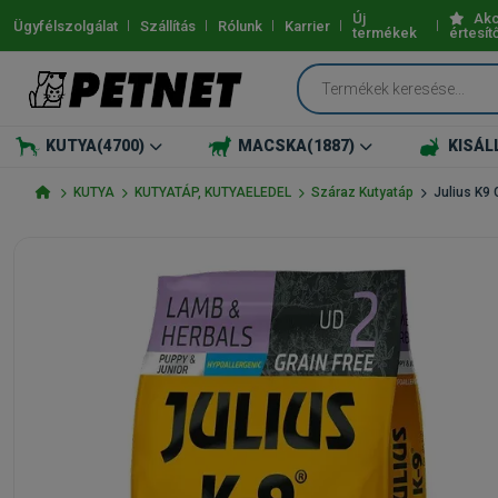
Új
Akc
Ügyfélszolgálat
Szállítás
Rólunk
Karrier
termékek
értesít
KUTYA
(4700)
MACSKA
(1887)
KISÁL
KUTYA
KUTYATÁP, KUTYAELEDEL
Száraz Kutyatáp
Julius K9 