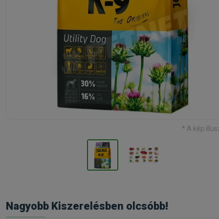
* A kép illus
Nagyobb Kiszerelésben olcsóbb!