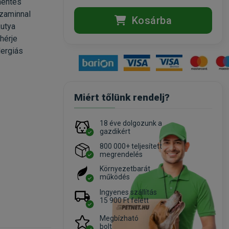
mentes
ozaminnal
Kosárba
kutya
hérje
lergiás
Miért tőlünk rendelj?
18 éve dolgozunk a
gazdikért
800 000+ teljesített
megrendelés
Környezetbarát
működés
Ingyenes szállítás
15 900 Ft felett
Megbízható
bolt