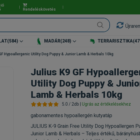
ió
ő
Rendeléskövetés
Újrare
LAT
(584)
MADÁR
(248)
TERRARISZTIKA
(47
GF Hypoallergenic Utility Dog Puppy & Junior Lamb & Herbals 10kg
Julius K9 GF Hypoallerge
Utility Dog Puppy & Junio
Lamb & Herbals 10kg
5.0 / 2db |
Ugrás az értékelésekhez
gabonamentes hypoallergén kutyatáp
JULIUS K-9 Grain Free Utility Dog Hypoallergen 
Junior Lamb & Herbals – Teljes értékű, bárányhús