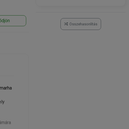
ődjön
Összehasonlítás
 marha
ely
zámára