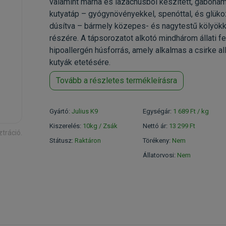
valamint marha és lazachúsból készített, gabona
kutyatáp – gyógynövényekkel, spenóttal, és glük
dúsítva – bármely közepes- és nagytestű kölyök
részére. A tápsorozatot alkotó mindhárom állati fe
hipoallergén húsforrás, amely alkalmas a csirke al
kutyák etetésére.
Tovább a részletes termékleírásra
Gyártó:
Julius K9
Egységár:
1 689 Ft / kg
Kiszerelés:
10kg / Zsák
Nettó ár:
13 299 Ft
ztráció.
Státusz:
Raktáron
Törékeny:
Nem
Állatorvosi:
Nem