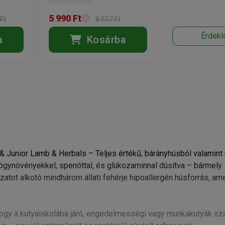
5 990 Ft
Ft
8 557 Ft
Érdekl
a
Kosárba
& Junior Lamb & Herbals – Teljes értékű, bárányhúsból valamint
gynövényekkel, spenóttal, és glükozaminnal dúsítva – bármely
atot alkotó mindhárom állati fehérje hipoallergén húsforrás, am
, hogy a kutyaiskolába járó, engedelmességi vagy munkakutyák s