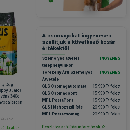
A csomagokat ingyenesen
szállítjuk a következő kosár
értékektől
Személyes átvétel
INGYENES
telephelyünkön
Törékeny Áru Személyes
INGYENES
Átvétele
lity Dog
GLS Csomagautomata
15 990 Ft felett
uppy Junior
GLS Csomagpont
15 990 Ft felett
övény 340g
MPL PostaPont
15 990 Ft felett
ypoallergén
GLS Házhozszállítás
20 990 Ft felett
MPL Postacsomag
20 990 Ft felett
/ Zacskó
Részletes szállítási információk
lsó darabok