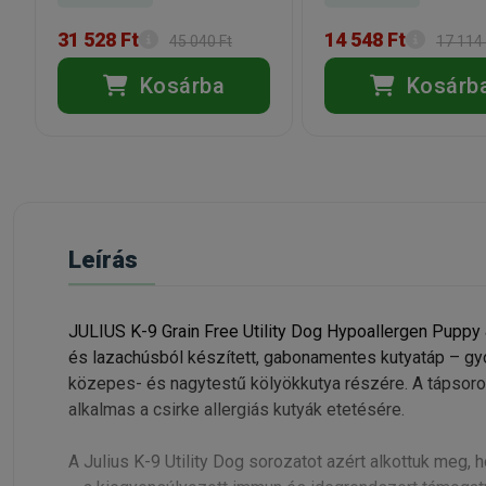
31 528 Ft
14 548 Ft
45 040 Ft
17 114 
Kosárba
Kosárb
Leírás
JULIUS K-9 Grain Free Utility Dog Hypoallergen Puppy 
és lazachúsból készített, gabonamentes kutyatáp – gyó
közepes- és nagytestű kölyökkutya részére. A tápsoroz
alkalmas a csirke allergiás kutyák etetésére.
A Julius K-9 Utility Dog sorozatot azért alkottuk meg