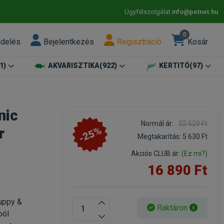
Ügyfélszolgálat:
info@petnet.hu
0
ndelés
Bejelentkezés
Regisztráció
Kosár
1)
AKVARISZTIKA
(922)
KERTITÓ
(97)
nic
Normál ár:
22 520 Ft
-25%
r
Megtakarítás:
5 630 Ft
Akciós CLUB ár:
(Ez mi?)
16 890 Ft
Puppy &
Raktáron
ból