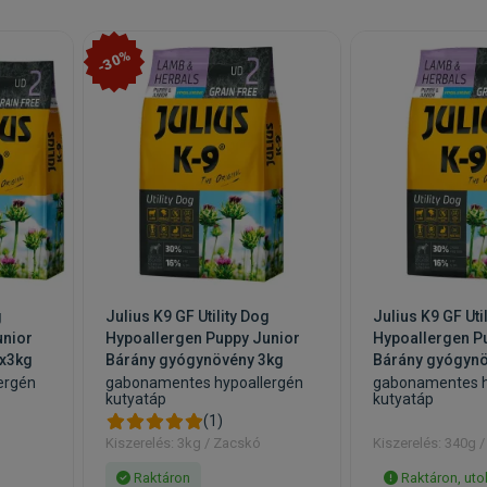
-30%
g
Julius K9 GF Utility Dog
Julius K9 GF Uti
unior
Hypoallergen Puppy Junior
Hypoallergen P
2x3kg
Bárány gyógynövény 3kg
Bárány gyógyn
ergén
gabonamentes hypoallergén
gabonamentes h
kutyatáp
kutyatáp
(1)
Kiszerelés: 3kg / Zacskó
Kiszerelés: 340g 
Raktáron
Raktáron, uto