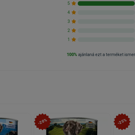
5
4
3
2
1
100%
ajánlaná ezt a terméket isme
-20%
-25%