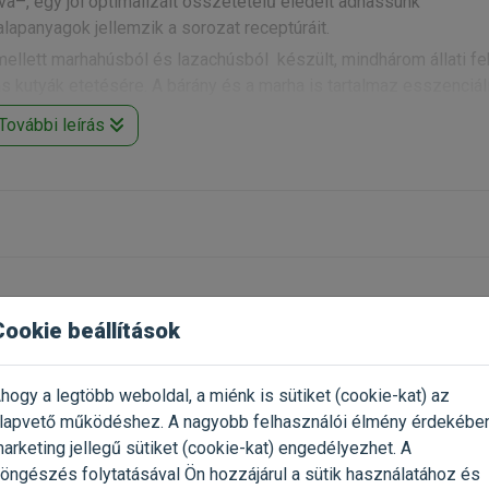
–, egy jól optimalizált összetételű eledelt adhassunk
lapanyagok jellemzik a sorozat receptúráit.
ellett marhahúsból és lazachúsból készült, mindhárom állati fe
ás kutyák etetésére. A bárány és a marha is tartalmaz esszenciál
ek támogatják az izomfejlesztést és fenntartják az energiát. Ez
További leírás
i gyulladás elkerülését, valamint az immunrendszer támogatását.
rének fittségét.
 központú vállalkozás a kutyasport, munkakutya- és hobbikuty
acvezető pozíciót vívott ki számos EU tagállamban és számos ter
t ú
gy fejlesztettek ki, hogy a kutyák természetes anyagcseréjét 
Cookie beállítások
ssional Grain Free kutyatáp kukorica, búza, rizs és a szója ment
kor a hozzáadott glukozamin támogatja a kutyák
hogy a legtöbb weboldal, a miénk is sütiket (cookie-kat) az
Már próbáltad a termék
2024.01.22.
lapvető működéshez. A nagyobb felhasználói élmény érdekébe
Oszd meg tapasztalatod a tö
arketing jellegű sütiket (cookie-kat) engedélyezhet. A
gazdival!
öngészés folytatásával Ön hozzájárul a sütik használatához és
n fejlődik tőle, nem csak
arhahúsliszt min. 11%, halhúsliszt min.9%), burgonya, marhafaggy