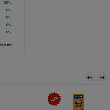
100%
0%
0%
0%
0%
rősének
-25%