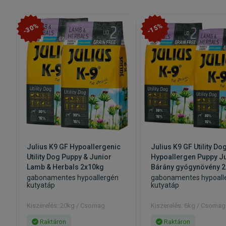
-30%
-15%
Julius K9 GF Hypoallergenic
Julius K9 GF Utility Do
Utility Dog Puppy & Junior
Hypoallergen Puppy J
Lamb & Herbals 2x10kg
Bárány gyógynövény 
gabonamentes hypoallergén
gabonamentes hypoall
kutyatáp
kutyatáp
Kiszerelés: 20kg / Csomag
Kiszerelés: 6kg / Csomag
Raktáron
Raktáron