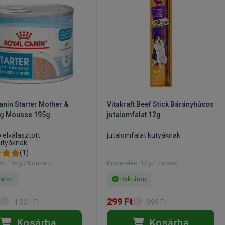
anin Starter Mother &
Vitakraft Beef Stick Bárányhúsos
g Mousse 195g
jutalomfalat 12g
 elválasztott
jutalomfalat kutyáknak
utyáknak
(1)
és: 195g / Konzerv
Kiszerelés: 12g / Zacskó
áron
Raktáron
299 Ft
1 331 Ft
399 Ft
Kosárba
Kosárba