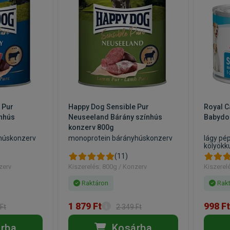
 Pur
Happy Dog Sensible Pur
Royal C
nhús
Neuseeland Bárány színhús
Babydo
konzerv 800g
húskonzerv
monoprotein bárányhúskonzerv
lágy pép
kölyökk
(11)
zerv
Kiszerelés: 800g / Konzerv
Kiszerel
Raktáron
Rakt
1 879 Ft
998 Ft
Ft
2 349 Ft
rba
Kosárba