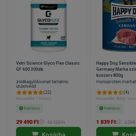
Vetri Science Glyco Flex Classic
Happy Dog Sensible
GF 600 300db
Germany Marha szí
konzerv 800g
zöldkagylókivonat tartalmú
monoprotein marha
izületvédő
(22)
(4)
Kiszerelés: 1 Doboz
Kiszerelés: 800g / Kon
Raktáron
Raktáron
29 490 Ft
1 839 Ft
42 129 Ft
2 299 
Kosárba
Kosá