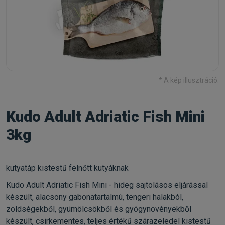
* A kép illusztráció.
Kudo Adult Adriatic Fish Mini
3kg
kutyatáp kistestű felnőtt kutyáknak
Kudo Adult Adriatic Fish Mini - hideg sajtolásos eljárással
készült, alacsony gabonatartalmú, tengeri halakból,
zöldségekből, gyümölcsökből és gyógynövényekből
készült, csirkementes, teljes értékű szárazeledel kistestű