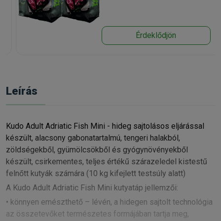
Érdeklődjön
Leírás
Kudo Adult Adriatic Fish Mini - hideg sajtolásos eljárással
készült, alacsony gabonatartalmú, tengeri halakból,
zöldségekből, gyümölcsökből és gyógynövényekből
készült, csirkementes, teljes értékű szárazeledel kistestű
felnőtt kutyák számára (10 kg kifejlett testsúly alatt)
A Kudo Adult Adriatic Fish Mini kutyatáp jellemzői:
• könnyen emészthető – lévén, a hidegen sajtolt technológia
az összetevőket természetes formájában tartja meg,