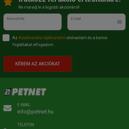
Ne maradj le a legjobb akcióinkról!
Keresztnév
E-mail
Az
Adatkezelési tájékoztatót
elolvastam és a benne
foglaltakat elfogadom.
KÉREM AZ AKCIÓKAT
E-MAIL:
info@petnet.hu
TELEFON: