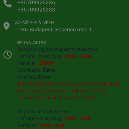
+36709326336
+36709326333
SZEMÉLYES ÁTVÉTEL:
1186 Budapest, Besence utca 1.
NYITVATARTÁS:
Telefonos Ügyfélszolgálat nyitvatartása:
Hétfőtől - Csütörtökig:
10:00 - 16:00
Pénteken:
ZÁRVA
Szombaton:
Zárva
Vasárnap:
Zárva
Amennyiben nem éri el azonnal ügyfélszolgálatunk,
kérjük legyen türelemmel, kollégánk a lehető
legrövidebb időn belül visszahivja Önt!
Átvételi pont nyitvatartása:
Hétfőtől - Csütörtökig:
10:00 - 16:00
Pénteken:
10:00-14:00