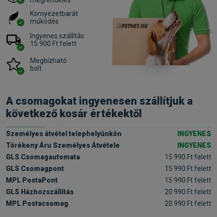
Környezetbarát
működés
Ingyenes szállítás
15 900 Ft felett
Megbízható
bolt
A csomagokat ingyenesen szállítjuk a
következő kosár értékektől
Személyes átvétel telephelyünkön
INGYENES
Törékeny Áru Személyes Átvétele
INGYENES
GLS Csomagautomata
15 990 Ft felett
GLS Csomagpont
15 990 Ft felett
MPL PostaPont
15 990 Ft felett
GLS Házhozszállítás
20 990 Ft felett
MPL Postacsomag
20 990 Ft felett