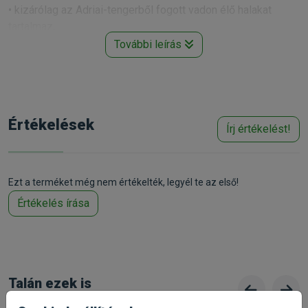
• kizárólag az Adriai-tengerből fogott vadon élő halakat
tartalmaz,
További leírás
• beszállítói fenntartható halászati igazolással rendelkező
halászatok,
• gazdag halolajban, a benne lévő Omega-3 és az Omega-6
zsírsavak biztosítják a kutya bőrének és szőrének
egészségét,
Értékelések
Írj értékelést!
• monoprotein formulája kiváló választás az allergiára
hajlamos, érzékeny kutyák számára,
• hozzájárul a természetes immunitás fenntartásához a
Ezt a terméket még nem értékelték, legyél te az első!
cikóriagyökérből származó béta-glükánoknak köszönhetően,
Értékelés írása
• a jobb emésztés végett sütőtököt is tartalmaz,
Összetétel:
szárított adriai hal (34%), szárított édesburgonya, szárított
burgonya, adriai halolaj (14%), zabpehely (8%),
kukoricapehely, szárított sütőtök (2%), szárított sárgarépa
Talán ezek is
(1,2%), len mag, cikória kivonat, szárított gyógynövények,
érdekelnek