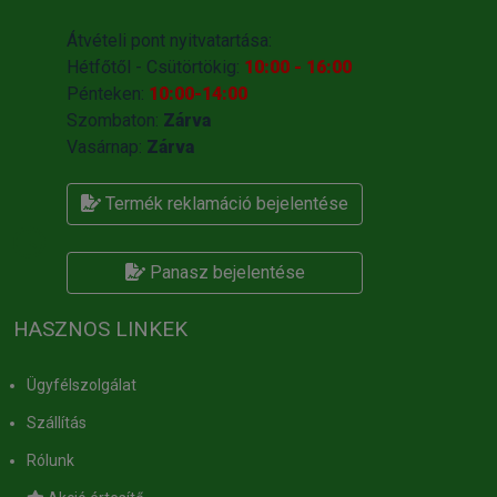
Átvételi pont nyitvatartása:
Hétfőtől - Csütörtökig:
10:00 - 16:00
Pénteken:
10:00-14:00
Szombaton:
Zárva
Vasárnap:
Zárva
Termék reklamáció bejelentése
Panasz bejelentése
HASZNOS LINKEK
Ügyfélszolgálat
Szállítás
Rólunk