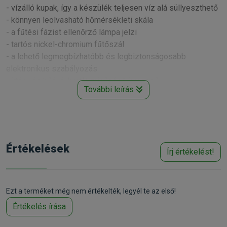
- vízálló kupak, így a készülék teljesen víz alá süllyeszthető
- könnyen leolvasható hőmérsékleti skála
- a fűtési fázist ellenőrző lámpa jelzi
- tartós nickel-chromium fűtőszál
- a lehető legmegbízhatóbb és legbiztonságosabb
elektronikus szabályozás
- ütés- és hőálló, kiváló minőségű üvegcső
További leírás
- csillag keresztmetszetű fűtőelem az egyenletes hőleadás
érdekében
- a két tapadókoronggal biztosan rögzíthető
Kapható méretek:
Értékelések
Írj értékelést!
25 Watt: 10-25 literes akváriumokhoz
50 Watt: 25-60 literes akváriumokhoz
75 Watt: 60-100 literes akváriumokhoz
100 Watt: 100-150 literes akváriumokhoz
Ezt a terméket még nem értékelték, legyél te az első!
150 Watt: 150-225 literes akváriumokhoz
Értékelés írása
200 Watt: 225-300 literes akváriumokhoz
300 Watt: 300-450 literes akváriumokhoz