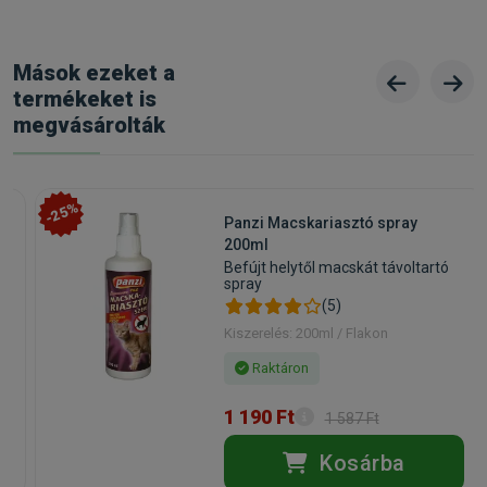
Mások ezeket a
termékeket is
megvásárolták
-25%
Panzi Macskariasztó spray
200ml
Befújt helytől macskát távoltartó
spray
(5)
Kiszerelés: 200ml / Flakon
Raktáron
1 190 Ft
1 587 Ft
Kosárba