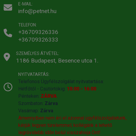
E-MAIL:
info@petnet.hu
TELEFON:
+36709326336
+36709326333
SZEMÉLYES ÁTVÉTEL:
1186 Budapest, Besence utca 1.
NYITVATARTÁS:
Telefonos Ügyfélszolgálat nyitvatartása:
Hétfőtől - Csütörtökig:
10:00 - 16:00
Pénteken:
ZÁRVA
Szombaton:
Zárva
Vasárnap:
Zárva
Amennyiben nem éri el azonnal ügyfélszolgálatunk,
kérjük legyen türelemmel, kollégánk a lehető
legrövidebb időn belül visszahivja Önt!