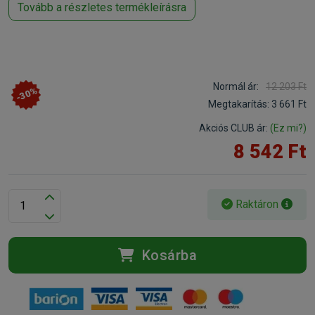
Tovább a részletes termékleírásra
Normál ár:
12 203 Ft
-30%
Megtakarítás:
3 661 Ft
Akciós CLUB ár:
(Ez mi?)
8 542 Ft
Raktáron
Kosárba