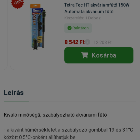
-30%
Tetra Tec HT akváriumfűtő 150W
Automata akvárium fűtő
Kiszerelés: 1 Doboz
Raktáron
8 542 Ft
12 203 Ft
Kosárba
Leírás
Kiváló minőségű, szabályozható akváriumi fűtő
- a kívánt hűmérsékletet a szabályozó gombbal 19 és 31°C
között 0.5°C-onként állíthatjuk be