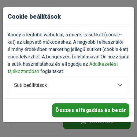
Gyártó:
Tetra
Egységár:
8 542.00 Ft / db
Cookie beállítások
Kiszerelés:
1 Doboz
Nettó ár:
6 725,98 Ft
Talán ezek is
Státusz:
Raktáron
Törékeny:
Nem
érdekelnek
Ahogy a legtöbb weboldal, a miénk is sütiket (cookie-
Állatorvosi:
Nem
kat) az alapvető működéshez. A nagyobb felhasználói
élmény érdekében marketing jellegű sütiket (cookie-kat)
-30%
engedélyezhet. A böngészés folytatásával Ön hozzájárul
Béres Minera Csepp Macska
a sütik használatához és elfogadja az
Adatkezelési
30ml
immunerősítő vitaminkészítmény
tájékoztatóban
foglaltakat.
(8)
Süti beállítások
Kiszerelés: 30ml / Üveg
Raktáron
4 380 Ft
6 257 Ft
Összes elfogadása és bezár
Kosárba