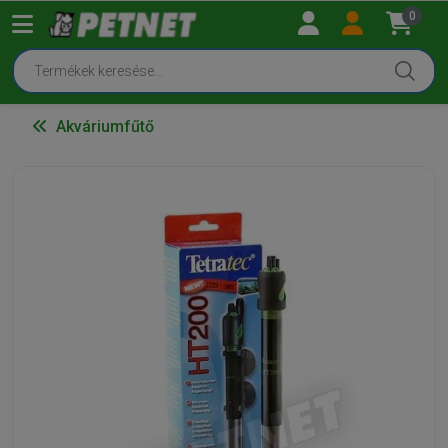
0
Akváriumfűtő