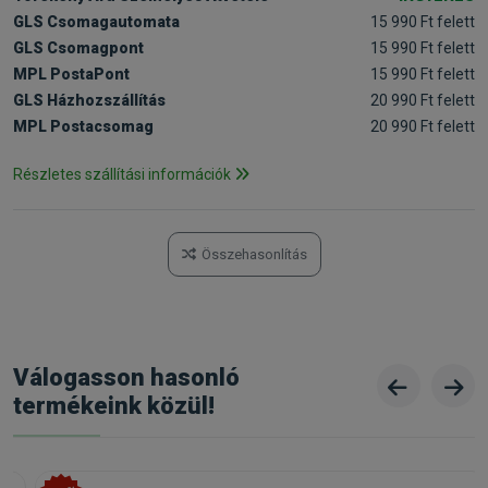
GLS Csomagautomata
15 990 Ft felett
GLS Csomagpont
15 990 Ft felett
MPL PostaPont
15 990 Ft felett
GLS Házhozszállítás
20 990 Ft felett
MPL Postacsomag
20 990 Ft felett
Részletes szállítási információk
Összehasonlítás
Válogasson hasonló
termékeink közül!