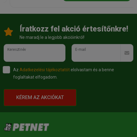
Íratkozz fel akció értesítőnkre!
Ne maradj le a legjobb akcióinkról!
Keresztnév
E-mail
Az
Adatkezelési tájékoztatót
elolvastam és a benne
foglaltakat elfogadom.
KÉREM AZ AKCIÓKAT