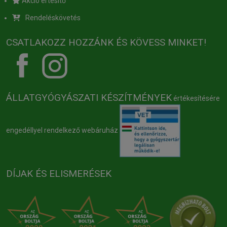
Akció értesítő
Rendeléskövetés
CSATLAKOZZ HOZZÁNK ÉS KÖVESS MINKET!
ÁLLATGYÓGYÁSZATI KÉSZÍTMÉNYEK
értékesítésére
engedéllyel rendelkező webáruház
DÍJAK ÉS ELISMERÉSEK