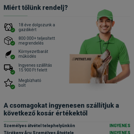
Miért tőlünk rendelj?
18 éve dolgozunk a
gazdikért
800 000+ teljesített
megrendelés
Környezetbarát
működés
Ingyenes szállítás
15 900 Ft felett
Megbízható
bolt
A csomagokat ingyenesen szállítjuk a
következő kosár értékektől
Személyes átvétel telephelyünkön
INGYENES
Törékeny Áru Személyes Átvétele
INGYENES