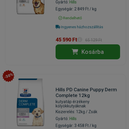
Gyártó:
Hills
Egységár: 2 849 Ft / kg
Rendelhető
Ingyenes házhozszállítás
45 590 Ft
65 129 Ft
Kosárba
-30%
Hills PD Canine Puppy Derm
Complete 12kg
kutyatáp érzékeny
kölyökkutyáknak
Kiszerelés: 12kg / Zsák
Gyártó:
Hills
Egységár: 3 458 Ft / kg