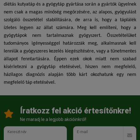
diétás kutyatáp
és a
gyógytáp
gyártása során a gyártók ügyelnek
nem csak a magas minőség megőrzésére, az alapos, gyógyulást
szolgáló összetétel stabilitására, de arra is, hogy a táplálék
ízletes legyen az állat számára. Meg kell említeni, hogy a
gyógytápok nem tartalmaznak gyógyszert. Összetételüket
tudományos igényességgel határozzák meg, alkalmasnak kell
lenniük a gyógyszeres kezelés kiegészítésére, vagy a tünetmentes
állapot fenntartására. Éppen ezek okok miatt nem szabad
kísérletezni a
gyógytáp
etetésével, hiszen nem megfelelő,
házilagos diagnózis alapján több kárt okozhatunk egy nem
megfelelő táp etetésével.
Íratkozz fel akció értesítőnkre!
Ne maradj le a legjobb akcióinkról!
Keresztnév
E-mail