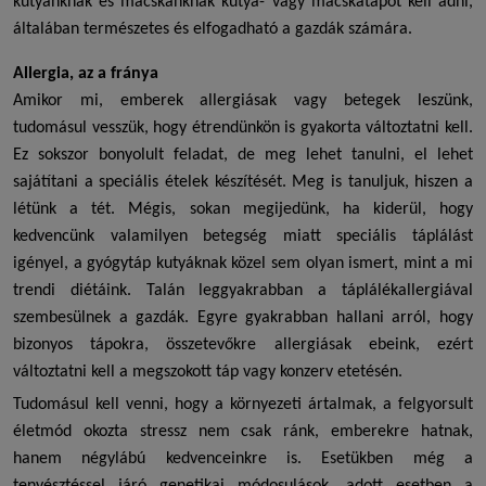
kutyánknak és macskánknak kutya- vagy macskatápot kell adni,
általában természetes és elfogadható a gazdák számára.
Allergia, az a fránya
Amikor mi, emberek allergiásak vagy betegek leszünk,
tudomásul vesszük, hogy étrendünkön is gyakorta változtatni kell.
Ez sokszor bonyolult feladat, de meg lehet tanulni, el lehet
sajátítani a speciális ételek készítését. Meg is tanuljuk, hiszen a
létünk a tét. Mégis, sokan megijedünk, ha kiderül, hogy
kedvencünk valamilyen betegség miatt speciális táplálást
igényel, a
gyógytáp kutyáknak
közel sem olyan ismert, mint a mi
trendi diétáink. Talán leggyakrabban a táplálékallergiával
szembesülnek a gazdák. Egyre gyakrabban hallani arról, hogy
bizonyos tápokra, összetevőkre allergiásak ebeink, ezért
változtatni kell a megszokott táp vagy konzerv etetésén.
Tudomásul kell venni, hogy a környezeti ártalmak, a felgyorsult
életmód okozta stressz nem csak ránk, emberekre hatnak,
hanem négylábú kedvenceinkre is. Esetükben még a