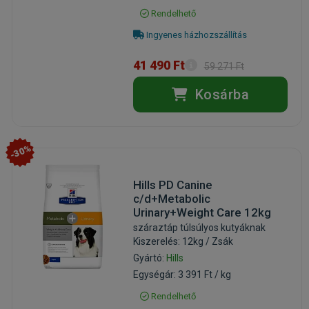
Rendelhető
Ingyenes házhozszállítás
41 490 Ft
59 271 Ft
Kosárba
-30%
Hills PD Canine
c/d+Metabolic
Urinary+Weight Care 12kg
száraztáp túlsúlyos kutyáknak
Kiszerelés: 12kg / Zsák
Gyártó:
Hills
Egységár: 3 391 Ft / kg
Rendelhető