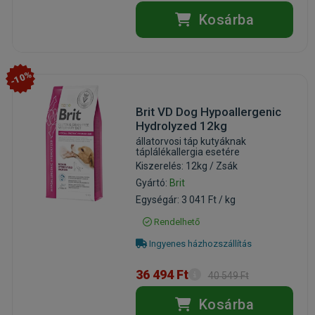
Kosárba
-10%
Brit VD Dog Hypoallergenic
Hydrolyzed 12kg
állatorvosi táp kutyáknak
táplálékallergia esetére
Kiszerelés: 12kg / Zsák
Gyártó:
Brit
Egységár: 3 041 Ft / kg
Rendelhető
Ingyenes házhozszállítás
36 494 Ft
40 549 Ft
Kosárba