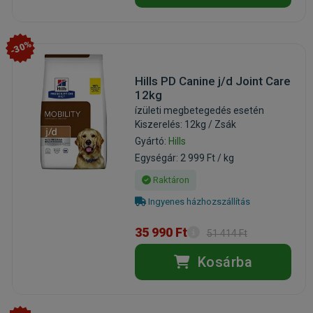
-30%
Hills PD Canine j/d Joint Care
12kg
ízületi megbetegedés esetén
Kiszerelés: 12kg / Zsák
Gyártó:
Hills
Egységár: 2 999 Ft / kg
Raktáron
Ingyenes házhozszállítás
35 990 Ft
51 414 Ft
Kosárba