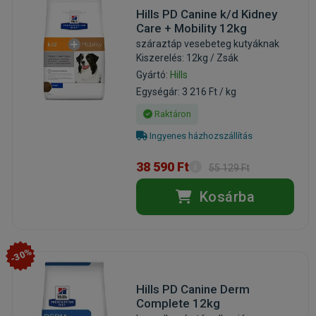
Hills PD Canine k/d Kidney
Care + Mobility 12kg
száraztáp vesebeteg kutyáknak
Kiszerelés: 12kg / Zsák
Gyártó:
Hills
Egységár: 3 216 Ft / kg
Raktáron
Ingyenes házhozszállítás
38 590 Ft
55 129 Ft
Kosárba
-30%
Hills PD Canine Derm
Complete 12kg