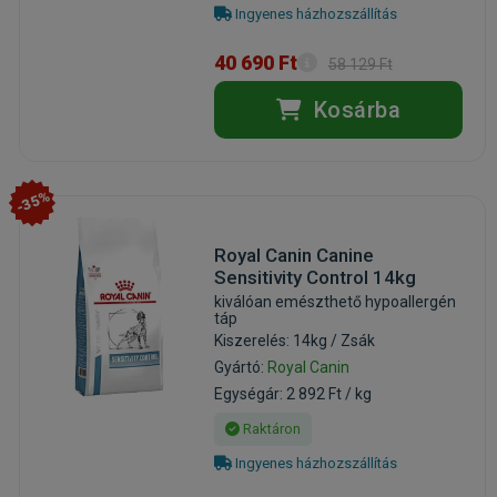
Ingyenes házhozszállítás
40 690 Ft
58 129 Ft
Kosárba
-35%
Royal Canin Canine
Sensitivity Control 14kg
kiválóan emészthető hypoallergén
táp
Kiszerelés: 14kg / Zsák
Gyártó:
Royal Canin
Egységár: 2 892 Ft / kg
Raktáron
Ingyenes házhozszállítás