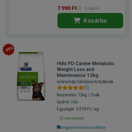
7 990 Ft
9 988 Ft
Kosárba
-30%
Hills PD Canine Metabolic
Weight Loss and
Maintenance 12kg
száraztáp túlsúlyos kutyáknak
(1)
Kiszerelés: 12kg / Zsák
Gyártó:
Hills
Egységár: 3 074 Ft / kg
Rendelhető
Ingyenes házhozszállítás