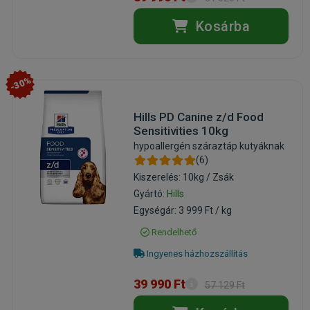
Kosárba
-30%
Hills PD Canine z/d Food
Sensitivities 10kg
hypoallergén száraztáp kutyáknak
(6)
Kiszerelés: 10kg / Zsák
Gyártó:
Hills
Egységár: 3 999 Ft / kg
Rendelhető
Ingyenes házhozszállítás
39 990 Ft
57 129 Ft