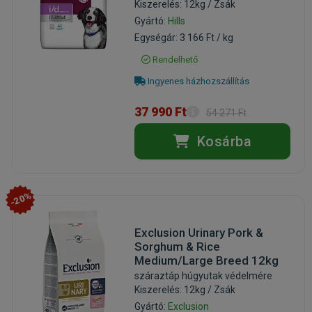
Kiszerelés: 12kg / Zsák
Gyártó:
Hills
Egységár: 3 166 Ft / kg
Rendelhető
Ingyenes házhozszállítás
37 990 Ft
54 271 Ft
Kosárba
-20%
Exclusion Urinary Pork &
Sorghum & Rice
Medium/Large Breed 12kg
száraztáp húgyutak védelmére
Kiszerelés: 12kg / Zsák
Gyártó:
Exclusion