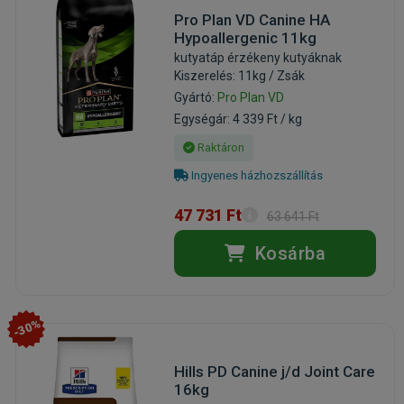
Pro Plan VD Canine HA
Hypoallergenic 11kg
kutyatáp érzékeny kutyáknak
Kiszerelés: 11kg / Zsák
Gyártó:
Pro Plan VD
Egységár: 4 339 Ft / kg
Raktáron
Ingyenes házhozszállítás
47 731 Ft
63 641 Ft
Kosárba
-30%
Hills PD Canine j/d Joint Care
16kg