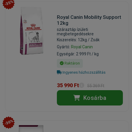
-35%
Royal Canin Mobility Support
12kg
száraztáp ízületi
megbetegedésekre
Kiszerelés: 12kg / Zsák
Gyártó:
Royal Canin
Egységár: 2 999 Ft / kg
Raktáron
Ingyenes házhozszállítás
35 990 Ft
55 369 Ft
Kosárba
-30%