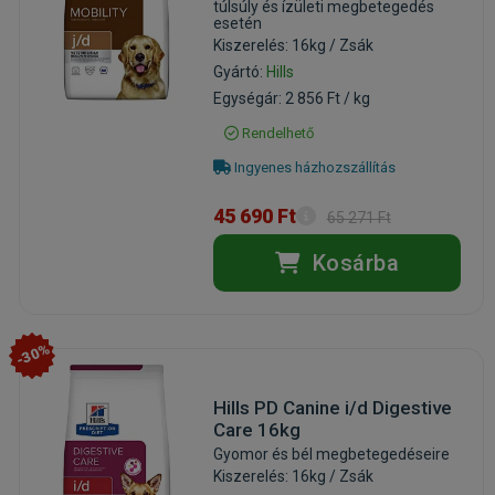
túlsúly és ízületi megbetegedés
esetén
Kiszerelés: 16kg / Zsák
Gyártó:
Hills
Egységár: 2 856 Ft / kg
Rendelhető
Ingyenes házhozszállítás
45 690 Ft
65 271 Ft
Kosárba
-30%
Hills PD Canine i/d Digestive
Care 16kg
Gyomor és bél megbetegedéseire
Kiszerelés: 16kg / Zsák