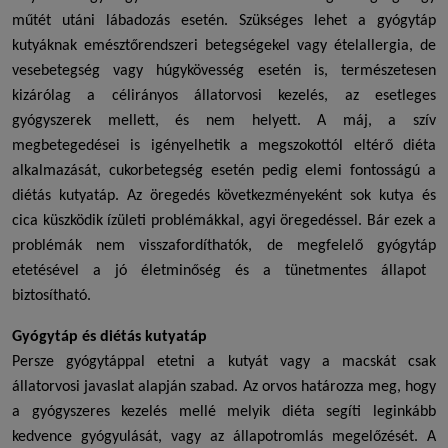
műtét utáni lábadozás esetén. Szükséges lehet a
gyógytáp
kutyáknak
emésztőrendszeri betegségekel vagy ételallergia, de
vesebetegség vagy húgykövesség esetén is, természetesen
kizárólag a célirányos állatorvosi kezelés, az esetleges
gyógyszerek mellett, és nem helyett. A máj, a szív
megbetegedései is igényelhetik a megszokottól eltérő diéta
alkalmazását, cukorbetegség esetén pedig elemi fontosságú a
diétás kutyatáp
. Az öregedés következményeként sok kutya és
cica küszködik ízületi problémákkal, agyi öregedéssel. Bár ezek a
problémák nem visszafordíthatók, de megfelelő
gyógytáp
etetésével a jó életminőség és a tünetmentes állapot
biztosítható.
Gyógytáp
és
diétás kutyatáp
Persze gyógytáppal etetni a kutyát vagy a macskát csak
állatorvosi javaslat alapján szabad. Az orvos határozza meg, hogy
a gyógyszeres kezelés mellé melyik diéta segíti leginkább
kedvence gyógyulását, vagy az állapotromlás megelőzését. A