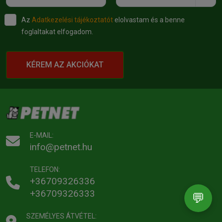
Az
Adatkezelési tájékoztatót
elolvastam és a benne
foglaltakat elfogadom.
KÉREM AZ AKCIÓKAT
E-MAIL:
info@petnet.hu
TELEFON:
+36709326336
+36709326333
💬
SZEMÉLYES ÁTVÉTEL: