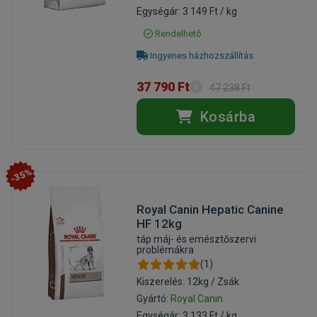
Egységár: 3 149 Ft / kg
Rendelhető
Ingyenes házhozszállítás
37 790 Ft
47 238 Ft
Kosárba
-35%
Royal Canin Hepatic Canine
HF 12kg
táp máj- és emésztőszervi
problémákra
(1)
Kiszerelés: 12kg / Zsák
Gyártó:
Royal Canin
Egységár: 3 133 Ft / kg