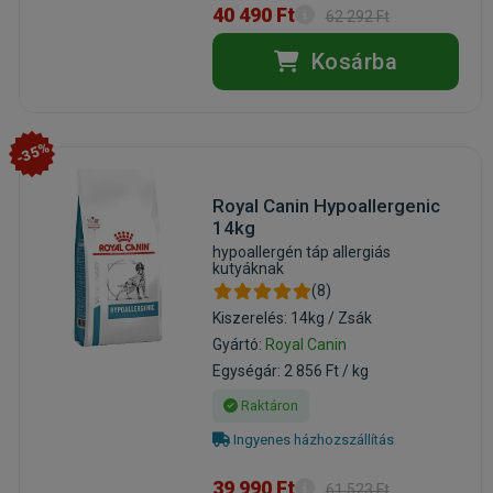
40 490 Ft
62 292 Ft
Kosárba
-35%
Royal Canin Hypoallergenic
14kg
hypoallergén táp allergiás
kutyáknak
(8)
Kiszerelés: 14kg / Zsák
Gyártó:
Royal Canin
Egységár: 2 856 Ft / kg
Raktáron
Ingyenes házhozszállítás
39 990 Ft
61 523 Ft