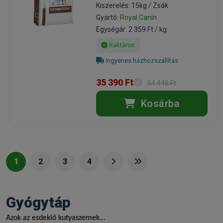
Kiszerelés: 15kg / Zsák
Gyártó:
Royal Canin
Egységár: 2 359 Ft / kg
Raktáron
Ingyenes házhozszállítás
35 390 Ft
54 446 Ft
Kosárba
1
2
3
4
Gyógytáp
Azok az esdeklő kutyaszemek…