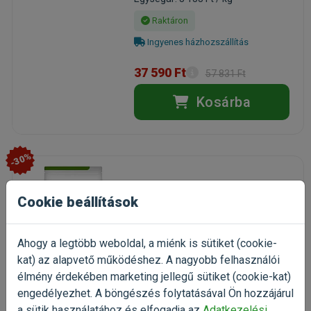
Raktáron
Ingyenes házhozszállítás
37 590 Ft
57 831 Ft
Kosárba
-30%
Hills PD Canine Metabolic
Cookie beállítások
Weight Management
Lamb&Rice 12kg
száraztáp túlsúlyos kutyáknak
Ahogy a legtöbb weboldal, a miénk is sütiket (cookie-
Kiszerelés: 12kg / Zsák
kat) az alapvető működéshez. A nagyobb felhasználói
Gyártó:
Hills
élmény érdekében marketing jellegű sütiket (cookie-kat)
Egységár: 3 083 Ft / kg
engedélyezhet. A böngészés folytatásával Ön hozzájárul
Rendelhető
a sütik használatához és elfogadja az
Adatkezelési