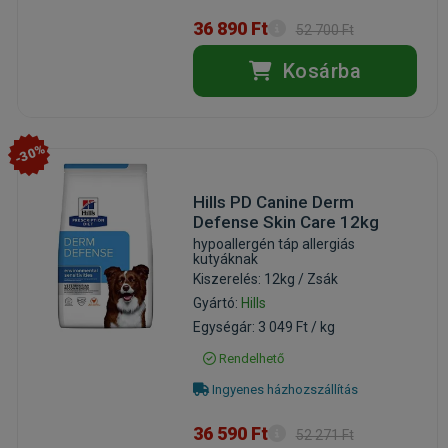
36 890 Ft
52 700 Ft
Kosárba
-30%
Hills PD Canine Derm
Defense Skin Care 12kg
hypoallergén táp allergiás
kutyáknak
Kiszerelés: 12kg / Zsák
Gyártó:
Hills
Egységár: 3 049 Ft / kg
Rendelhető
Ingyenes házhozszállítás
36 590 Ft
52 271 Ft