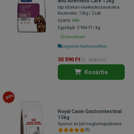
and Alterness Care 12kg
táp időskori viselkedészavarokra
Kiszerelés: 12kg / Zsák
Gyártó:
Hills
Egységár: 2 966 Ft / kg
Rendelhető
Ingyenes házhozszállítás
35 590 Ft
50 843 Ft
Kosárba
-35%
Royal Canin Gastrointestinal
15kg
Gyomor és bél megbetegedéseire
(9)