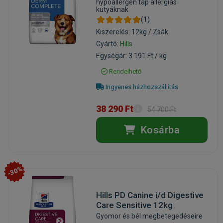
hypoallergén táp allergiás
kutyáknak
(1)
Kiszerelés: 12kg / Zsák
Gyártó:
Hills
Egységár: 3 191 Ft / kg
Rendelhető
Ingyenes házhozszállítás
38 290 Ft
54 700 Ft
Kosárba
-30%
Hills PD Canine i/d Digestive
Care Sensitive 12kg
Gyomor és bél megbetegedéseire