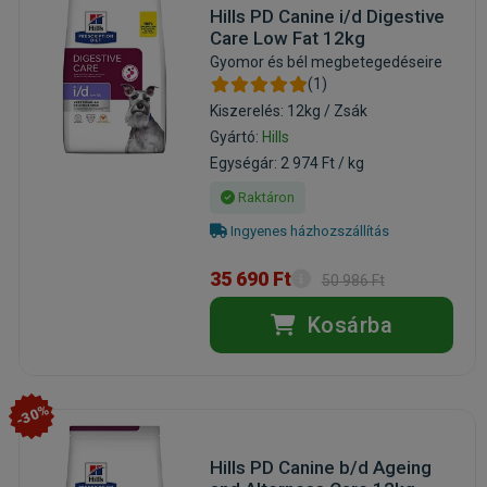
Hills PD Canine i/d Digestive
Care Low Fat 12kg
Gyomor és bél megbetegedéseire
(1)
Kiszerelés: 12kg / Zsák
Gyártó:
Hills
Egységár: 2 974 Ft / kg
Raktáron
Ingyenes házhozszállítás
35 690 Ft
50 986 Ft
Kosárba
-30%
Hills PD Canine b/d Ageing