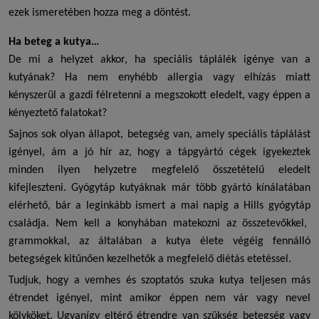
ezek ismeretében hozza meg a döntést.
Ha beteg a kutya…
De mi a helyzet akkor, ha speciális táplálék igénye van a
kutyának? Ha nem enyhébb allergia vagy elhízás miatt
kényszerül a gazdi félretenni a megszokott eledelt, vagy éppen a
kényeztető falatokat?
Sajnos sok olyan állapot, betegség van, amely speciális táplálást
igényel, ám a jó hír az, hogy a tápgyártó cégek igyekeztek
minden ilyen helyzetre megfelelő összetételű eledelt
kifejleszteni.
Gyógytáp kutyáknak
már több gyártó kínálatában
elérhető, bár a leginkább ismert a mai napig a
Hills gyógytáp
családja. Nem kell a konyhában matekozni az összetevőkkel,
grammokkal, az általában a kutya élete végéig fennálló
betegségek kitűnően kezelhetők a megfelelő diétás etetéssel.
Tudjuk, hogy a vemhes és szoptatós szuka kutya teljesen más
étrendet igényel, mint amikor éppen nem vár vagy nevel
kölyköket. Ugyanígy eltérő étrendre van szükség betegség vagy