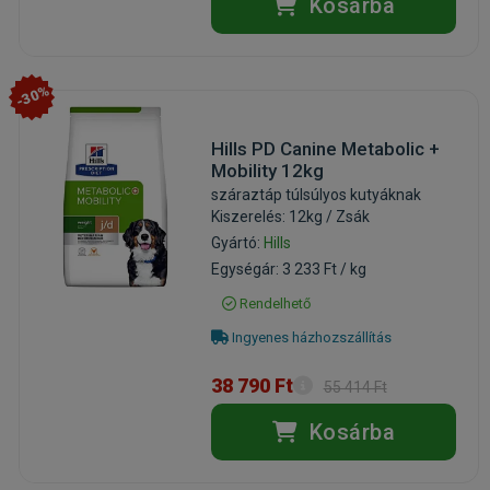
Kosárba
-30%
Hills PD Canine Metabolic +
Mobility 12kg
száraztáp túlsúlyos kutyáknak
Kiszerelés: 12kg / Zsák
Gyártó:
Hills
Egységár: 3 233 Ft / kg
Rendelhető
Ingyenes házhozszállítás
38 790 Ft
55 414 Ft
Kosárba