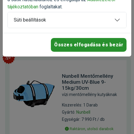
tájékoztatóban
foglaltakat.
Ingyenes házhozszállítás
36 990 Ft
Süti beállítások
52 843 Ft
Kosárba
Összes elfogadása és bezár
-20%
Nunbell Mentőmellény
Medium UV-Blue 9-
15kg/30cm
vízi mentőmellény kutyáknak
Kiszerelés: 1 Darab
Gyártó:
Nunbell
Egységár: 7 990 Ft / db
Raktáron, utolsó darabok