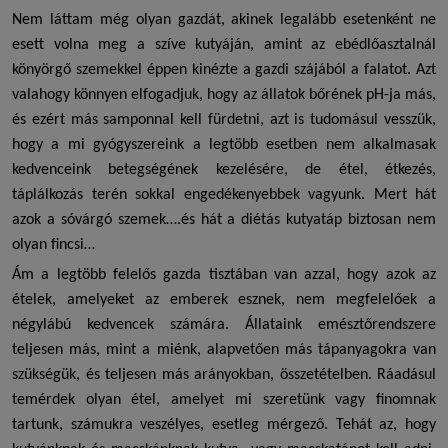
Nem láttam még olyan gazdát, akinek legalább esetenként ne
esett volna meg a szíve kutyáján, amint az ebédlőasztalnál
könyörgő szemekkel éppen kinézte a gazdi szájából a falatot. Azt
valahogy könnyen elfogadjuk, hogy az állatok bőrének pH-ja más,
és ezért más samponnal kell fürdetni, azt is tudomásul vesszük,
hogy a mi gyógyszereink a legtöbb esetben nem alkalmasak
kedvenceink betegségének kezelésére, de étel, étkezés,
táplálkozás terén sokkal engedékenyebbek vagyunk. Mert hát
azok a sóvárgó szemek….és hát a
diétás kutyatáp
biztosan nem
olyan fincsi…
Ám a legtöbb felelős gazda tisztában van azzal, hogy azok az
ételek, amelyeket az emberek esznek, nem megfelelőek a
négylábú kedvencek számára. Állataink emésztőrendszere
teljesen más, mint a miénk, alapvetően más tápanyagokra van
szükségük, és teljesen más arányokban, összetételben. Ráadásul
temérdek olyan étel, amelyet mi szeretünk vagy finomnak
tartunk, számukra veszélyes, esetleg mérgező. Tehát az, hogy