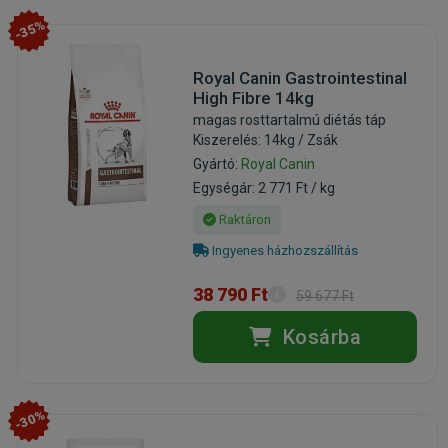
-35%
Royal Canin Gastrointestinal
High Fibre 14kg
magas rosttartalmú diétás táp
Kiszerelés: 14kg / Zsák
Gyártó:
Royal Canin
Egységár: 2 771 Ft / kg
Raktáron
Ingyenes házhozszállítás
38 790 Ft
59 677 Ft
Kosárba
-30%