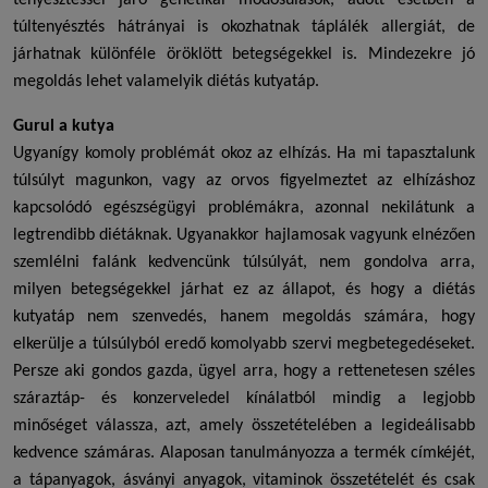
tenyésztéssel járó genetikai módosulások, adott esetben a
túltenyésztés hátrányai is okozhatnak táplálék allergiát, de
járhatnak különféle öröklött betegségekkel is. Mindezekre jó
megoldás lehet valamelyik
diétás kutyatáp
.
Gurul a kutya
Ugyanígy komoly problémát okoz az elhízás. Ha mi tapasztalunk
túlsúlyt magunkon, vagy az orvos figyelmeztet az elhízáshoz
kapcsolódó egészségügyi problémákra, azonnal nekilátunk a
legtrendibb diétáknak. Ugyanakkor hajlamosak vagyunk elnézően
szemlélni falánk kedvencünk túlsúlyát, nem gondolva arra,
milyen betegségekkel járhat ez az állapot, és hogy a
diétás
kutyatáp
nem szenvedés, hanem megoldás számára, hogy
elkerülje a túlsúlyból eredő komolyabb szervi megbetegedéseket.
Persze aki gondos gazda, ügyel arra, hogy a rettenetesen széles
száraztáp- és konzerveledel kínálatból mindig a legjobb
minőséget válassza, azt, amely összetételében a legideálisabb
kedvence számáras. Alaposan tanulmányozza a termék címkéjét,
a tápanyagok, ásványi anyagok, vitaminok összetételét és csak