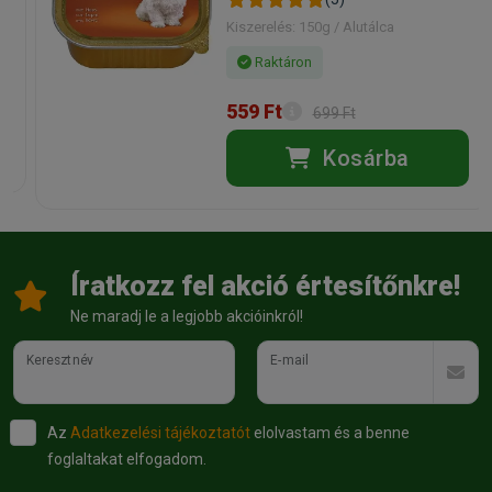
Kiszerelés: 150g / Alutálca
Raktáron
559 Ft
699 Ft
Kosárba
Íratkozz fel akció értesítőnkre!
Ne maradj le a legjobb akcióinkról!
Keresztnév
E-mail
Az
Adatkezelési tájékoztatót
elolvastam és a benne
foglaltakat elfogadom.