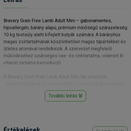
Bravery Grain Free Lamb Adult Mini – gabonamentes,
hipoallergén, bárány alapú, prémium minőségű szárazeleség
10 kg testsúly alatti kifejlett kutyák számára. A bárányhús
magas zsírtartalmának köszönhetően magas tápértékkel és
ízletes aromával rendelkezik. A szervezet megfelelő
működéséhez szükséges vas- és cinktartalma, valamint B-
vitamin tartalma kiemelkedő.
A Bravery Grain Free Lamb Adult Mini táp jellemzői:
- felnőtt kutyáknak (1 éves kortól), kistestű fajták etetésére
(< 10kg)
További leírás
- a kisebb fogaknak megfelelő kisebb darabkákból
- kiváló minőségű 100% természetes termékekből,
összetevőkből készült
- gabonamentes termék (összetételében nem tartalmaz
glutént)
Értékelések