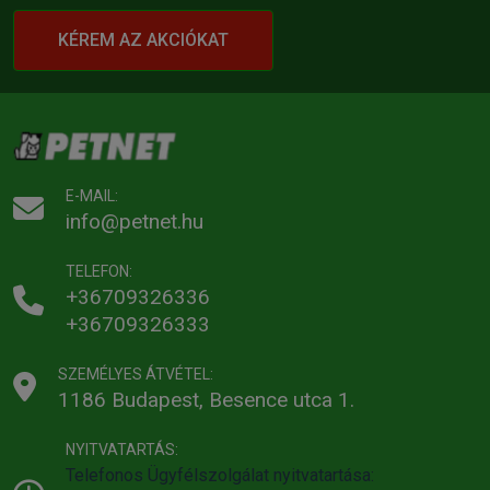
KÉREM AZ AKCIÓKAT
E-MAIL:
info@petnet.hu
TELEFON:
+36709326336
+36709326333
SZEMÉLYES ÁTVÉTEL:
1186 Budapest, Besence utca 1.
NYITVATARTÁS:
Telefonos Ügyfélszolgálat nyitvatartása: