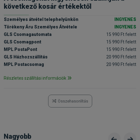
következő kosár értékektől
Személyes átvétel telephelyünkön
INGYENES
Törékeny Áru Személyes Átvétele
INGYENES
GLS Csomagautomata
15 990 Ft felett
GLS Csomagpont
15 990 Ft felett
MPL PostaPont
15 990 Ft felett
GLS Házhozszállítás
20 990 Ft felett
MPL Postacsomag
20 990 Ft felett
Részletes szállítási információk
Összehasonlítás
Nagyobb