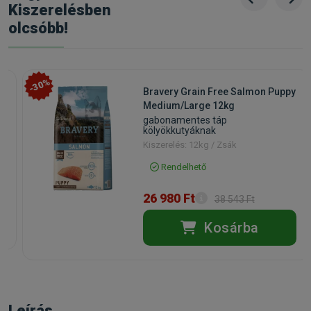
Kiszerelésben
olcsóbb!
-30%
Bravery Grain Free Salmon Puppy
Medium/Large 12kg
gabonamentes táp
kölyökkutyáknak
Kiszerelés: 12kg / Zsák
Rendelhető
26 980 Ft
38 543 Ft
Kosárba
Leírás