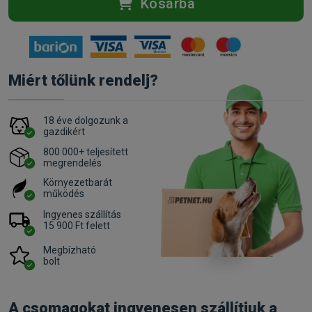
Kosárba
Miért tőlünk rendelj?
18 éve dolgozunk a
gazdikért
800 000+ teljesített
megrendelés
Környezetbarát
működés
Ingyenes szállítás
15 900 Ft felett
Megbízható
bolt
A csomagokat ingyenesen szállítjuk a