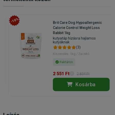
-10%
Brit Care Dog Hypoallergenic
Calorie Control Weight Loss
Rabbit 1kg
kutyatáp hízásra hajlamos
kutyáknak
(3)
Kiszerelés: 1kg / Zacskó
Raktáron
2 551 Ft
2 834 Ft
Kosárba