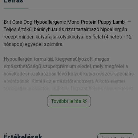
Leírás
Brit Care Dog Hypoallergenic Mono Protein Puppy Lamb —
Teljes értékű, bárányhúst és rizst tartalmazó hipoallergén
recept minden kutyafajta kölyökkutyái és fiatal (4 hetes - 12
hónapos) egyedei számára.
Hypoallergén formulájú, kiegyensúlyozott, magas
emészthetőségű szuperprémium eledel, mely megfelel a
növekedési szakaszban lévő kölyök kutya összes speciális
elvárásának. Kíméli az emésztőrendszert. Alkotó elemei
támogatják a csontok, izületek, fogazat helyes növekedését,
fejlődését.
További leírás
Összetevők:
Dehidratált bárányhús (46 %), rizs (30 %), csirkezsír,
lazacolaj (3 %), sörélesztő, természetes aromák, szárított
almapép, hidrolizált élesztő (0,5 % - inozitol- és
Értékelések