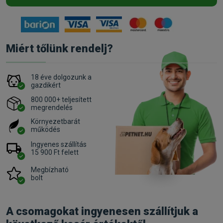
Miért tőlünk rendelj?
18 éve dolgozunk a
gazdikért
800 000+ teljesített
megrendelés
Környezetbarát
működés
Ingyenes szállítás
15 900 Ft felett
Megbízható
bolt
A csomagokat ingyenesen szállítjuk a