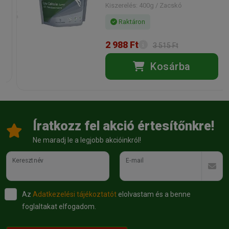
Kiszerelés: 400g / Zacskó
Raktáron
2 988 Ft
3 515 Ft
Kosárba
Íratkozz fel akció értesítőnkre!
Ne maradj le a legjobb akcióinkról!
Keresztnév
E-mail
Az
Adatkezelési tájékoztatót
elolvastam és a benne
foglaltakat elfogadom.