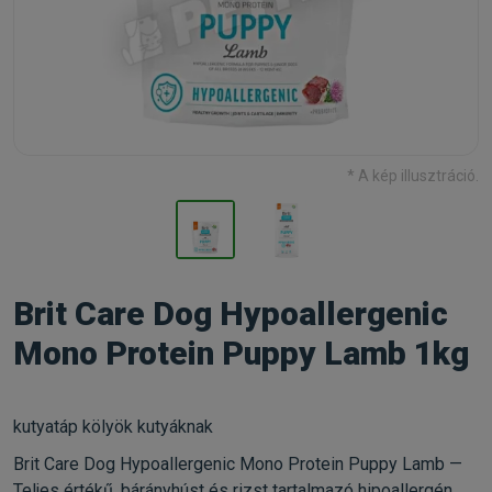
* A kép illusztráció.
Brit Care Dog Hypoallergenic
Mono Protein Puppy Lamb 1kg
kutyatáp kölyök kutyáknak
Brit Care Dog Hypoallergenic Mono Protein Puppy Lamb —
Teljes értékű, bárányhúst és rizst tartalmazó hipoallergén