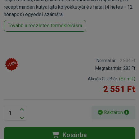
recept minden kutyafajta kölyökkutyái és fiatal (4 hetes - 12
hónapos) egyedei számára.
Tovább a részletes termékleírásra
Normál ár:
2 834 Ft
-10%
Megtakarítás:
283 Ft
Akciós CLUB ár:
(Ez mi?)
2 551 Ft
Raktáron
Kosárba