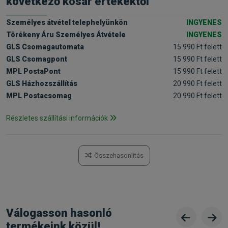
következő kosár értékektől
Személyes átvétel telephelyünkön
INGYENES
Törékeny Áru Személyes Átvétele
INGYENES
GLS Csomagautomata
15 990 Ft felett
GLS Csomagpont
15 990 Ft felett
MPL PostaPont
15 990 Ft felett
GLS Házhozszállítás
20 990 Ft felett
MPL Postacsomag
20 990 Ft felett
Részletes szállítási információk
Összehasonlítás
Válogasson hasonló
termékeink közül!