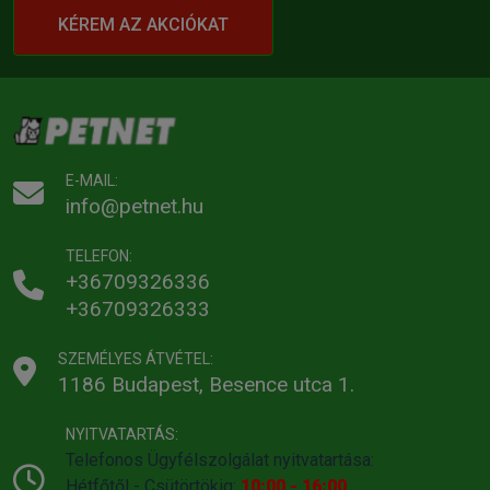
KÉREM AZ AKCIÓKAT
E-MAIL:
info@petnet.hu
TELEFON:
+36709326336
+36709326333
SZEMÉLYES ÁTVÉTEL:
1186 Budapest, Besence utca 1.
NYITVATARTÁS:
Telefonos Ügyfélszolgálat nyitvatartása:
Hétfőtől - Csütörtökig:
10:00 - 16:00