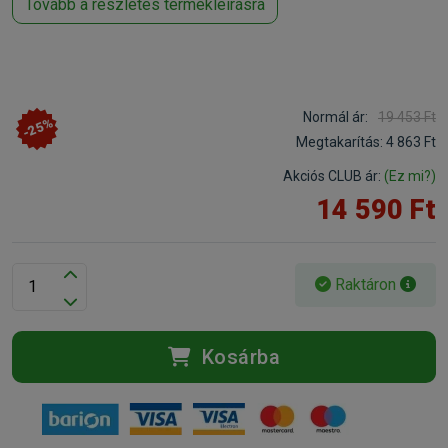
Tovább a részletes termékleírásra
Normál ár:
19 453 Ft
-25%
Megtakarítás:
4 863 Ft
Akciós CLUB ár:
(Ez mi?)
14 590 Ft
Raktáron
Kosárba