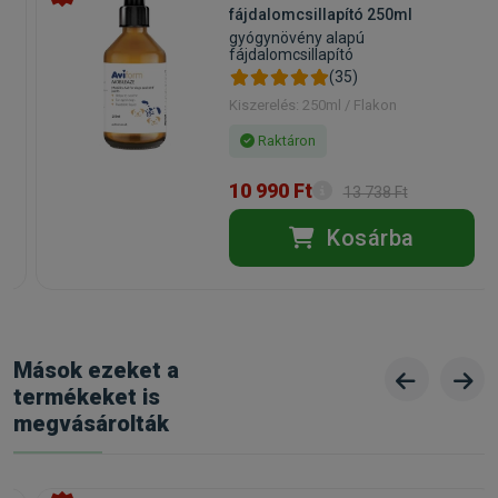
fájdalomcsillapító 250ml
gyógynövény alapú
fájdalomcsillapító
(35)
Kiszerelés: 250ml / Flakon
Raktáron
10 990 Ft
13 738 Ft
Kosárba
Mások ezeket a
termékeket is
megvásárolták