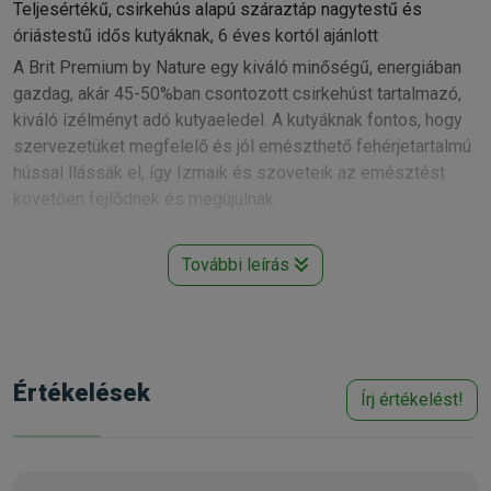
Teljesértékű, csirkehús alapú száraztáp nagytestű és
óriástestű idős kutyáknak, 6 éves kortól ajánlott
A Brit Premium by Nature egy kiváló minőségű, energiában
gazdag, akár 45-50%ban csontozott csirkehúst tartalmazó,
kiváló ízélményt adó kutyaeledel. A kutyáknak fontos, hogy
szervezetüket megfelelő és jól emészthető fehérjetartalmú
hússal llássák el, így Izmaik és szöveteik az emésztést
követően fejlődnek és megújulnak.
A Brit Premium by Nature professzionálisan összeállított
További leírás
beltartalma és kiegyensúlyozott tápanyagösszetétele
garantálja a száraztáppal táplált kutyák egészségét és
megelégedettségét. Tekintettel a kutyaeledel fokozott
emészthetőségére a napi tápadagot úgy állapították meg,
hogy az ne terhelje meg az emésztőrendszert és a
Értékelések
Írj értékelést!
szervezetet, mindemellett fedezze a kutya napi
tápanyagigényét.
A Brit Premium by Nature előnyei: