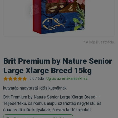
* A kép illusztráció.
Brit Premium by Nature Senior
Large Xlarge Breed 15kg
5.0 / 6db |
Ugrás az értékelésekhez
kutyatáp nagytestű idős kutyáknak
Brit Premium by Nature Senior Large Xlarge Breed —
Teljesértékű, csirkehús alapú száraztáp nagytestű és
óriástestű idős kutyáknak, 6 éves kortól ajánlott