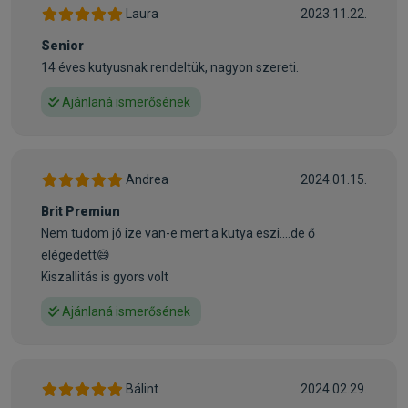
Laura
2023.11.22.
• Izület és mobilitás támogatás
• Antristressz faktor és szív működés
Senior
• Optimális súlykezelés
14 éves kutyusnak rendeltük, nagyon szereti.
Ajánlaná ismerősének
A Brit Premium by Nature kutyaeledelek egyedülálló
összetevőket tartalmaznak – lazac olaj (mely az egyik
legtermészetesebb forrása az omega-3 zsírsavaknak) a
fényes szőrzetért, a kollagén tartalmú rákpáncél és a
Andrea
2024.01.15.
zöldkagyló kivonat kombinálása (glükozamin, condroitin és
Brit Premiun
MSM) az egészséges ízületekért, valamint vitaminok,
Nem tudom jó ize van-e mert a kutya eszi....de ő
ásványi anyagok és különféle aminosavak a szervezet
elégedett😅
általános egészségéért és ellenálló képességéért.
Kiszallitás is gyors volt
• Minőségi fehérjeforrás –csontozott csirkehús– garantálja
az eledel maximális emészthetőségét és fokozott
Ajánlaná ismerősének
hasznosulását
• Válogatott, teljes kiőrlésű gabonafélék kiváló étrendi
tulajdonságokkal –Rizs és kukorica– elegendő energiát
Bálint
2024.02.29.
nyújtanak és biztosítják a szervezet számára