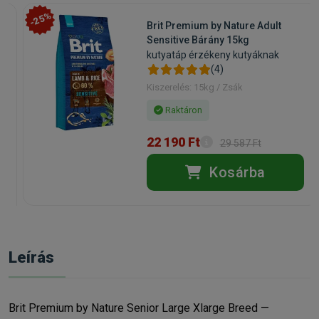
-25%
Brit Premium by Nature Adult
Sensitive Bárány 15kg
kutyatáp érzékeny kutyáknak
(4)
Kiszerelés: 15kg / Zsák
Raktáron
22 190 Ft
29 587 Ft
Kosárba
Leírás
Brit Premium by Nature Senior Large Xlarge Breed —