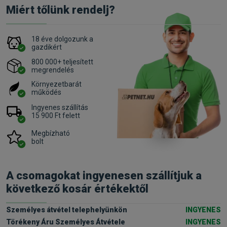
Miért tőlünk rendelj?
18 éve dolgozunk a
gazdikért
800 000+ teljesített
megrendelés
Környezetbarát
működés
Ingyenes szállítás
15 900 Ft felett
Megbízható
bolt
A csomagokat ingyenesen szállítjuk a
következő kosár értékektől
Személyes átvétel telephelyünkön
INGYENES
Törékeny Áru Személyes Átvétele
INGYENES