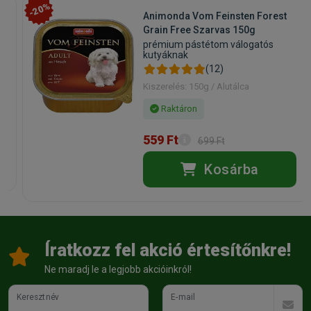
-20%
Animonda Vom Feinsten Forest
Grain Free Szarvas 150g
prémium pástétom válogatós
kutyáknak
(12)
Kiszerelés: 150g / Alutálca
Raktáron
559 Ft
699 Ft
Kosárba
Íratkozz fel akció értesítőnkre!
Ne maradj le a legjobb akcióinkról!
Keresztnév
E-mail