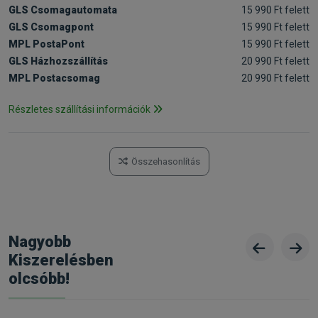
GLS Csomagautomata
15 990 Ft felett
GLS Csomagpont
15 990 Ft felett
MPL PostaPont
15 990 Ft felett
GLS Házhozszállítás
20 990 Ft felett
MPL Postacsomag
20 990 Ft felett
Részletes szállítási információk
Összehasonlítás
Nagyobb
Kiszerelésben
olcsóbb!