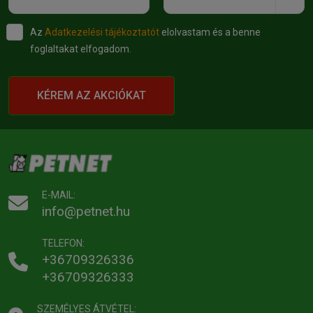
Az
Adatkezelési tájékoztatót
elolvastam és a benne
foglaltakat elfogadom.
KÉREM AZ AKCIÓKAT
E-MAIL:
info@petnet.hu
TELEFON:
+36709326336
+36709326333
SZEMÉLYES ÁTVÉTEL: