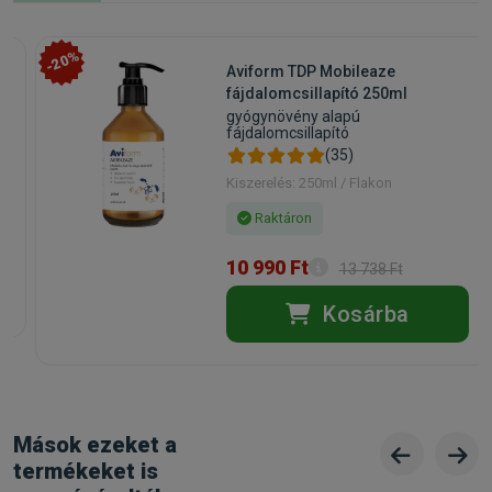
-20%
Aviform TDP Mobileaze
fájdalomcsillapító 250ml
gyógynövény alapú
fájdalomcsillapító
(35)
Kiszerelés: 250ml / Flakon
Raktáron
10 990 Ft
13 738 Ft
Kosárba
Mások ezeket a
termékeket is