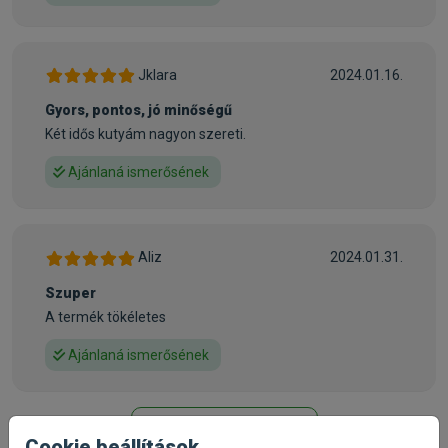
nyújtanak és biztosítják a szervezet számára
nélkülözhetetlen tápanyagokat
• Az egészséges emésztéshez szükséges rostanyagokat
Jklara
2024.01.16.
tartalmazza – Cukorrépaszeletek és rizskorpa
• Lazacolajat tartalmaz, mely kiegyensúlyozza az Omega 3
Gyors, pontos, jó minőségű
és Omega 6 zsírsavak arányát, melyek kedvezően hatnak a
Két idős kutyám nagyon szereti.
kutyák mentális állapotára és a szőrzetük minőségére
• Kollagén tartalmú rákpáncélt és a zöldkagyló kivonatot
Ajánlaná ismerősének
tartalmaz, az egészséges ízületek fejlődéséért, a porcok és
az inak egészségéért
• Kelát ásványokat tartalmaz, melyek effektíven
Aliz
2024.01.31.
kihasználható kalciumforrást jelentenek és kiegyenlítik a
szervezet kálcium és foszfor igényének arányát
Szuper
• Hozzáadott szintetikus aminosavak –L-lizin és DL-
A termék tökéletes
metionin– növelik az eledel fehérjetartalmának
Ajánlaná ismerősének
emészthetőségét
• Nem tartalmaznak szóját, marhahúst, sertéshúst és
genetikailag módosított alapanyagokat (GMA)!
További értékelések
Cookie beállítások