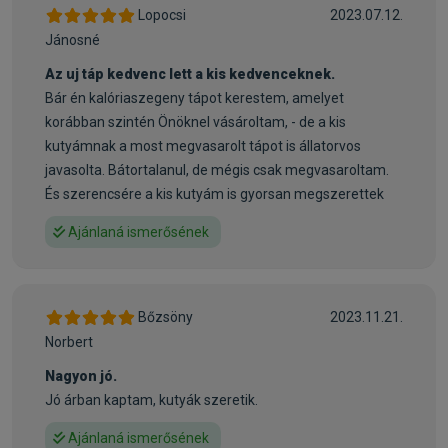
A Brit Premium by Nature előnyei:
Lopocsi
2023.07.12.
• Antistressz factor és szívműködés
Jánosné
• Optimális súlykezelés
Az uj táp kedvenc lett a kis kedvenceknek.
• Izület és mobilitás fejlesztés
Bár én kalóriaszegeny tápot kerestem, amelyet
korábban szintén Önöknel vásároltam, - de a kis
A Brit Premium by Nature kutyaeledelek egyedülálló
kutyámnak a most megvasarolt tápot is állatorvos
összetevőket tartalmaznak – lazac olaj (mely az egyik
javasolta. Bátortalanul, de mégis csak megvasaroltam.
legtermészetesebb forrása az omega-3 zsírsavaknak) a
És szerencsére a kis kutyám is gyorsan megszerettek
fényes szőrzetért, a kollagén tartalmú rákpáncél és a
zöldkagyló kivonat kombinálása (glükozamin, condroitin és
Ajánlaná ismerősének
MSM) az egészséges ízületekért, valamint vitaminok,
ásványi anyagok és különféle aminosavak a szervezet
általános egészségéért és ellenálló képességéért.
Bőzsöny
2023.11.21.
• Minőségi fehérjeforrás –csontozott csirkehús– garantálja
Norbert
az eledel maximális emészthetőségét és fokozott
Nagyon jó.
hasznosulását
Jó árban kaptam, kutyák szeretik.
• Válogatott, teljes kiőrlésű gabonafélék kiváló étrendi
tulajdonságokkal –Rizs és kukorica– elegendő energiát
Ajánlaná ismerősének