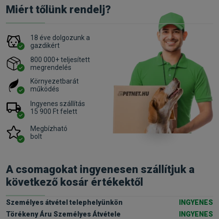
Miért tőlünk rendelj?
18 éve dolgozunk a
gazdikért
800 000+ teljesített
megrendelés
Környezetbarát
működés
Ingyenes szállítás
15 900 Ft felett
Megbízható
bolt
A csomagokat ingyenesen szállítjuk a
következő kosár értékektől
Személyes átvétel telephelyünkön
INGYENES
Törékeny Áru Személyes Átvétele
INGYENES