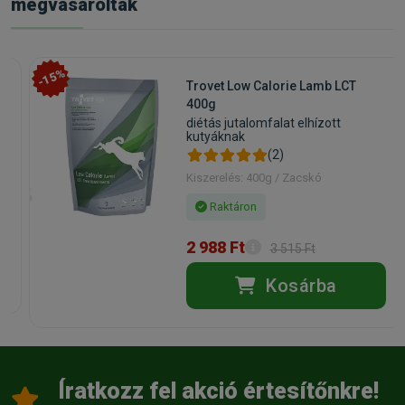
megvásárolták
-15%
Trovet Low Calorie Lamb LCT
400g
diétás jutalomfalat elhízott
kutyáknak
(2)
Kiszerelés: 400g / Zacskó
Raktáron
2 988 Ft
3 515 Ft
Kosárba
Íratkozz fel akció értesítőnkre!