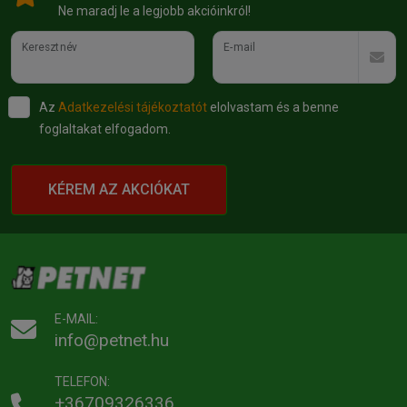
Ne maradj le a legjobb akcióinkról!
Keresztnév
E-mail
Az
Adatkezelési tájékoztatót
elolvastam és a benne
foglaltakat elfogadom.
KÉREM AZ AKCIÓKAT
E-MAIL:
info@petnet.hu
TELEFON:
+36709326336