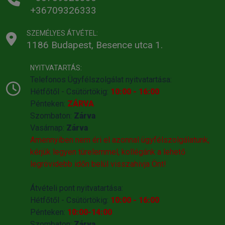
+36709326333
SZEMÉLYES ÁTVÉTEL:
1186 Budapest, Besence utca 1.
NYITVATARTÁS:
Telefonos Ügyfélszolgálat nyitvatartása:
Hétfőtől - Csütörtökig:
10:00 - 16:00
Pénteken:
ZÁRVA
Szombaton:
Zárva
Vasárnap:
Zárva
Amennyiben nem éri el azonnal ügyfélszolgálatunk,
kérjük legyen türelemmel, kollégánk a lehető
legrövidebb időn belül visszahivja Önt!
Átvételi pont nyitvatartása:
Hétfőtől - Csütörtökig:
10:00 - 16:00
Pénteken:
10:00-14:00
Szombaton:
Zárva