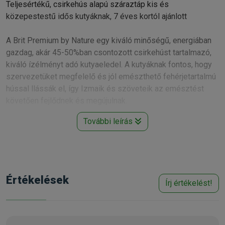
Teljesértékű, csirkehús alapú száraztáp kis és
közepestestű idős kutyáknak, 7 éves kortól ajánlott
A Brit Premium by Nature egy kiváló minőségű, energiában
gazdag, akár 45-50%ban csontozott csirkehúst tartalmazó,
kiváló ízélményt adó kutyaeledel. A kutyáknak fontos, hogy
szervezetüket megfelelő és jól emészthető fehérjetartalmú
hússal llássák el, így Izmaik és szöveteik az emésztést
követően fejlődnek és megújulnak.
További leírás
A Brit Premium by Nature professzionálisan összeállított
beltartalma és kiegyensúlyozott tápanyagösszetétele
garantálja a száraztáppal táplált kutyák egészségét és
megelégedettségét. Tekintettel a kutyaeledel fokozott
emészthetőségére a napi tápadagot úgy állapították meg,
Értékelések
Írj értékelést!
hogy az ne terhelje meg az emésztőrendszert és a
szervezetet, mindemellett fedezze a kutya napi
tápanyagigényét.