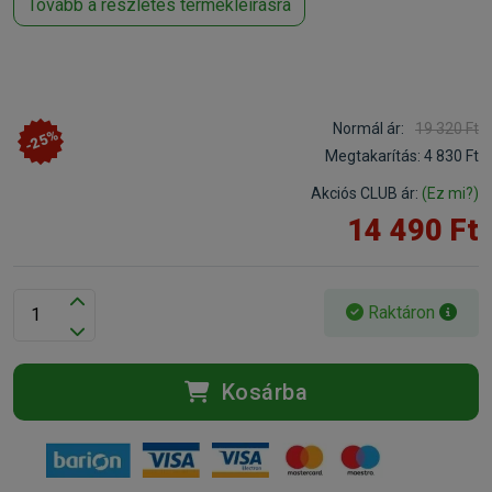
Tovább a részletes termékleírásra
Normál ár:
19 320 Ft
-25%
Megtakarítás:
4 830 Ft
Akciós CLUB ár:
(Ez mi?)
14 490 Ft
Raktáron
Kosárba