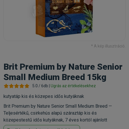
* A kép illusztráció.
Brit Premium by Nature Senior
Small Medium Breed 15kg
5.0 / 6db |
Ugrás az értékelésekhez
kutyatáp kis és közepes idős kutyáknak
Brit Premium by Nature Senior Small Medium Breed —
Teljesértékű, csirkehús alapú száraztáp kis és
közepestestű idős kutyáknak, 7 éves kortól ajánlott