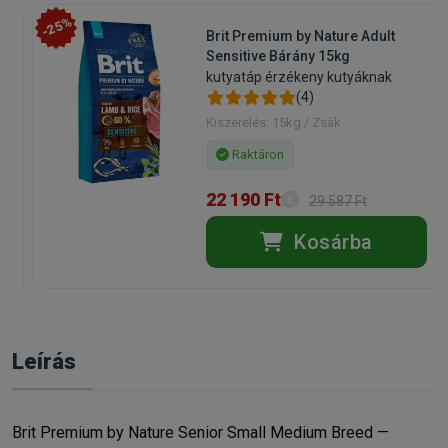
-25%
Brit Premium by Nature Adult
Sensitive Bárány 15kg
kutyatáp érzékeny kutyáknak
(4)
Kiszerelés: 15kg / Zsák
Raktáron
22 190 Ft
29 587 Ft
Kosárba
Leírás
Brit Premium by Nature Senior Small Medium Breed —