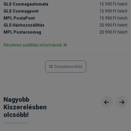
GLS Csomagautomata
15 990 Ft felett
GLS Csomagpont
15 990 Ft felett
MPL PostaPont
15 990 Ft felett
GLS Házhozszállítás
20 990 Ft felett
MPL Postacsomag
20 990 Ft felett
Részletes szállítási információk
Összehasonlítás
Nagyobb
Kiszerelésben
olcsóbb!