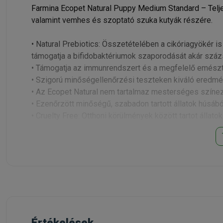
Farmina Ecopet Natural Puppy Medium Standard – Telje
valamint vemhes és szoptató szuka kutyák részére.
• Natural Prebiotics: Összetételében a cikóriagyöké
támogatja a bifidobaktériumok szaporodását akár szá
• Támogatja az immunrendszert és a megfelelő emész
• Szigorú minőségellenőrzési teszteken kiváló eredmé
• Az Ecopet Natural nem tartalmaz mesterséges színez
• Ezenőrzött minőségű, szabadon tartott állatok húsábó
• Cruelty Free: Otthoni körülmények között tartot állatok
Összetevők:
Dehidratált csirkehús (30%), kukorica, búzaliszt, csirke 
nátrium-klorid, mono-dikalcium-foszfát, szárított sörél
(Saccharomyces Cerevisiae kivonatból) (0,4%).
Adalékanyagok/kg: Tápértékkel rendelkező adalékanyago
91%) 120mg; C vitamin 120mg; niacin 30mg; pantoténsa
Értékelések