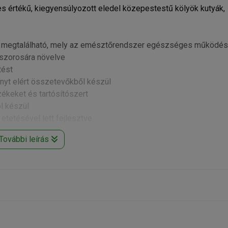
s értékű, kiegyensúlyozott eledel közepestestű kölyök kutyák,
r is megtalálható, mely az emésztőrendszer egészséges működés
zszorosára növelve
tést
nyt elért összetevőkből készül
ékeket és tartósítószert
l készül
 etetésével lett fejlesztve
További leírás
zsír, rizs, szárított cukorrépapép, kukorica glutén, kalcium-karbon
esztő, cikória gyökér kivonat (0,4%), mannóz alapú oligoszachari
k: A vitamin 12000 IU; D3 vitamin 1200 IU; E vitamin (Alfa-toko
v 12mg; B2 vitamin 6mg; B6 vitamin 4,8mg; B1 vitamin 3,6mg; K