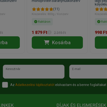
húskonzerv
monoprotein bárányhúskonzerv
lágy pép
kölyökk
(11)
zerv
Kiszerelés: 800g / Konzerv
Kiszerel
Raktáron
Rakt
1 879 Ft
998 Ft
Ft
2 349 Ft
rba
Kosárba
Keresztnév
E-mail
Az
Adatkezelési tájékoztatót
elolvastam és a benne foglaltakat
LINKEK
DÍJAK ÉS ELISMERÉSEK