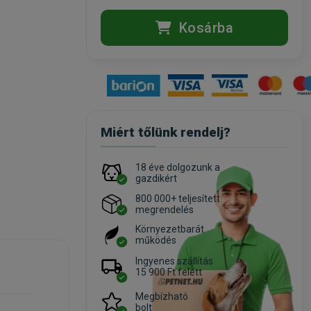
Kosárba
Miért tőlünk rendelj?
18 éve dolgozunk a
gazdikért
800 000+ teljesített
megrendelés
Környezetbarát
működés
Ingyenes szállítás
15 900 Ft felett
Megbízható
bolt