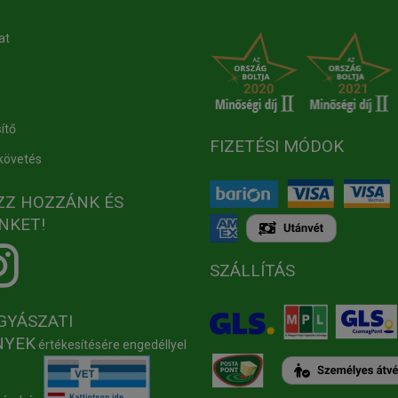
at
ítő
FIZETÉSI MÓDOK
követés
ZZ HOZZÁNK ÉS
NKET!
SZÁLLÍTÁS
GYÁSZATI
NYEK
értékesítésére engedéllyel