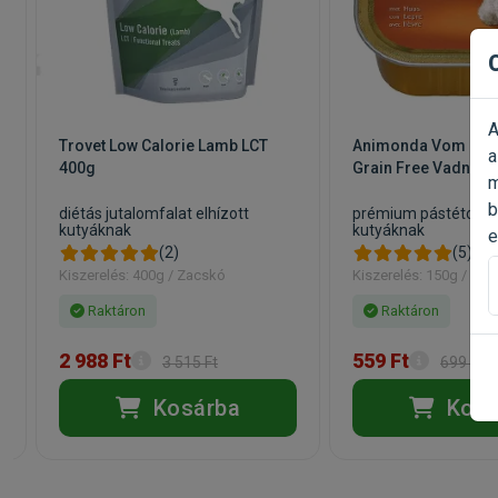
A
Trovet Low Calorie Lamb LCT
Animonda Vom Fein
a
400g
Grain Free Vadnyúl
m
b
diétás jutalomfalat elhízott
prémium pástétom v
kutyáknak
kutyáknak
e
(2)
(5)
Kiszerelés: 400g / Zacskó
Kiszerelés: 150g / Alut
Raktáron
Raktáron
2 988 Ft
559 Ft
3 515 Ft
699 Ft
Kosárba
Kosá