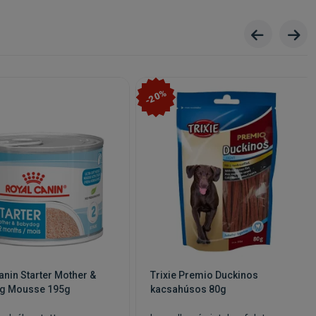
-20%
anin Starter Mother &
Trixie Premio Duckinos
g Mousse 195g
kacsahúsos 80g