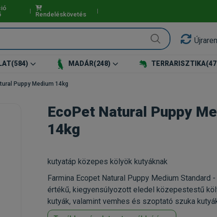
ió
ő
Rendeléskövetés
Újrare
LAT
(584)
MADÁR
(248)
TERRARISZTIKA
(47
tural Puppy Medium 14kg
EcoPet Natural Puppy M
14kg
kutyatáp közepes kölyök kutyáknak
Farmina Ecopet Natural Puppy Medium Standard - 
értékű, kiegyensúlyozott eledel közepestestű kö
kutyák, valamint vemhes és szoptató szuka kutyá