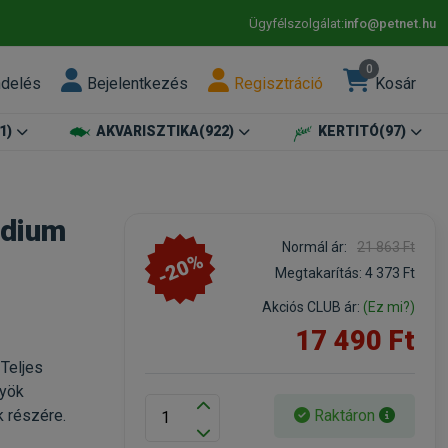
Ügyfélszolgálat:
info@petnet.hu
0
ndelés
Bejelentkezés
Regisztráció
Kosár
1)
AKVARISZTIKA
(922)
KERTITÓ
(97)
edium
Normál ár:
21 863 Ft
-20%
Megtakarítás:
4 373 Ft
Akciós CLUB ár:
(Ez mi?)
17 490 Ft
Teljes
lyök
Raktáron
k részére.