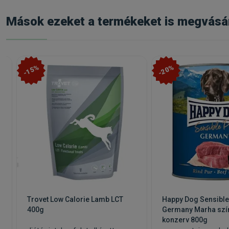
Mások ezeket a termékeket is megvásá
-15%
-20%
Trovet Low Calorie Lamb LCT
Happy Dog Sensible
400g
Germany Marha szí
konzerv 800g