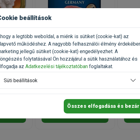
Cookie beállítások
hogy a legtöbb weboldal, a miénk is sütiket (cookie-kat) az
sten Forest
Happy Dog Sensible Pur
Lavet S
lapvető működéshez. A nagyobb felhasználói élmény érdekébe
 150g
Germany Marha színhús
kutyákn
arketing jellegű sütiket (cookie-kat) engedélyezhet. A
konzerv 800g
öngészés folytatásával Ön hozzájárul a sütik használatához és
álogatós
monoprotein marhahúskonzerv
magas 
porcvé
lfogadja az
Adatkezelési tájékoztatóban
foglaltakat.
(4)
álca
Kiszerelés: 800g / Konzerv
Kiszerel
Süti beállítások
Raktáron
Rakt
1 839 Ft
6 425 
2 299 Ft
Összes elfogadása és bezár
rba
Kosárba