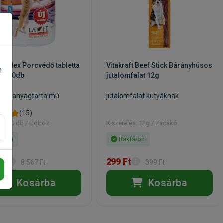
ynoflex Porcvédő tabletta
Vitakraft Beef Stick Bárányhúsos
n
ak 60db
jutalomfalat 12g
hatóanyagtartalmú
jutalomfalat kutyáknak
dő
(15)
és: 60 db / Doboz
Kiszerelés: 12g / Zacskó
áron
Raktáron
Ft
299 Ft
8 567 Ft
399 Ft
Kosárba
Kosárba