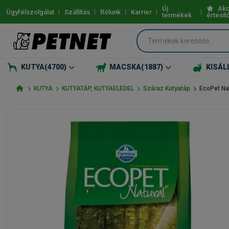
Új
Akc
Ügyfélszolgálat
Szállítás
Rólunk
Karrier
termékek
értesít
KUTYA
(4700)
MACSKA
(1887)
KISÁL
KUTYA
KUTYATÁP, KUTYAELEDEL
Száraz Kutyatáp
EcoPet Na