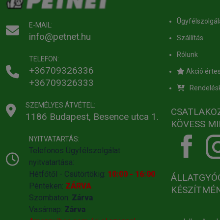
Ügyfélszolgál
E-MAIL:
info@petnet.hu
Szállítás
Rólunk
TELEFON:
+36709326336
Akció értes
+36709326333
Rendelés
SZEMÉLYES ÁTVÉTEL:
CSATLAKO
1186 Budapest, Besence utca 1.
KÖVESS MI
NYITVATARTÁS:
Telefonos Ügyfélszolgálat
nyitvatartása:
Hétfőtől - Csütörtökig:
10:00 - 16:00
ÁLLATGYÓ
Pénteken:
ZÁRVA
KÉSZÍTMÉ
Szombaton:
Zárva
Vasárnap:
Zárva