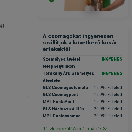
ét
A csomagokat ingyenesen
szállítjuk a következő kosár
értékektől
Személyes átvétel
INGYENES
telephelyünkön
Törékeny Áru Személyes
INGYENES
Átvétele
GLS Csomagautomata
15 990 Ft felett
át,
GLS Csomagpont
15 990 Ft felett
dok
MPL PostaPont
15 990 Ft felett
GLS Házhozszállítás
20 990 Ft felett
MPL Postacsomag
20 990 Ft felett
ferol
3
Részletes szállítási információk