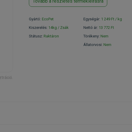
Tovább a részletes termékleírásra
Gyártó:
EcoPet
Egységár:
1 249 Ft / kg
Kiszerelés:
14kg / Zsák
Nettó ár:
13 772 Ft
Státusz:
Raktáron
Törékeny:
Nem
Állatorvosi:
Nem
ztráció.