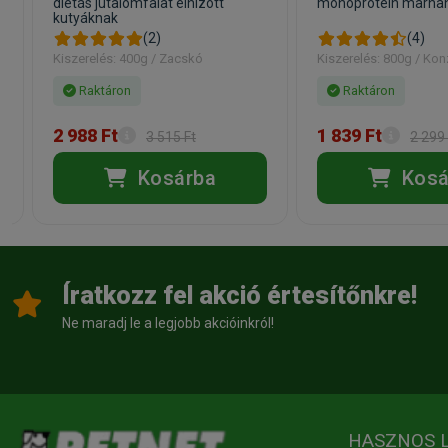
diétás jutalomfalat elhízott
monoprotein marha
kutyáknak
(2)
(4)
Kiszerelés: 400g / Zacskó
Kiszerelés: 800g / Kon
Raktáron
Raktáron
2 988 Ft
1 839 Ft
3 515 Ft
2 299 
Kosárba
Kosá
Íratkozz fel akció értesítőnkre!
Ne maradj le a legjobb akcióinkról!
HASZNOS 