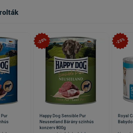
rolták
-20%
-25%
 Pur
Happy Dog Sensible Pur
Royal C
nhús
Neuseeland Bárány színhús
Babydo
konzerv 800g