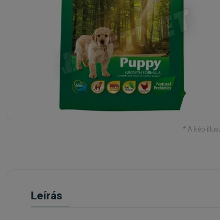
* A kép illus
Leírás