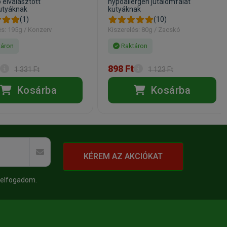
 elválasztott
hypoallergén jutalomfalat
utyáknak
kutyáknak
(1)
(10)
és: 195g / Konzerv
Kiszerelés: 80g / Zacskó
áron
Raktáron
898 Ft
1 331 Ft
1 123 Ft
Kosárba
Kosárba
KÉREM AZ AKCIÓKAT
 elfogadom.