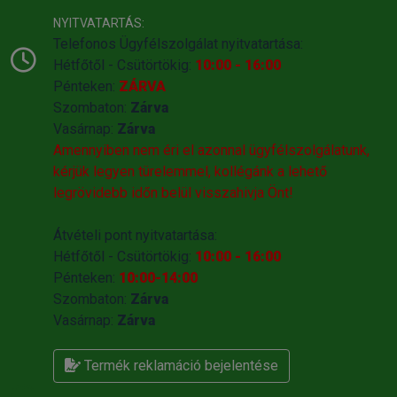
NYITVATARTÁS:
Telefonos Ügyfélszolgálat nyitvatartása:
Hétfőtől - Csütörtökig:
10:00 - 16:00
Pénteken:
ZÁRVA
Szombaton:
Zárva
Vasárnap:
Zárva
Amennyiben nem éri el azonnal ügyfélszolgálatunk,
kérjük legyen türelemmel, kollégánk a lehető
legrövidebb időn belül visszahivja Önt!
Átvételi pont nyitvatartása:
Hétfőtől - Csütörtökig:
10:00 - 16:00
Pénteken:
10:00-14:00
Szombaton:
Zárva
Vasárnap:
Zárva
Termék reklamáció bejelentése