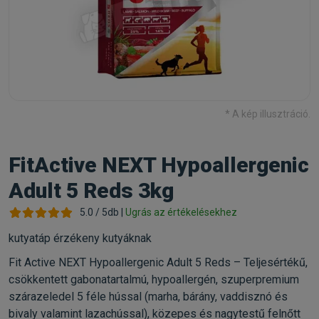
* A kép illusztráció.
FitActive NEXT Hypoallergenic
Adult 5 Reds 3kg
5.0 / 5db |
Ugrás az értékelésekhez
kutyatáp érzékeny kutyáknak
Fit Active NEXT Hypoallergenic Adult 5 Reds – Teljesértékű,
csökkentett gabonatartalmú, hypoallergén, szuperpremium
szárazeledel 5 féle hússal (marha, bárány, vaddisznó és
bivaly valamint lazachússal), közepes és nagytestű felnőtt