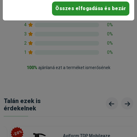
Összes elfogadása és bezár
5
100%
4
0%
3
0%
2
0%
1
0%
100%
ajánlaná ezt a terméket ismerősének
Talán ezek is
érdekelnek
-20%
Aviform TDP Mobileaze