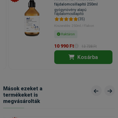
fájdalomcsillapító 250ml
gyógynövény alapú
fájdalomcsillapító
(35)
Kiszerelés: 250ml / Flakon
Raktáron
10 990 Ft
13 738 Ft
Kosárba
Mások ezeket a
termékeket is
megvásárolták