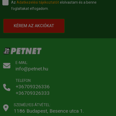
Az
Adatkezelési tájékoztatót
elolvastam és a benne
foglaltakat elfogadom.
KÉREM AZ AKCIÓKAT
E-MAIL:
info@petnet.hu
TELEFON:
+36709326336
+36709326333
SZEMÉLYES ÁTVÉTEL:
1186 Budapest, Besence utca 1.