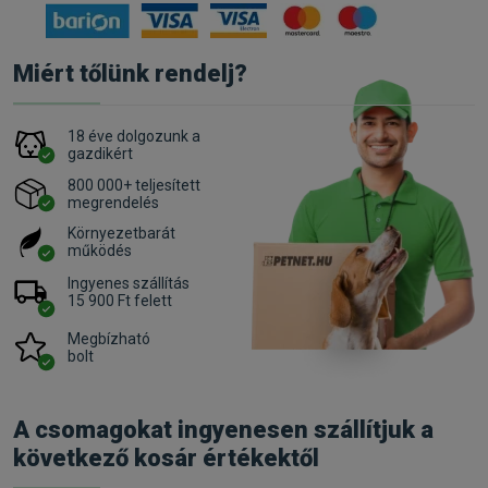
Miért tőlünk rendelj?
18 éve dolgozunk a
gazdikért
800 000+ teljesített
megrendelés
Környezetbarát
működés
Ingyenes szállítás
15 900 Ft felett
Megbízható
bolt
A csomagokat ingyenesen szállítjuk a
következő kosár értékektől