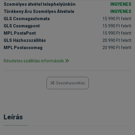
Személyes átvétel telephelyünkön
INGYENES
Törékeny Áru Személyes Átvétele
INGYENES
GLS Csomagautomata
15 990 Ft felett
GLS Csomagpont
15 990 Ft felett
MPL PostaPont
15 990 Ft felett
GLS Házhozszállítás
20 990 Ft felett
MPL Postacsomag
20 990 Ft felett
Részletes szállítási információk
Összehasonlítás
Leírás