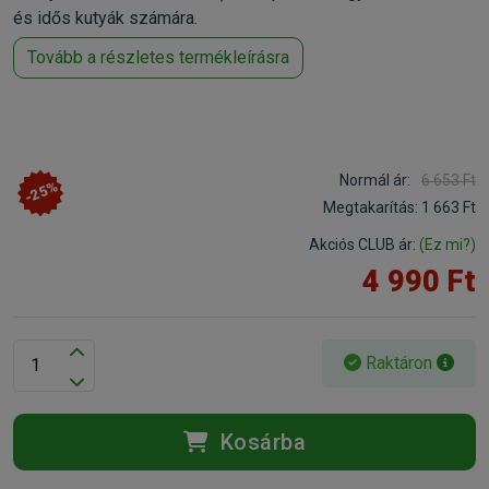
és idős kutyák számára.
Tovább a részletes termékleírásra
Normál ár:
6 653 Ft
-25%
Megtakarítás:
1 663 Ft
Akciós CLUB ár:
(Ez mi?)
4 990 Ft
Raktáron
Kosárba