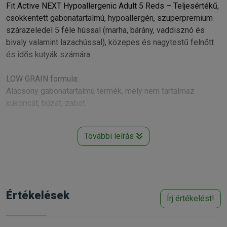
Fit Active NEXT Hypoallergenic Adult 5 Reds – Teljesértékű,
csökkentett gabonatartalmú, hypoallergén, szuperpremium
szárazeledel 5 féle hússal (marha, bárány, vaddisznó és
bivaly valamint lazachússal), közepes és nagytestű felnőtt
és idős kutyák számára.
LOW GRAIN formula:
Alacsony gabonatartalmú termék, mely nem tartalmaz
kukoricát, búzát, zabot.
H.D.F.R.:
További leírás
Hypoallergén receptúra, mivel a fő alkotóelemek a BÁRÁNY,
és a HAL, mint állati összetevők, a RIZS és CIROK, mint
gabonaféle egyaránt hypoallergén alapanyagok. Így azok a
kutyák is bátran fogyaszthatják, akik akár szárnyas
allergiásak, vagy akár gabonaallergiásak.
Értékelések
Írj értékelést!
A BÁRÁNY a prémium minőségű vörös húsok közé tartozik,
tökéletes fehérjeforrás, hiszen az összes nélkülözhetetlen
aminosavat tartalmazza.