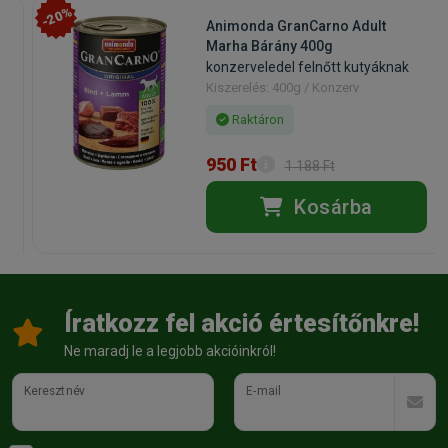
-20%
Animonda GranCarno Adult
Marha Bárány 400g
konzerveledel felnőtt kutyáknak
Kiszerelés: 400g / Konzerv
Raktáron
950 Ft
1 188 Ft
Kosárba
Íratkozz fel akció értesítőnkre!
Ne maradj le a legjobb akcióinkról!
Keresztnév
E-mail