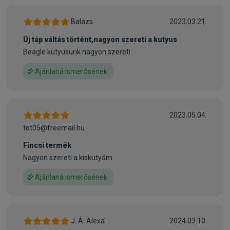
A HAL tele van hosszú láncú Omega 3 (DHS és EPS)
zsírsavakkal, melyek táplálkozási szempontból rendkívül
Balázs
2023.03.21.
értékesek.
Új táp váltás történt,nagyon szereti a kutyus
Beagle kutyusunk nagyon szereti.
GMO FREE:
A termék NEM tartalmaz génmódosított alapanyagokat!
Ajánlaná ismerősének
A FitActive NEXT 100%-ban természetes alapanyagokból
készült, mesterséges színezékektől, és ízfokozóktól
mentes.
2023.05.04.
tot05@freemail.hu
IDEAL BALANCE:
Az eledelben kedvencünk számára ideális egyensúlyban
Fincsi termék
vannak a tartalmas VÖRÖSHÚSOK és a könnyen emészthető
Nagyon szereti a kiskutyám.
és OMEGA-3, OMEGA-6 hosszúláncú zsírsavakban gazdag
Ajánlaná ismerősének
HALHÚS. Tartalmaz minden olyan összetevőt, vitamint ami a
kedvence teljesértékű táplálásához szükséges.
JOINT PROTECTION:
J. Á. Alexa
2024.03.10.