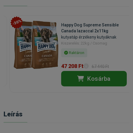
-30%
Happy Dog Supreme Sensible
Canada lazaccal 2x11kg
kutyatáp érzékeny kutyáknak
Kiszerelés: 22kg / Csomag
Raktáron
47 208 Ft
67 440 Ft
Kosárba
Leírás