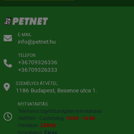
E-MAIL:
info@petnet.hu
TELEFON:
+36709326336
+36709326333
SZEMÉLYES ÁTVÉTEL:
1186 Budapest, Besence utca 1.
NYITVATARTÁS:
Telefonos Ügyfélszolgálat nyitvatartása:
Hétfőtől - Csütörtökig:
10:00 - 16:00
Pénteken:
ZÁRVA
Szombaton:
Zárva