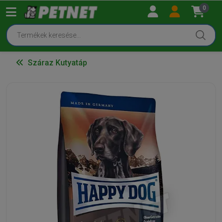
0
Száraz Kutyatáp