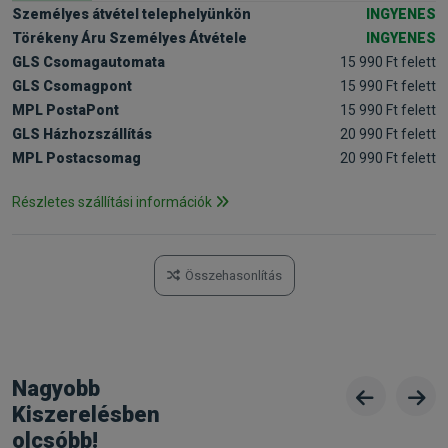
Személyes átvétel telephelyünkön
INGYENES
Törékeny Áru Személyes Átvétele
INGYENES
GLS Csomagautomata
15 990 Ft felett
GLS Csomagpont
15 990 Ft felett
MPL PostaPont
15 990 Ft felett
GLS Házhozszállítás
20 990 Ft felett
MPL Postacsomag
20 990 Ft felett
Részletes szállítási információk
Összehasonlítás
Nagyobb
Kiszerelésben
olcsóbb!