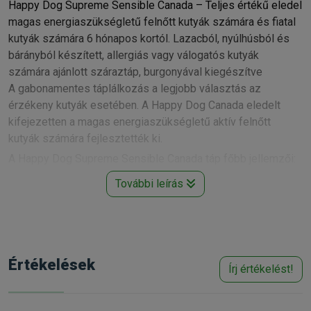
Happy Dog Supreme Sensible Canada – Teljes értékű eledel
magas energiaszükségletű felnőtt kutyák számára és fiatal
kutyák számára 6 hónapos kortól. Lazacból, nyúlhúsból és
bárányból készített, allergiás vagy válogatós kutyák
számára ajánlott száraztáp, burgonyával kiegészítve
A gabonamentes táplálkozás a legjobb választás az
érzékeny kutyák esetében. A Happy Dog Canada eledelt
kifejezetten a magas energiaszükségletű aktív felnőtt
kutyák számára fejlesztették ki.
A Happy Dog Supreme Sensible Canada táp főbb jellemzői:
• Ideális érzékeny, aktív kutyák számára
További leírás
• Gabonamentes
• Lenmaggal és vörös áfonyával
• Kiváló emészthetőség
• Mesterséges aromaanyagoktól, színezékektől és tartósító
anyagoktól mentes.
Értékelések
Írj értékelést!
A Canada rendkívül ízletes teljes értékű szuperprémium
eledel, amely finom lazacból, ízletes nyúl- és bárányhúsból,