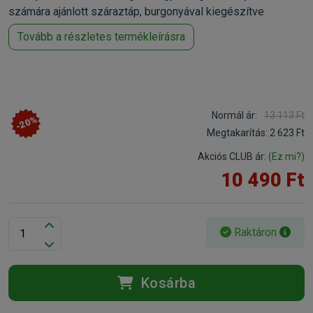
számára ajánlott száraztáp, burgonyával kiegészítve
Tovább a részletes termékleírásra
Normál ár:
13 113 Ft
-20%
Megtakarítás:
2 623 Ft
Akciós CLUB ár:
(Ez mi?)
10 490 Ft
Raktáron
Kosárba