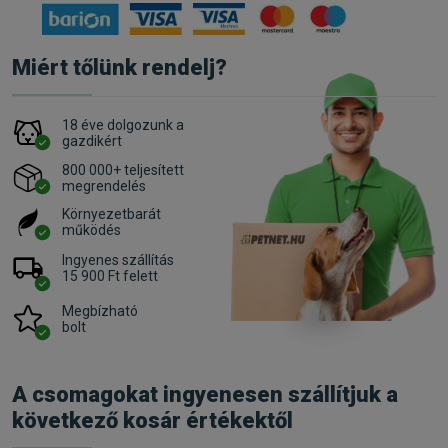
Miért tőlünk rendelj?
18 éve dolgozunk a
gazdikért
800 000+ teljesített
megrendelés
Környezetbarát
működés
Ingyenes szállítás
15 900 Ft felett
Megbízható
bolt
A csomagokat ingyenesen szállítjuk a
következő kosár értékektől