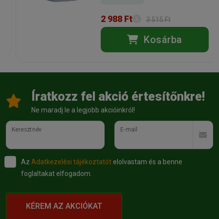
Kiszerelés:
4kg / Zsák
Nettó ár:
8 259,84 Ft
Státusz:
Raktáron
Törékeny:
Nem
2 988 Ft
3 515 Ft
Állatorvosi:
Nem
Kosárba
Íratkozz fel akció értesítőnkre!
Ne maradj le a legjobb akcióinkról!
Keresztnév
E-mail
Az
Adatkezelési tájékoztatót
elolvastam és a benne
foglaltakat elfogadom.
KÉREM AZ AKCIÓKAT