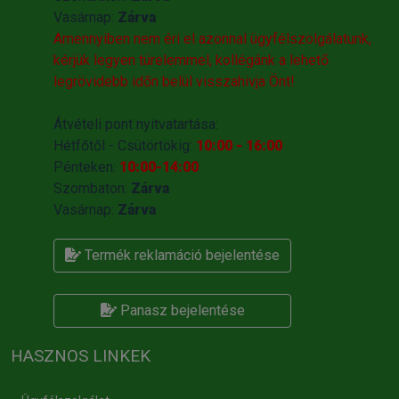
Vasárnap:
Zárva
Amennyiben nem éri el azonnal ügyfélszolgálatunk,
kérjük legyen türelemmel, kollégánk a lehető
legrövidebb időn belül visszahivja Önt!
Átvételi pont nyitvatartása:
Hétfőtől - Csütörtökig:
10:00 - 16:00
Pénteken:
10:00-14:00
Szombaton:
Zárva
Vasárnap:
Zárva
Termék reklamáció bejelentése
Panasz bejelentése
HASZNOS LINKEK