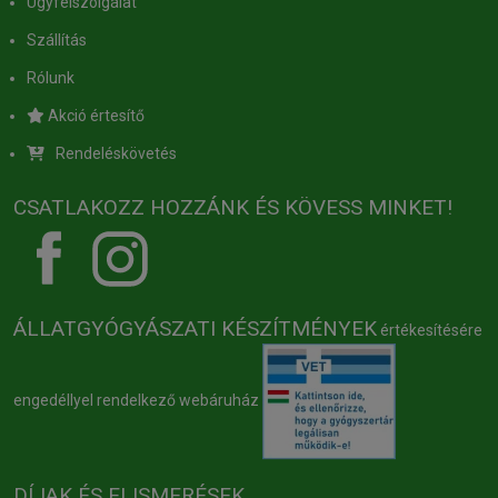
Ügyfélszolgálat
Szállítás
Rólunk
Akció értesítő
Rendeléskövetés
CSATLAKOZZ HOZZÁNK ÉS KÖVESS MINKET!
ÁLLATGYÓGYÁSZATI KÉSZÍTMÉNYEK
értékesítésére
engedéllyel rendelkező webáruház
DÍJAK ÉS ELISMERÉSEK