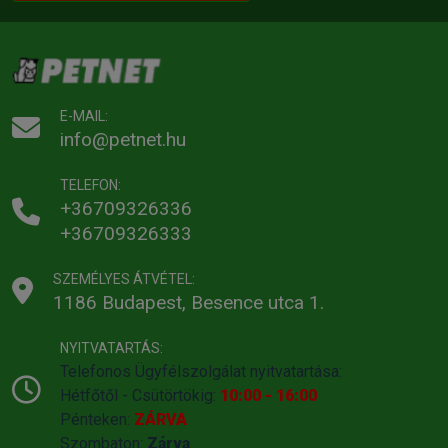
E-MAIL:
info@petnet.hu
TELEFON:
+36709326336
+36709326333
SZEMÉLYES ÁTVÉTEL:
1186 Budapest, Besence utca 1.
NYITVATARTÁS:
Telefonos Ügyfélszolgálat nyitvatartása:
Hétfőtől - Csütörtökig:
10:00 - 16:00
Pénteken:
ZÁRVA
Szombaton:
Zárva