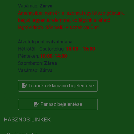
Vasárnap:
Zárva
Amennyiben nem éri el azonnal ügyfélszolgálatunk,
kérjük legyen türelemmel, kollégánk a lehető
legrövidebb időn belül visszahivja Önt!
Átvételi pont nyitvatartása:
Hétfőtől - Csütörtökig:
10:00 - 16:00
Pénteken:
10:00-14:00
Szombaton:
Zárva
Vasárnap:
Zárva
Termék reklamáció bejelentése
Panasz bejelentése
HASZNOS LINKEK