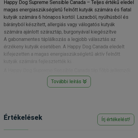
Happy Dog Supreme Sensible Canada – Teljes értékű eledel
magas energiaszükségletű felnőtt kutyák számára és fiatal
kutyák számára 6 hónapos kortól. Lazacból, nyúlhúsból és
bárányból készített, allergiás vagy válogatós kutyák
számára ajánlott száraztáp, burgonyával kiegészítve
A gabonamentes táplálkozás a legjobb választás az
érzékeny kutyák esetében. A Happy Dog Canada eledelt
kifejezetten a magas energiaszükségletű aktív felnőtt
kutyák számára fejlesztették ki.
A Happy Dog Supreme Sensible Canada táp főbb jellemzői:
• Ideális érzékeny, aktív kutyák számára
További leírás
• Gabonamentes
• Lenmaggal és vörös áfonyával
• Kiváló emészthetőség
• Mesterséges aromaanyagoktól, színezékektől és tartósító
anyagoktól mentes.
Értékelések
Írj értékelést!
A Canada rendkívül ízletes teljes értékű szuperprémium
eledel, amely finom lazacból, ízletes nyúl- és bárányhúsból,