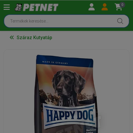
0
Száraz Kutyatáp