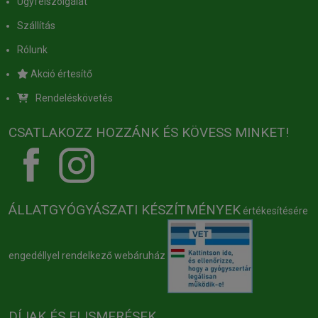
Ügyfélszolgálat
Szállítás
Rólunk
Akció értesítő
Rendeléskövetés
CSATLAKOZZ HOZZÁNK ÉS KÖVESS MINKET!
ÁLLATGYÓGYÁSZATI KÉSZÍTMÉNYEK
értékesítésére
engedéllyel rendelkező webáruház
DÍJAK ÉS ELISMERÉSEK