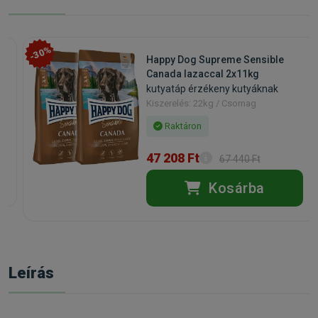
-30%
Happy Dog Supreme Sensible
Canada lazaccal 2x11kg
kutyatáp érzékeny kutyáknak
Kiszerelés: 22kg / Csomag
Raktáron
47 208 Ft
67 440 Ft
Kosárba
Leírás