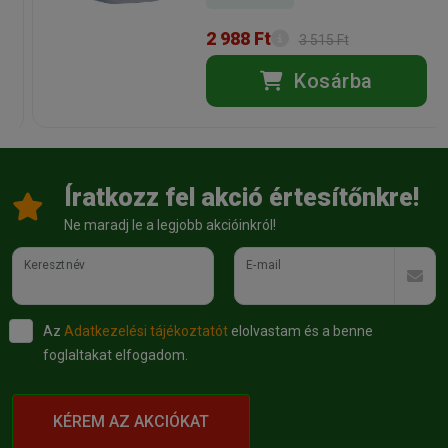
Kiszerelés:
11kg / Zsák
Nettó ár:
19 913,39 Ft
Státusz:
Rendelhető
Törékeny:
Nem
2 988 Ft
3 515 Ft
Állatorvosi:
Nem
Kosárba
Íratkozz fel akció értesítőnkre!
Ne maradj le a legjobb akcióinkról!
Keresztnév
E-mail
Az
Adatkezelési tájékoztatót
elolvastam és a benne
foglaltakat elfogadom.
KÉREM AZ AKCIÓKAT