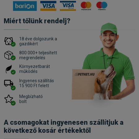
Miért tőlünk rendelj?
18 éve dolgozunk a
gazdikért
800 000+ teljesített
megrendelés
Környezetbarát
működés
Ingyenes szállítás
15 900 Ft felett
Megbízható
bolt
A csomagokat ingyenesen szállítjuk a
következő kosár értékektől