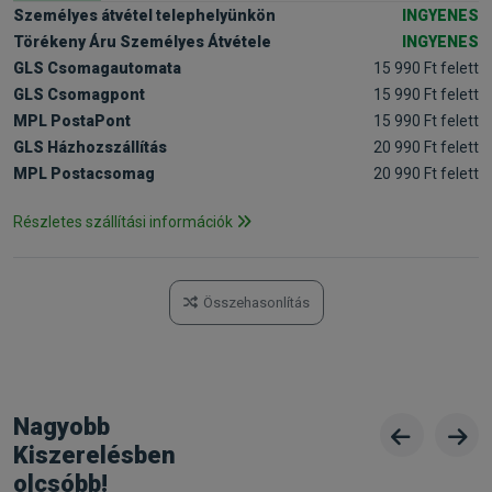
Személyes átvétel telephelyünkön
INGYENES
Törékeny Áru Személyes Átvétele
INGYENES
GLS Csomagautomata
15 990 Ft felett
GLS Csomagpont
15 990 Ft felett
MPL PostaPont
15 990 Ft felett
GLS Házhozszállítás
20 990 Ft felett
MPL Postacsomag
20 990 Ft felett
Részletes szállítási információk
Összehasonlítás
Nagyobb
Kiszerelésben
olcsóbb!