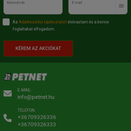
Keresztnév
E-mail
Az
Adatkezelési tájékoztatót
elolvastam és a benne
foglaltakat elfogadom.
KÉREM AZ AKCIÓKAT
E-MAIL:
info@petnet.hu
TELEFON:
+36709326336
+36709326333