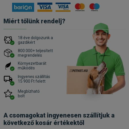
Miért tőlünk rendelj?
18 éve dolgozunk a
gazdikért
800 000+ teljesített
megrendelés
Környezetbarát
működés
Ingyenes szállítás
15 900 Ft felett
Megbízható
bolt
A csomagokat ingyenesen szállítjuk a
következő kosár értékektől