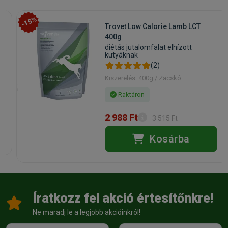
-15%
Trovet Low Calorie Lamb LCT
400g
diétás jutalomfalat elhízott
kutyáknak
(2)
Kiszerelés: 400g / Zacskó
Raktáron
2 988 Ft
3 515 Ft
Kosárba
Íratkozz fel akció értesítőnkre!
Ne maradj le a legjobb akcióinkról!