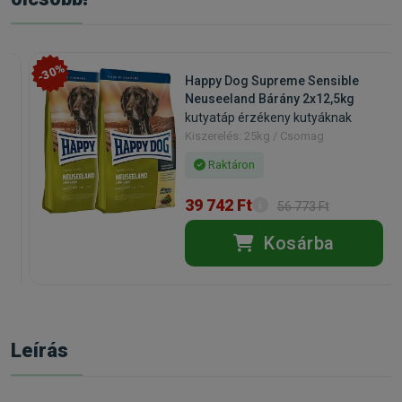
-30%
Happy Dog Supreme Sensible
Neuseeland Bárány 2x12,5kg
kutyatáp érzékeny kutyáknak
Kiszerelés: 25kg / Csomag
Raktáron
39 742 Ft
56 773 Ft
Kosárba
Leírás