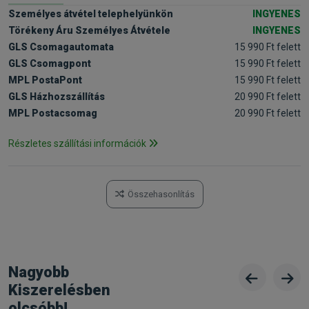
Személyes átvétel telephelyünkön
INGYENES
Törékeny Áru Személyes Átvétele
INGYENES
GLS Csomagautomata
15 990 Ft felett
GLS Csomagpont
15 990 Ft felett
MPL PostaPont
15 990 Ft felett
GLS Házhozszállítás
20 990 Ft felett
MPL Postacsomag
20 990 Ft felett
Részletes szállítási információk
Összehasonlítás
Nagyobb
Kiszerelésben
olcsóbb!