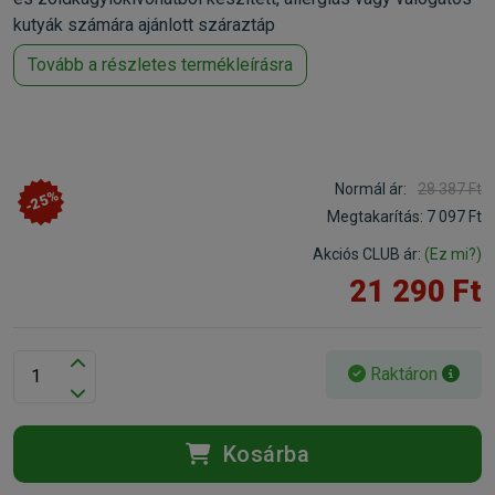
kutyák számára ajánlott száraztáp
Tovább a részletes termékleírásra
Normál ár:
28 387 Ft
-25%
Megtakarítás:
7 097 Ft
Akciós CLUB ár:
(Ez mi?)
21 290 Ft
Raktáron
Kosárba