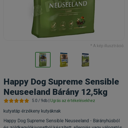
* A kép illusztráció.
Happy Dog Supreme Sensible
Neuseeland Bárány 12,5kg
5.0 / 9db |
Ugrás az értékelésekhez
kutyatáp érzékeny kutyáknak
Happy Dog Supreme Sensible Neuseeland - Bárányhúsból
és zöldkagylókivonatból készített, allergiás vagy válogatós