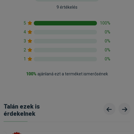
9 értékelés
5
100%
4
0%
3
0%
2
0%
1
0%
100%
ajánlaná ezt a terméket ismerősének
Talán ezek is
érdekelnek