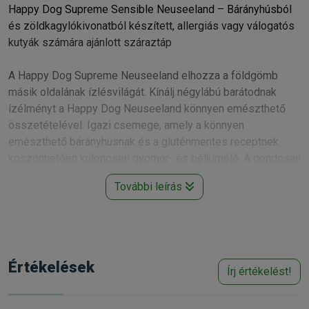
Happy Dog Supreme Sensible Neuseeland – Bárányhúsból
és zöldkagylókivonatból készített, allergiás vagy válogatós
kutyák számára ajánlott száraztáp
A Happy Dog Supreme Neuseeland elhozza a földgömb
másik oldalának ízlésvilágát. Kínálj négylábú barátodnak
ízélményt a Happy Dog Neuseeland könnyen emészthető
összetételével. Igazi csemege, amely a könnyen
emészthető bárányhúsnak és a gluténmentes receptnek
köszönhetően különösen gyomor- és bélkímélő. A gondosan
kiválasztott, teljesen természetes összetevőknek
További leírás
köszönhetően a termék rendkívül ízletes és megfelelően
tolerálható kedvenced számára. Az egyedülálló Happy Dog
Natural Life Concept® alapján az új-zélandi kagyló támogatja
az ízületeket, az értékes omega-3 és omega-6 zsírsavak
pedig biztosítják a fényes szőrzetet.
Értékelések
Írj értékelést!
A kivételesen ízletes, szuperprémium teljes értékű Happy
Dog Neuseeland eledel ideális minden igényes, felnőtt,