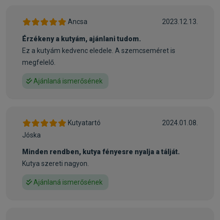
változatosságra vágyó vagy emésztésre érzékeny
ínyencnek, 11 kg-os súlytól.
Ancsa
2023.12.13.
Érzékeny a kutyám, ajánlani tudom.
• Ajánlott allergia esetén való táplálásra – jól kíméli a
Ez a kutyám kedvenc eledele. A szemcseméret is
gyomrot és a beleket
megfelelő.
• 21% értékes bárányhús, 21% ízletes rizs
• Természetes napraforgóolaj
Ajánlaná ismerősének
• Értékes zöldkagylóhús
Összetétel:
Kutyatartó
2024.01.08.
Bárányfehérje* (20 %), rizs, kukoricaliszt, kukorica,
Jóska
rizsfehérje*, állati zsír (köztük baromfi), melaszos
cukorrépaszelet* (cukormentesített), májhidrolizátum,
Minden rendben, kutya fényesre nyalja a tálját.
napraforgóolaj, almatörköly*, kálium-klorid, repceolaj,
Kutya szereti nagyon.
élesztő*, nátrium-klorid, tengeri alga*, lenmag, kagylóhús* (0,
Ajánlaná ismerősének
05%), máriatövis, élesztő* (extrahált), articsóka,
gyermekláncfű, gyömbér, nyírfalevél, csalán, kamilla,
koriander, rozmaring, zsálya, édesgyökér, kakukkfű (szárított