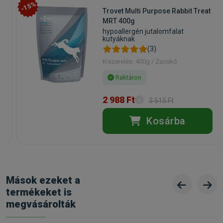
-15%
Trovet Multi Purpose Rabbit Treat
MRT 400g
hypoallergén jutalomfalat
kutyáknak
(3)
Kiszerelés: 400g / Zacskó
Raktáron
2 988 Ft
3 515 Ft
Kosárba
Mások ezeket a
termékeket is
megvásárolták