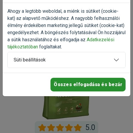
Antioxidáns, tokoferol kivonatok növényi olajokból 1b306(i)
Oszd meg tapasztalatod a többi gazdival!
Ahogy a legtöbb weboldal, a miénk is sütiket (cookie-
Értékelés írása
kat) az alapvető működéshez. A nagyobb felhasználói
Analitikai összetevők:
élmény érdekében marketing jellegű sütiket (cookie-kat)
Nyersfehérje 21,0%, nyerszsír 12,0%, nyersrost 3,0%,
engedélyezhet. A böngészés folytatásával Ön hozzájárul
nyershamu 8,0%, kalcium 1,6%, foszfor 1,05%, nátrium 0,35%,
a sütik használatához és elfogadja az
Adatkezelési
kálium 0,6%, magnézium 0,09%, omega-6 zsírsavak 3,5%,
tájékoztatóban
foglaltakat.
omega-3 zsírsavak 0,4%
Süti beállítások
Kapható kiszerelések: 1kg, 4kg,
12,5kg
Gyártó:
Happy Dog
Egységár:
1 703.20 Ft / kg
Kiszerelés:
12.5kg / Zsák
Nettó ár:
16 763,78 Ft
Összes elfogadása és bezár
Státusz:
Raktáron
Törékeny:
Nem
Állatorvosi:
Nem
5.0