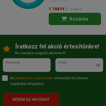
1 744 Ft
2 180 Ft
Kosárba
Íratkozz fel akció értesítőnkre!
Ne maradj le a legjobb akcióinkról!
Keresztnév
E-mail
Az
Adatkezelési tájékoztatót
elolvastam és a benne
foglaltakat elfogadom.
KÉREM AZ AKCIÓKAT