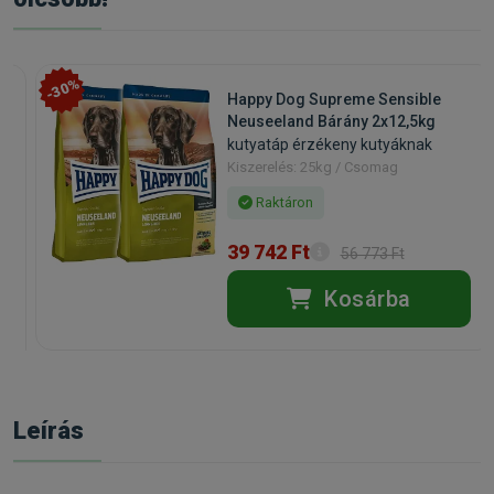
-30%
Happy Dog Supreme Sensible
Neuseeland Bárány 2x12,5kg
kutyatáp érzékeny kutyáknak
Kiszerelés: 25kg / Csomag
Raktáron
39 742 Ft
56 773 Ft
Kosárba
Leírás