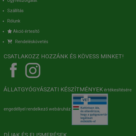
Ügyfélszolgálat
Szállítás
Rólunk
Akció értesítő
Rendeléskövetés
CSATLAKOZZ HOZZÁNK ÉS KÖVESS MINKET!
ÁLLATGYÓGYÁSZATI KÉSZÍTMÉNYEK
értékesítésére
engedéllyel rendelkező webáruház
DÍJAK ÉS ELISMERÉSEK