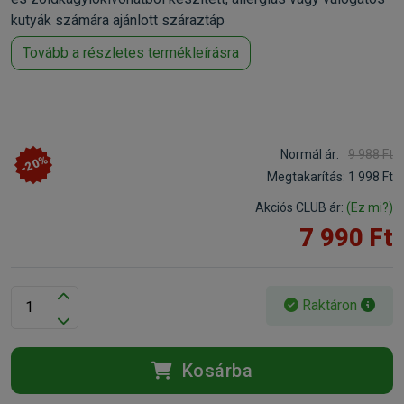
kutyák számára ajánlott száraztáp
Tovább a részletes termékleírásra
Normál ár:
9 988 Ft
-20%
Megtakarítás:
1 998 Ft
Akciós CLUB ár:
(Ez mi?)
7 990 Ft
Raktáron
Kosárba