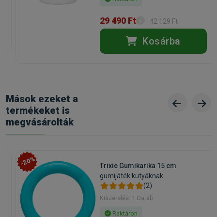
29 490 Ft
42 129 Ft
Kosárba
Mások ezeket a
termékeket is
megvásárolták
-20%
Trixie Gumikarika 15 cm
gumijáték kutyáknak
(2)
Kiszerelés: 1 Darab
Raktáron