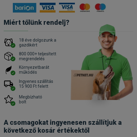
Miért tőlünk rendelj?
18 éve dolgozunk a
gazdikért
800 000+ teljesített
megrendelés
Környezetbarát
működés
Ingyenes szállítás
15 900 Ft felett
Megbízható
bolt
A csomagokat ingyenesen szállítjuk a
következő kosár értékektől