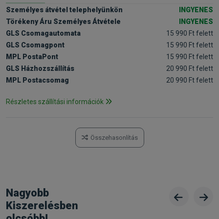
Személyes átvétel telephelyünkön
INGYENES
Törékeny Áru Személyes Átvétele
INGYENES
GLS Csomagautomata
15 990 Ft felett
GLS Csomagpont
15 990 Ft felett
MPL PostaPont
15 990 Ft felett
GLS Házhozszállítás
20 990 Ft felett
MPL Postacsomag
20 990 Ft felett
Részletes szállítási információk
Összehasonlítás
Nagyobb
Kiszerelésben
olcsóbb!