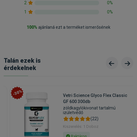
2
0%
1
0%
100%
ajánlaná ezt a terméket ismerősének
Talán ezek is
érdekelnek
-30%
Vetri Science Glyco Flex Classic
GF 600 300db
zöldkagylókivonat tartalmú
izületvédő
(22)
Kiszerelés: 1 Doboz
Raktáron