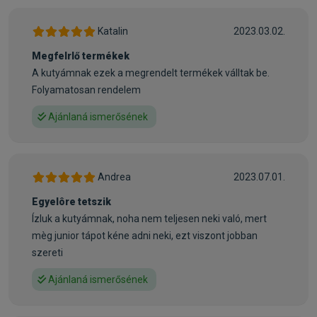
ínyencnek, 11 kg-os súlytól.
• Ajánlott allergia esetén való táplálásra – jól kíméli a
Katalin
2023.03.02.
gyomrot és a beleket
Megfelrlő termékek
• 21% értékes bárányhús, 21% ízletes rizs
A kutyámnak ezek a megrendelt termékek válltak be.
• Természetes napraforgóolaj
Folyamatosan rendelem
• Értékes zöldkagylóhús
Összetétel:
Ajánlaná ismerősének
Bárányfehérje* (20 %), rizs, kukoricaliszt, kukorica,
rizsfehérje*, állati zsír (köztük baromfi), melaszos
cukorrépaszelet* (cukormentesített), májhidrolizátum,
Andrea
2023.07.01.
napraforgóolaj, almatörköly*, kálium-klorid, repceolaj,
élesztő*, nátrium-klorid, tengeri alga*, lenmag, kagylóhús* (0,
Egyelôre tetszik
05%), máriatövis, élesztő* (extrahált), articsóka,
Ízluk a kutyámnak, noha nem teljesen neki való, mert
gyermekláncfű, gyömbér, nyírfalevél, csalán, kamilla,
mèg junior tápot kéne adni neki, ezt viszont jobban
koriander, rozmaring, zsálya, édesgyökér, kakukkfű (szárított
szereti
gyógynövények összesen: 0,17 %)
Ajánlaná ismerősének
*szárított
Adalékanyagok: