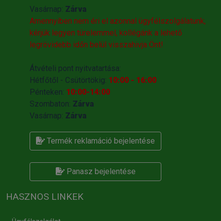
Vasárnap:
Zárva
Amennyiben nem éri el azonnal ügyfélszolgálatunk,
kérjük legyen türelemmel, kollégánk a lehető
legrövidebb időn belül visszahivja Önt!
Átvételi pont nyitvatartása:
Hétfőtől - Csütörtökig:
10:00 - 16:00
Pénteken:
10:00-14:00
Szombaton:
Zárva
Vasárnap:
Zárva
Termék reklamáció bejelentése
Panasz bejelentése
HASZNOS LINKEK