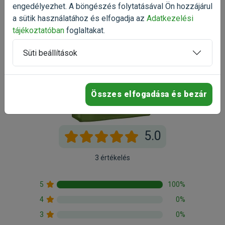
engedélyezhet. A böngészés folytatásával Ön hozzájárul
kálium 0,6%, magnézium 0,09%, omega-6 zsírsavak 3,5%,
a sütik használatához és elfogadja az
Adatkezelési
omega-3 zsírsavak 0,4%
tájékoztatóban
foglaltakat.
Kapható kiszerelések: 1kg,
4kg
, 12,5kg
Süti beállítások
Gyártó:
Happy Dog
Egységár:
1 997.50 Ft / kg
Kiszerelés:
4kg / Zsák
Nettó ár:
6 291,34 Ft
Státusz:
Raktáron
Törékeny:
Nem
Összes elfogadása és bezár
Állatorvosi:
Nem
5.0
3 értékelés
5
100%
4
0%
3
0%