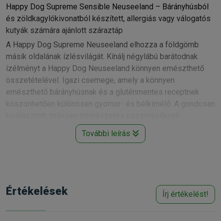
Happy Dog Supreme Sensible Neuseeland – Bárányhúsból
és zöldkagylókivonatból készített, allergiás vagy válogatós
kutyák számára ajánlott száraztáp
A Happy Dog Supreme Neuseeland elhozza a földgömb
másik oldalának ízlésvilágát. Kínálj négylábú barátodnak
ízélményt a Happy Dog Neuseeland könnyen emészthető
összetételével. Igazi csemege, amely a könnyen
emészthető bárányhúsnak és a gluténmentes receptnek
köszönhetően különösen gyomor- és bélkímélő. A gondosan
kiválasztott, teljesen természetes összetevőknek
köszönhetően a termék rendkívül ízletes és megfelelően
További leírás
tolerálható kedvenced számára. Az egyedülálló Happy Dog
Natural Life Concept® alapján az új-zélandi kagyló támogatja
az ízületeket, az értékes omega-3 és omega-6 zsírsavak
pedig biztosítják a fényes szőrzetet.
A kivételesen ízletes, szuperprémium teljes értékű Happy
Értékelések
Írj értékelést!
Dog Neuseeland eledel ideális minden igényes, felnőtt,
változatosságra vágyó vagy emésztésre érzékeny