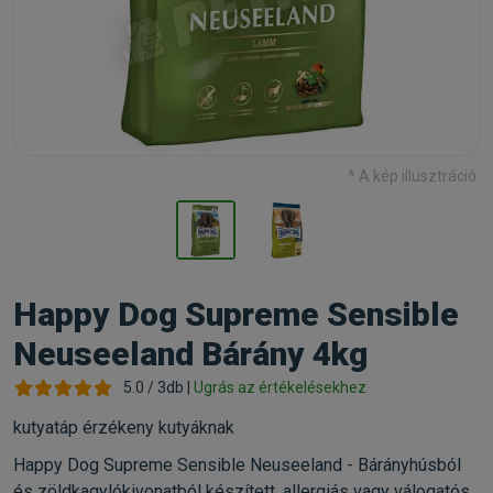
* A kép illusztráció.
Happy Dog Supreme Sensible
Neuseeland Bárány 4kg
5.0 / 3db |
Ugrás az értékelésekhez
kutyatáp érzékeny kutyáknak
Happy Dog Supreme Sensible Neuseeland - Bárányhúsból
és zöldkagylókivonatból készített, allergiás vagy válogatós