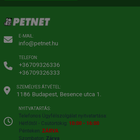
E-MAIL:
info@petnet.hu
TELEFON:
+36709326336
+36709326333
SZEMÉLYES ÁTVÉTEL:
1186 Budapest, Besence utca 1.
NYITVATARTÁS:
Telefonos Ügyfélszolgálat nyitvatartása:
Hétfőtől - Csütörtökig:
10:00 - 16:00
Pénteken:
ZÁRVA
Szombaton:
Zárva