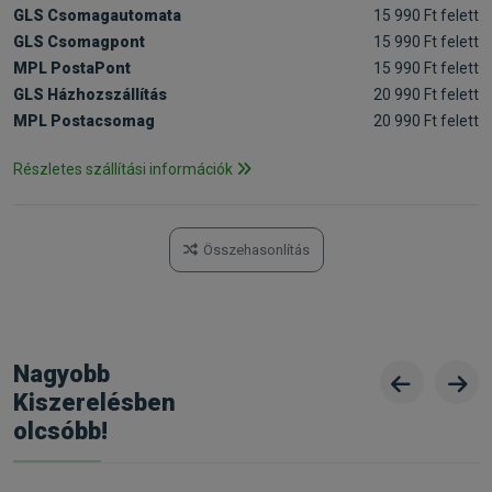
GLS Csomagautomata
15 990 Ft felett
GLS Csomagpont
15 990 Ft felett
MPL PostaPont
15 990 Ft felett
GLS Házhozszállítás
20 990 Ft felett
MPL Postacsomag
20 990 Ft felett
Részletes szállítási információk
Összehasonlítás
Nagyobb
Kiszerelésben
olcsóbb!