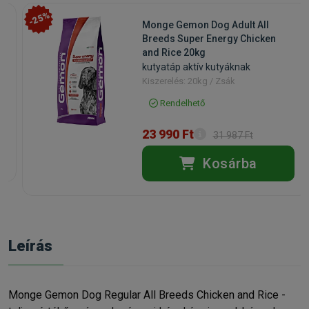
-25%
Monge Gemon Dog Adult All
Breeds Super Energy Chicken
and Rice 20kg
kutyatáp aktív kutyáknak
Kiszerelés: 20kg / Zsák
Rendelhető
23 990 Ft
31 987 Ft
Kosárba
Leírás
Monge Gemon Dog Regular All Breeds Chicken and Rice -