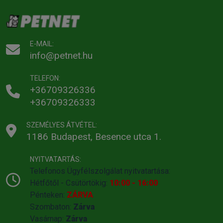
E-MAIL:
info@petnet.hu
TELEFON:
+36709326336
+36709326333
SZEMÉLYES ÁTVÉTEL:
1186 Budapest, Besence utca 1.
NYITVATARTÁS:
Telefonos Ügyfélszolgálat nyitvatartása:
Hétfőtől - Csütörtökig:
10:00 - 16:00
Pénteken:
ZÁRVA
Szombaton:
Zárva
Vasárnap:
Zárva