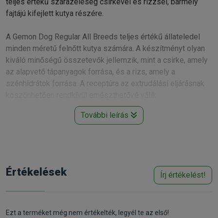
teljes értékű szárazeleség csirkével és rizzsel, bármely
fajtájú kifejlett kutya részére.
A Gemon Dog Regular All Breeds teljes értékű állateledel
minden méretű felnőtt kutya számára. A készítményt olyan
kiváló minőségű összetevők jellemzik, mint a csirke, amely
az alapvető tápanyagok forrása, és a rizs, amely a
szénhidrátok forrása. A receptúra az extrudálási eljárásnak
köszönhetően rendkívül emészthetővé válik.
Kiegyensúlyozott étrend prebiotikumokkal, például frukto-
További leírás
oligoszacharidokkal (FOS), és répapépet, oldhatatlan rostok
forrását tartalmazza, amelyek támogatják a bélrendszer
szabályos működését. Friss húst tartalmaz az optimális
pálcikaképesség érdekében, valamint glükozamint és
kondroitin-szulfátot az ízületek és a csontok támogatására.
Értékelések
Írj értékelést!
Tartalmaz továbbá Yucca schidigerát a bélszagok
korlátozására. Nem tartalmaz hozzáadott mesterséges
színezékeket és előkonzerválószereket.
Ezt a terméket még nem értékelték, legyél te az első!