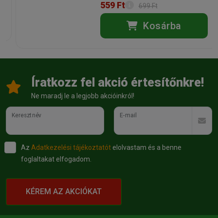
559 Ft
699 Ft
Kosárba
Íratkozz fel akció értesítőnkre!
Ne maradj le a legjobb akcióinkról!
Keresztnév
E-mail
Az
Adatkezelési tájékoztatót
elolvastam és a benne
foglaltakat elfogadom.
KÉREM AZ AKCIÓKAT