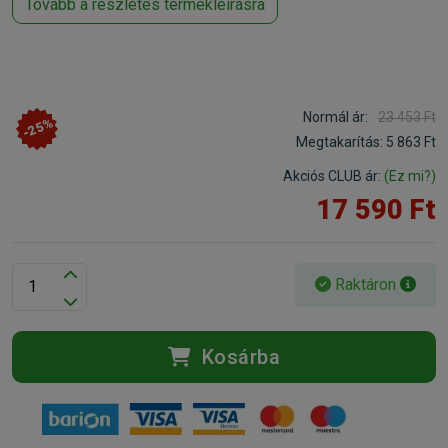
Tovább a részletes termékleírásra
Normál ár:
23 453 Ft
-25%
Megtakarítás:
5 863 Ft
Akciós CLUB ár:
(Ez mi?)
17 590 Ft
Raktáron
Kosárba