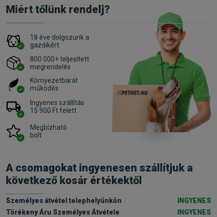
Miért tőlünk rendelj?
18 éve dolgozunk a
gazdikért
800 000+ teljesített
megrendelés
Környezetbarát
működés
Ingyenes szállítás
15 900 Ft felett
Megbízható
bolt
A csomagokat ingyenesen szállítjuk a
következő kosár értékektől
Személyes átvétel telephelyünkön
INGYENES
Törékeny Áru Személyes Átvétele
INGYENES