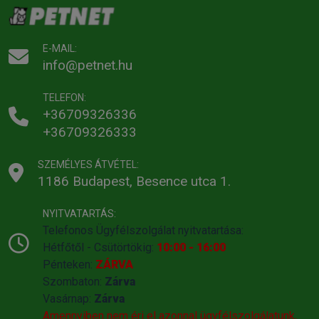
E-MAIL:
info@petnet.hu
TELEFON:
+36709326336
+36709326333
SZEMÉLYES ÁTVÉTEL:
1186 Budapest, Besence utca 1.
NYITVATARTÁS:
Telefonos Ügyfélszolgálat nyitvatartása:
Hétfőtől - Csütörtökig:
10:00 - 16:00
Pénteken:
ZÁRVA
Szombaton:
Zárva
Vasárnap:
Zárva
Amennyiben nem éri el azonnal ügyfélszolgálatunk,