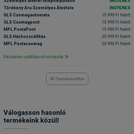
Személyes átvétel telephelyünkön
INGYENES
Törékeny Áru Személyes Átvétele
INGYENES
GLS Csomagautomata
15 990 Ft felett
GLS Csomagpont
15 990 Ft felett
MPL PostaPont
15 990 Ft felett
GLS Házhozszállítás
20 990 Ft felett
MPL Postacsomag
20 990 Ft felett
Részletes szállítási információk
Összehasonlítás
Válogasson hasonló
termékeink közül!