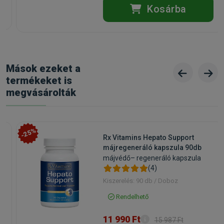
Kosárba
Mások ezeket a
termékeket is
megvásárolták
-25%
g
Rx Vitamins Hepato Support
májregeneráló kapszula 90db
májvédő– regeneráló kapszula
(4)
Kiszerelés: 90 db / Doboz
Rendelhető
11 990 Ft
15 987 Ft