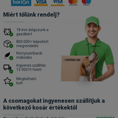
Miért tőlünk rendelj?
18 éve dolgozunk a
gazdikért
800 000+ teljesített
megrendelés
Környezetbarát
működés
Ingyenes szállítás
15 900 Ft felett
Megbízható
bolt
A csomagokat ingyenesen szállítjuk a
következő kosár értékektől