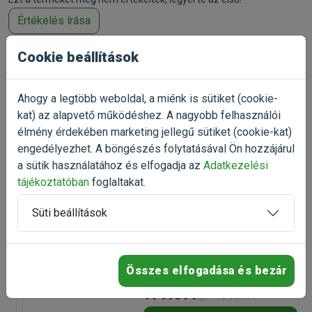
Értékelés írása
Cookie beállítások
Ahogy a legtöbb weboldal, a miénk is sütiket (cookie-
Talán ezek is
kat) az alapvető működéshez. A nagyobb felhasználói
érdekelnek
élmény érdekében marketing jellegű sütiket (cookie-kat)
engedélyezhet. A böngészés folytatásával Ön hozzájárul
a sütik használatához és elfogadja az
Adatkezelési
-25%
tájékoztatóban
foglaltakat.
Rx Vitamins Hepato Support
májregeneráló kapszula 90db
májvédő– regeneráló kapszula
Süti beállítások
(4)
Kiszerelés: 90 db / Doboz
Rendelhető
Összes elfogadása és bezár
11 990 Ft
15 987 Ft