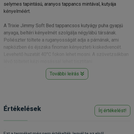
selymes tapintású, aranyos tappancs mintával, kutyája
kényelméért.
A Trixie Jimmy Soft Bed tappancsos kutyágy puha gyapjú
anyaga, beltéri kényelmét szolgálja négylábú társának.
Poliészter töltete a ruganyosságát adja a párnának, ami
napközben és éjszaka finoman kényezteti kiskedvencét.
Levehető huzatát 40°C fokon lehet mosni. A szövetzsákban
lévő töltetet kézi mosással lehet tisztítani.
A párnák átlagos vastagsága 8-14cm között van.
További leírás
Kapható színek :
Szürke tappancsos
Kapható méretek:
60x50cm
, 65x75cm
Gyártó:
Trixie
Egységár:
8 344.00 Ft / db
Értékelések
Írj értékelést!
Kiszerelés:
1 Darab
Nettó ár:
6 570,08 Ft
Státusz:
Rendelhető
Törékeny:
Nem
Állatorvosi:
Nem
Ezt a terméket még nem értékelték, legyél te az első!