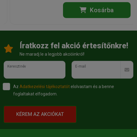
Kosárba
Íratkozz fel akció értesítőnkre!
Ne maradj le a legjobb akcióinkról!
Keresztnév
E-mail
Az
Adatkezelési tájékoztatót
elolvastam és a benne
foglaltakat elfogadom.
KÉREM AZ AKCIÓKAT