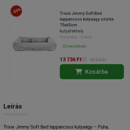
-25%
Trixie Jimmy Soft Bed
tappancsos kutyaágy szürke
75x65cm
kutyafekhely
Kiszerelés: 1 Darab
Rendelhető
13 736 Ft
18 315 Ft
Kosárba
Leírás
Trixie Jimmy Soft Bed tappancsos kutyaágy – Puha,