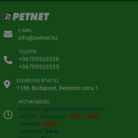
E-MAIL:
info@petnet.hu
TELEFON:
+36709326336
+36709326333
SZEMÉLYES ÁTVÉTEL:
1186 Budapest, Besence utca 1.
NYITVATARTÁS:
Telefonos Ügyfélszolgálat nyitvatartása:
Hétfőtől - Csütörtökig:
10:00 - 16:00
Pénteken:
ZÁRVA
Szombaton:
Zárva