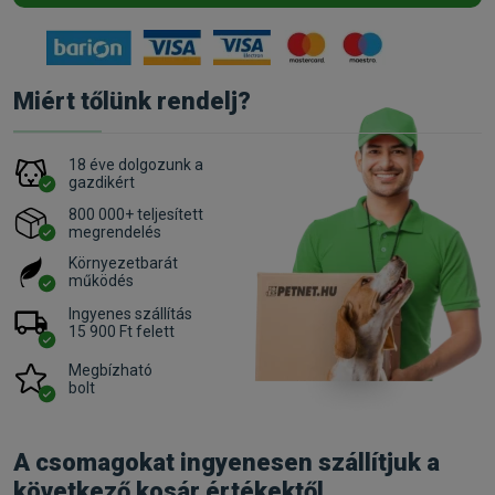
Miért tőlünk rendelj?
18 éve dolgozunk a
gazdikért
800 000+ teljesített
megrendelés
Környezetbarát
működés
Ingyenes szállítás
15 900 Ft felett
Megbízható
bolt
A csomagokat ingyenesen szállítjuk a
következő kosár értékektől