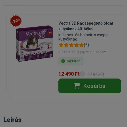
-30%
Vectra 3D Rácsepegtető oldat
kutyáknak 40-66kg
kullancs- és bolhairtó csepp
kutyáknak
(6)
Kiszerelés: 3 pipetta / Doboz
Raktáron
12 490 Ft
17 843 Ft
Kosárba
Leírás