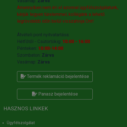
Vasárnap:
Zárva
Amennyiben nem éri el azonnal ügyfélszolgálatunk,
kérjük legyen türelemmel, kollégánk a lehető
legrövidebb időn belül visszahivja Önt!
Átvételi pont nyitvatartása:
Hétfőtől - Csütörtökig:
10:00 - 16:00
Pénteken:
10:00-14:00
Szombaton:
Zárva
Vasárnap:
Zárva
Termék reklamáció bejelentése
Panasz bejelentése
HASZNOS LINKEK
Ügyfélszolgálat