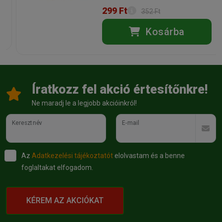
299 Ft
Kapható kiszerelések:
Vectra® Felis Rácsepegtető oldat
352 Ft
macskáknak 0,6-10kg
Kosárba
Gyártó:
Vectra 3D
Egységár:
2 763.33 Ft / db
Kiszerelés:
3 pipetta / Doboz
Nettó ár:
6 527,56 Ft
Státusz:
Raktáron
Törékeny:
Nem
Állatorvosi:
Igen
Íratkozz fel akció értesítőnkre!
Ne maradj le a legjobb akcióinkról!
Keresztnév
E-mail
Az
Adatkezelési tájékoztatót
elolvastam és a benne
foglaltakat elfogadom.
KÉREM AZ AKCIÓKAT