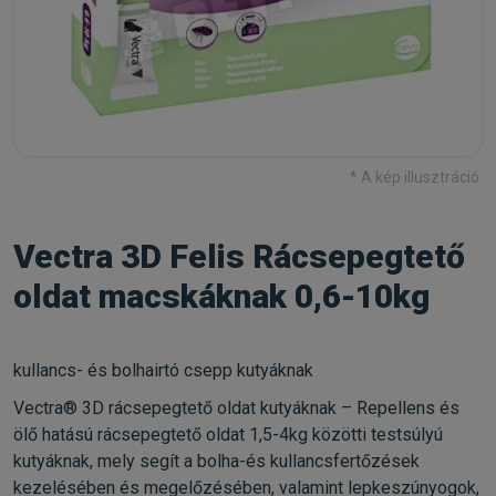
* A kép illusztráció.
Vectra 3D Felis Rácsepegtető
oldat macskáknak 0,6-10kg
kullancs- és bolhairtó csepp kutyáknak
Vectra® 3D rácsepegtető oldat kutyáknak – Repellens és
ölő hatású rácsepegtető oldat 1,5-4kg közötti testsúlyú
kutyáknak, mely segít a bolha-és kullancsfertőzések
kezelésében és megelőzésében, valamint lepkeszúnyogok,