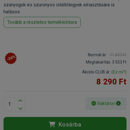
szúnyogok és szuronyos istállólegyek elriasztására is
hatásos.
Tovább a részletes termékleírásra
Normál ár:
11 843 Ft
-30%
Megtakarítás:
3 553 Ft
Akciós CLUB ár:
(Ez mi?)
8 290 Ft
Raktáron
Kosárba