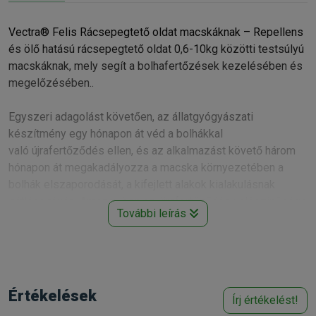
Vectra® Felis Rácsepegtető oldat macskáknak – Repellens
és ölő hatású rácsepegtető oldat 0,6-10kg közötti testsúlyú
macskáknak, mely segít a bolhafertőzések kezelésében és
megelőzésében..
Egyszeri adagolást követően, az állatgyógyászati
készítmény egy hónapon át véd a bolhákkal
való újrafertőződés ellen, és az alkalmazást követő három
hónapon át megakadályozza a macska környezetében a
bolhák elszaporodását, a kifejlett alakok kialakulásnak
gátlása révén. Amennyiben az újrafertőződés valószínűsége
További leírás
nagy, az ismételt kezelés szükségességét és
gyakoriságát a kezelő állatorvos határozza meg.
A Vectra® Felis főbb jellemzői:
• Teljes védelem a bolhák ellen (a környezet
Értékelések
Írj értékelést!
megtisztításában is segít)