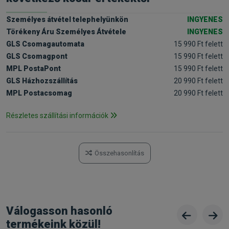
Személyes átvétel telephelyünkön
INGYENES
Törékeny Áru Személyes Átvétele
INGYENES
GLS Csomagautomata
15 990 Ft felett
GLS Csomagpont
15 990 Ft felett
MPL PostaPont
15 990 Ft felett
GLS Házhozszállítás
20 990 Ft felett
MPL Postacsomag
20 990 Ft felett
Részletes szállítási információk
Összehasonlítás
Válogasson hasonló
termékeink közül!