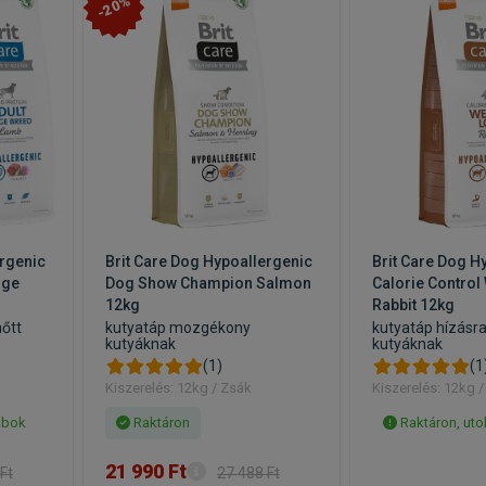
-20%
ergenic
Brit Care Dog Hypoallergenic
Brit Care Dog H
rge
Dog Show Champion Salmon
Calorie Control
12kg
Rabbit 12kg
nőtt
kutyatáp mozgékony
kutyatáp hízásr
kutyáknak
kutyáknak
(1)
(1
Kiszerelés: 12kg / Zsák
Kiszerelés: 12kg 
abok
Raktáron
Raktáron, uto
21 990 Ft
Ft
27 488 Ft