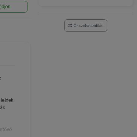
ődjön
Kosárba
Összehasonlítás
z
lelnek
zás
hetővé