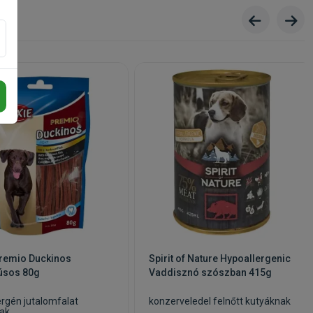
3a700)
-
5 mg,
lén
n vagy
7 nap
 hűvös
 a
Premio Duckinos
Spirit of Nature Hypoallergenic
úsos 80g
Vaddisznó szószban 415g
ergén jutalomfalat
konzerveledel felnőtt kutyáknak
ak