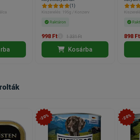
(1)
álca
Kiszerelés: 195g / Konzerv
Kiszerel
Raktáron
Rakt
998 Ft
898 Ft
1 331 Ft
rba
Kosárba
rolták
-20%
-20%