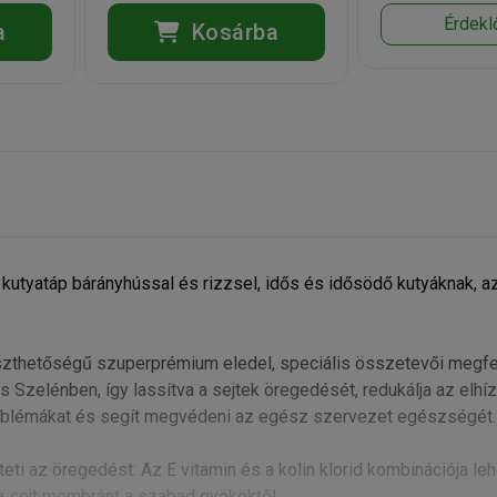
Érdekl
a
Kosárba
 kutyatáp bárányhússal és rizzsel, idős és idősödő kutyáknak, a
szthetőségű szuperprémium eledel, speciális összetevői megfe
s Szelénben, így lassítva a sejtek öregedését, redukálja az elhí
roblémákat és segít megvédeni az egész szervezet egészségét.
ti az öregedést: Az E vitamin és a kolin klorid kombinációja le
 sejt membránt a szabad gyököktől