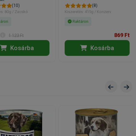
(10)
(8)
és: 80g / Zacskó
Kiszerelés: 415g / Konzerv
áron
Raktáron
869 Ft
1 123 Ft
Kosárba
Kosárba