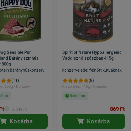
og Sensible Pur
Spirit of Nature Hypoallergenic
land Bárány színhús
Vaddisznó szószban 415g
v 800g
tein bárányhúskonzerv
konzerveledel felnőtt kutyáknak
(11)
(8)
és: 800g / Konzerv
Kiszerelés: 415g / Konzerv
áron
Raktáron
Ft
869 Ft
2 349 Ft
Kosárba
Kosárba