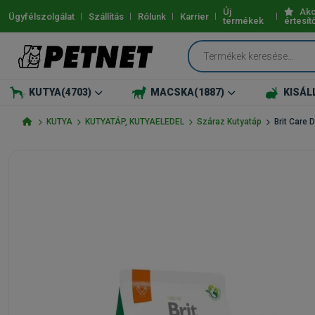
Új
Akc
Ügyfélszolgálat
Szállítás
Rólunk
Karrier
termékek
értesít
KUTYA
(4703)
MACSKA
(1887)
KISÁL
KUTYA
KUTYATÁP, KUTYAELEDEL
Száraz Kutyatáp
Brit Care