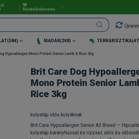
ió
ő
Rendeléskövetés
Újrare
LAT
(584)
MADÁR
(248)
TERRARISZTIKA
(47
 Dog Hypoallergen Mono Protein Senior Lamb & Rice 3kg
Brit Care Dog Hypoallerg
Mono Protein Senior Lam
Rice 3kg
kutyatáp idős kutyáknak
Brit Care Hypoallergen Senior All Breed — Hipoall
kutyatáp bárányhússal és rizzsel, idős és idősöd