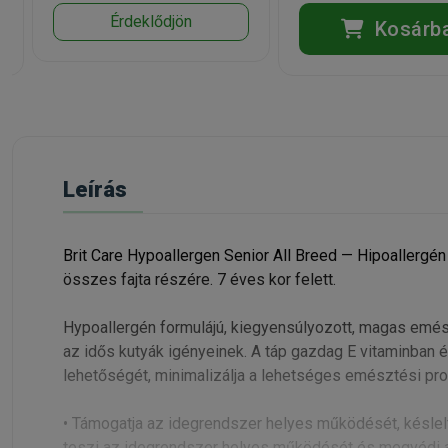
Érdeklődjön
Kosárb
Leírás
Brit Care Hypoallergen Senior All Breed — Hipoallergén
összes fajta részére. 7 éves kor felett.
Hypoallergén formulájú, kiegyensúlyozott, magas emé
az idős kutyák igényeinek. A táp gazdag E vitaminban é
lehetőségét, minimalizálja a lehetséges emésztési p
• Támogatja az idegrendszer helyes működését, késlelte
teszi az idegrendszer helyes működését és megvédi a