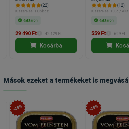
(22)
(12)
Kiszerelés: 1 Doboz
Kiszerelés: 150g / Alut
Raktáron
Raktáron
29 490 Ft
559 Ft
42 129 Ft
699 Ft
Kosárba
Kosá
Mások ezeket a termékeket is megvásá
-20%
-20%