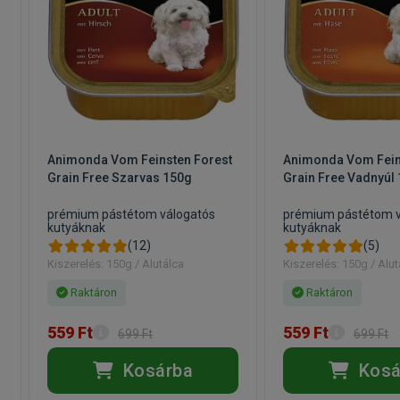
Animonda Vom Feinsten Forest
Animonda Vom Fein
Grain Free Szarvas 150g
Grain Free Vadnyúl
prémium pástétom válogatós
prémium pástétom v
kutyáknak
kutyáknak
(12)
(5)
Kiszerelés: 150g / Alutálca
Kiszerelés: 150g / Alut
Raktáron
Raktáron
559 Ft
559 Ft
699 Ft
699 Ft
Kosárba
Kosá