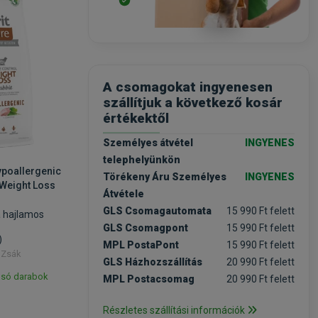
-20%
-20%
A csomagokat ingyenesen
szállítjuk a következő kosár
értékektől
Személyes átvétel
INGYENES
telephelyünkön
ypoallergenic
Brit Care Dog Hypoallergenic
Brit Car
Törékeny Áru Személyes
INGYENES
 Weight Loss
Mono Protein Puppy Lamb
Mono Pro
Átvétele
12kg
Lamb 12
GLS Csomagautomata
15 990 Ft felett
a hajlamos
kutyatáp kölyök kutyáknak
kutyatáp 
kutyákna
GLS Csomagpont
15 990 Ft felett
)
MPL PostaPont
15 990 Ft felett
/ Zsák
Kiszerelés: 12kg / Zsák
Kiszerelés
GLS Házhozszállítás
20 990 Ft felett
lsó darabok
Raktáron, utolsó darabok
Raktár
MPL Postacsomag
20 990 Ft felett
21 890 Ft
20 690 
27 363 Ft
Részletes szállítási információk