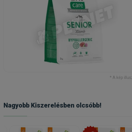
* A kép illus
Nagyobb Kiszerelésben olcsóbb!