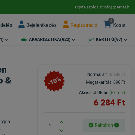
Ügyfélszolgálat:
info@petnet.hu
0
ndelés
Bejelentkezés
Regisztráció
Kosár
1)
AKVARISZTIKA
(922)
KERTITÓ
(97)
en
Normál ár:
6 982 Ft
-10%
b &
Megtakarítás:
698 Ft
Akciós CLUB ár:
(Ez mi?)
6 284 Ft
ergén
Raktáron
ő