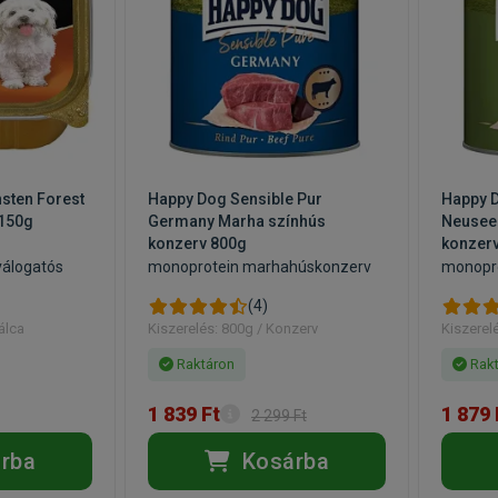
sten Forest
Happy Dog Sensible Pur
Happy D
 150g
Germany Marha színhús
Neusee
konzerv 800g
konzer
álogatós
monoprotein marhahúskonzerv
monopro
(4)
álca
Kiszerelés: 800g / Konzerv
Kiszerel
Raktáron
Rakt
1 839 Ft
1 879 
2 299 Ft
rba
Kosárba