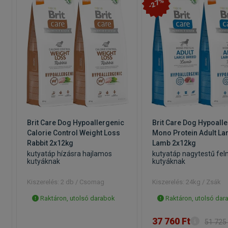
-27%
Brit Care Dog Hypoallergenic
Brit Care Dog Hypoall
Calorie Control Weight Loss
Mono Protein Adult La
Rabbit 2x12kg
Lamb 2x12kg
kutyatáp hízásra hajlamos
kutyatáp nagytestű fel
kutyáknak
kutyáknak
Kiszerelés: 2 db / Csomag
Kiszerelés: 24kg / Zsák
Raktáron, utolsó darabok
Raktáron, utolsó dar
37 760 Ft
51 725 