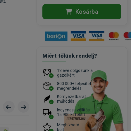
tt.
Kosárba
Miért tőlünk rendelj?
18 éve dolgozunk a
gazdikért
800 000+ teljesített
megrendelés
Környezetbarát
működés
Ingyenes szállítás
15 900 Ft felett
Megbízható
bolt