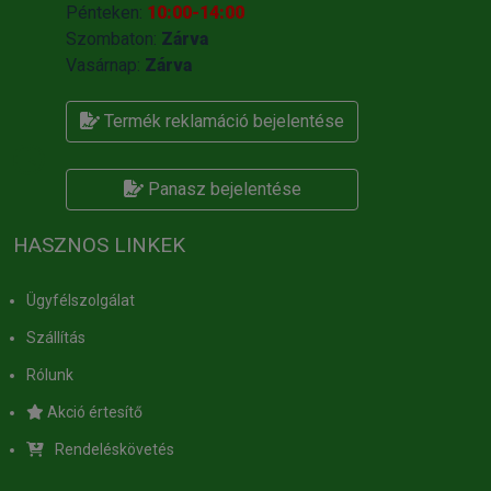
Pénteken:
10:00-14:00
Szombaton:
Zárva
Vasárnap:
Zárva
Termék reklamáció bejelentése
Panasz bejelentése
HASZNOS LINKEK
Ügyfélszolgálat
Szállítás
Rólunk
Akció értesítő
Rendeléskövetés