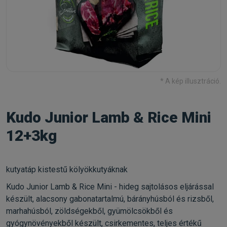
* A kép illusztráció.
Kudo Junior Lamb & Rice Mini
12+3kg
kutyatáp kistestű kölyökkutyáknak
Kudo Junior Lamb & Rice Mini - hideg sajtolásos eljárással
készült, alacsony gabonatartalmú, bárányhúsból és rizsből,
marhahúsból, zöldségekből, gyümölcsökből és
gyógynövényekből készült, csirkementes, teljes értékű