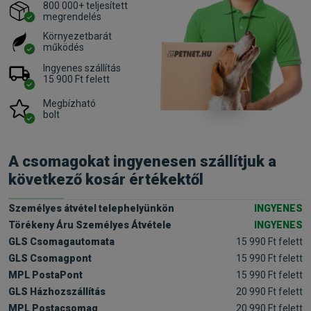
800 000+ teljesített
megrendelés
Környezetbarát
működés
Ingyenes szállítás
15 900 Ft felett
Megbízható
bolt
A csomagokat ingyenesen szállítjuk a
következő kosár értékektől
Személyes átvétel telephelyünkön
INGYENES
Törékeny Áru Személyes Átvétele
INGYENES
GLS Csomagautomata
15 990 Ft felett
GLS Csomagpont
15 990 Ft felett
MPL PostaPont
15 990 Ft felett
GLS Házhozszállítás
20 990 Ft felett
MPL Postacsomag
20 990 Ft felett