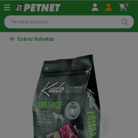
0
Száraz Kutyatáp