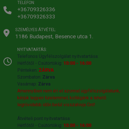
TELEFON:
+36709326336
+36709326333
SZEMÉLYES ÁTVÉTEL:
1186 Budapest, Besence utca 1.
NYITVATARTÁS:
Telefonos Ügyfélszolgálat nyitvatartása:
Hétfőtől - Csütörtökig:
10:00 - 16:00
Pénteken:
ZÁRVA
Szombaton:
Zárva
Vasárnap:
Zárva
Amennyiben nem éri el azonnal ügyfélszolgálatunk,
kérjük legyen türelemmel, kollégánk a lehető
legrövidebb időn belül visszahivja Önt!
Átvételi pont nyitvatartása:
Hétfőtől - Csütörtökig:
10:00 - 16:00