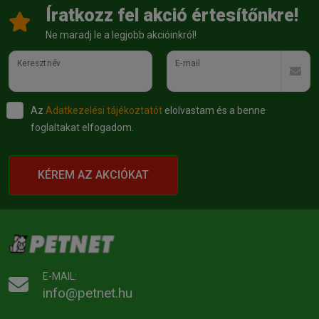
Íratkozz fel akció értesítőnkre!
Ne maradj le a legjobb akcióinkról!
Keresztnév
E-mail
Az
Adatkezelési tájékoztatót
elolvastam és a benne
foglaltakat elfogadom.
KÉREM AZ AKCIÓKAT
E-MAIL:
info@petnet.hu