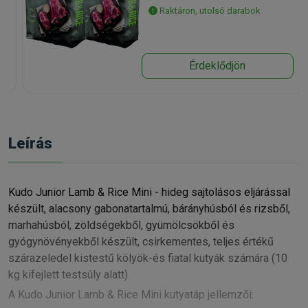
Raktáron, utolsó darabok
Érdeklődjön
Leírás
Kudo Junior Lamb & Rice Mini - hideg sajtolásos eljárással
készült, alacsony gabonatartalmú, bárányhúsból és rizsből,
marhahúsból, zöldségekből, gyümölcsökből és
gyógynövényekből készült, csirkementes, teljes értékű
szárazeledel kistestű kölyök-és fiatal kutyák számára (10
kg kifejlett testsúly alatt)
A Kudo Junior Lamb & Rice Mini kutyatáp jellemzői: